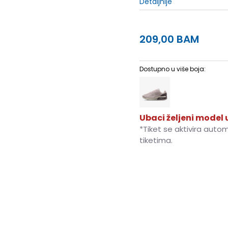
Detaljnije
209,00
BAM
Dostupno u više boja:
Ubaci željeni model u
*Tiket se aktivira auto
tiketima.
5
35.5
22
5.5
36
22.5
8
39
25
8.5
40
25.5