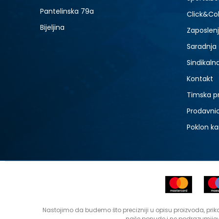
Pantelinska 79a
Click&Col
Bijeljina
Zaposlen
Saradnja
Sindikaln
Kontakt
Timska p
Prodavni
Poklon ka
Nastojimo da budemo što precizniji u opisu proizvoda, prika
naše ponude i ne podrazumijev