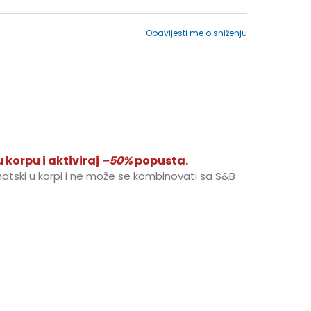
Obavijesti me o sniženju
 korpu i aktiviraj
–50%
popusta.
matski u korpi i ne može se kombinovati sa S&B
6
36.5
23
6.5
37.5
23.5
7
38
24
7.5
38.5
24.5
9
40.5
26
9.5
41
26.5
10
42
27
10.5
42.5
27.5