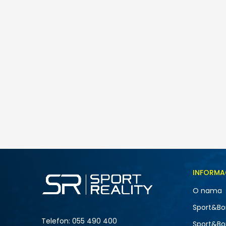
Nike W AIR MAX FIRE
259,00
BAM
Veličina
INFORMA
5
O nama
7
NOVO
Sport&Bo
9
Telefon:
055 490 400
Sport&Bo