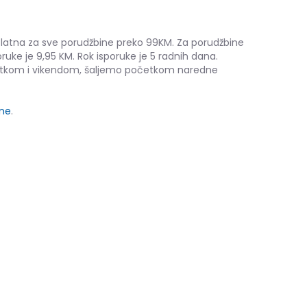
platna za sve porudžbine preko 99KM. Za porudžbine
ruke je 9,95 KM. Rok isporuke je 5 radnih dana.
etkom i vikendom, šaljemo početkom naredne
ine
.