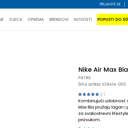
PRIJAVITE SE
NE
DJECA
OPREMA
BRENDOVI
NOVOSTI
POPUSTI DO 6
PORUČI ONLINE I UŠTEDI
ĆANJE NA RATE do 6 mjesečnih rata bez kamate
SAZNAJTE 
SPORUKA u BIH za sve kupovine u vrijednosti preko 99 KM
atite karticom online i preuzmite u prodavnici po vašem 
Nike Air Max Bia
PATIKE
Šifra artikla:
IO9414-003
1
Kombinujući udobnost s
Max Bia pružaju lagan i
za svakodnevni lifestyle
prizvukom.