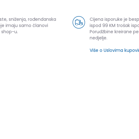
ste, sniženja, rođendanska
Cijena isporuke je bes
oje imaju samo članovi
ispod 99 KM trošak ispo
 shop-u.
Porudžbine kreirane p
nedjelje.
Više o Uslovima kupov
SLIČNI PROIZVODI