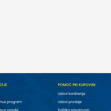
CIJE
POMOĆ PRI KUPOVINI
5.5
6
Uslovi korištenja
7.5
8
nus program
Uslovi prodaje
9.5
10
nus pravila
Politika privatnosti