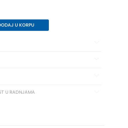
12
44.5
29
DODAJ U KORPU
ST U RADNJAMA