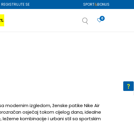
REGISTRUJTE SE
SPORT
&
BONUS
0
0%
VIŠE
SAZNAJTE VIŠE
izboru
SAZNAJTE VIŠE
a modernim izgledom, ženske patike Nike Air
 prozračan osjećaj tokom cijelog dana, idealne
, ležerne kombinacije i urbani stil sa sportskim