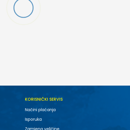
DODAJ U KORPU
KORISNIČKI SERVIS
6.5
Načini plaćanja
8.5
Isporuka
10.5
Zamjena veličine