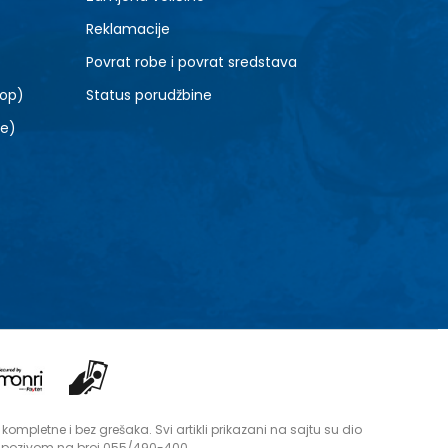
Reklamacije
Povrat robe i povrat sredstava
top)
Status porudžbine
le)
mpletne i bez grešaka. Svi artikli prikazani na sajtu su dio
i pozivom na broj 055/490-400.