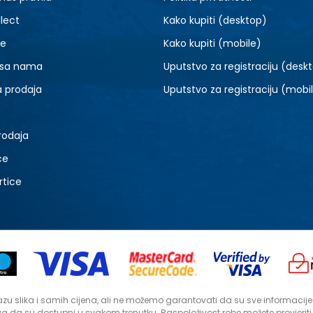
lect
Kako kupiti (desktop)
je
Kako kupiti (mobile)
 sa nama
Uputstvo za registraciju (desk
a prodaja
Uputstvo za registraciju (mobi
rodaja
ce
rtice
zu slika i samih cijena, ali ne možemo garantovati da su sve informacije ko
a da su dostupni u svakom trenutku. Raspoloživost robe možete provjerit