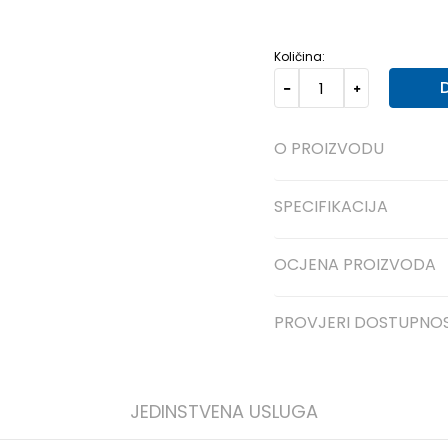
11
43
28
11.5
44
28.5
Količina:
O PROIZVODU
SPECIFIKACIJA
OCJENA PROIZVODA
PROVJERI DOSTUPNO
JEDINSTVENA USLUGA