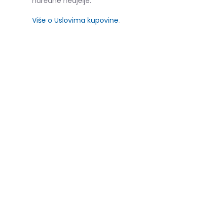
naredne nedjelje.
Više o Uslovima kupovine
.
SLIČNI PROIZVODI