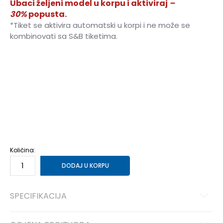
Ubaci željeni model u korpu i aktiviraj
–
30%
popusta.
*Tiket se aktivira automatski u korpi i ne može se
kombinovati sa S&B tiketima.
40
40
25.5
40.5
40.5
26
41
41
26.5
42
42
27
42.5
42.5
27.5
43
43
28
44
44
28.5
44.5
44.5
29
45
45
29.5
46
46
30
Količina:
DODAJ U KORPU
SPECIFIKACIJA