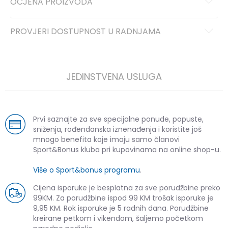
OCJENA PROIZVODA
PROVJERI DOSTUPNOST U RADNJAMA
JEDINSTVENA USLUGA
Prvi saznajte za sve specijalne ponude, popuste,
sniženja, rođendanska iznenađenja i koristite još
mnogo benefita koje imaju samo članovi
Sport&Bonus kluba pri kupovinama na online shop-u.
Više o Sport&bonus programu
.
Cijena isporuke je besplatna za sve porudžbine preko
99KM. Za porudžbine ispod 99 KM trošak isporuke je
9,95 KM. Rok isporuke je 5 radnih dana. Porudžbine
kreirane petkom i vikendom, šaljemo početkom