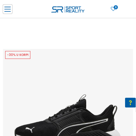
0
PORUČI ONLINE I UŠTEDI
PLAĆANJE NA RATE do 6 mjesečnih rata bez kamate
SAZNAJTE VIŠE
BESPLATNA ISPORUKA u BIH za sve kupovine u vrijednosti preko 99 KM
SAZNAJTE VIŠE
-30% U KORPI
CLICK & COLLECT Platite karticom online i preuzmite u prodavnici po vašem
izboru
SAZNAJTE VIŠE