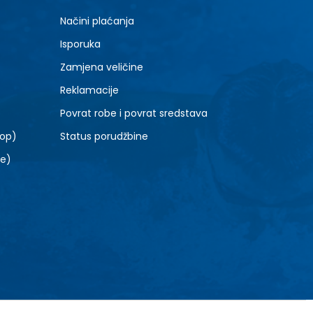
8.5
Načini plaćanja
10.5
Isporuka
12.5
Zamjena veličine
Reklamacije
Povrat robe i povrat sredstava
top)
Status porudžbine
le)