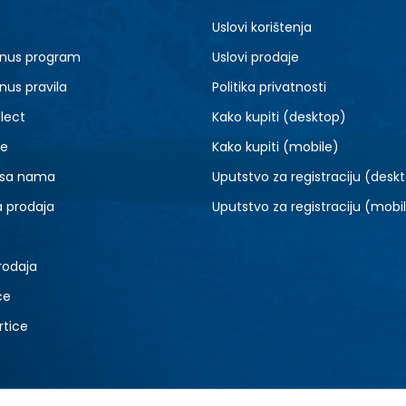
7.5
8
Uslovi korištenja
9.5
10
nus program
Uslovi prodaje
11.5
12
nus pravila
Politika privatnosti
14
15
lect
Kako kupiti (desktop)
je
Kako kupiti (mobile)
 sa nama
Uputstvo za registraciju (desk
a prodaja
Uputstvo za registraciju (mobi
rodaja
ce
rtice