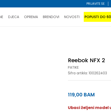
PRIJAVITE SE
NE
DJECA
OPREMA
BRENDOVI
NOVOSTI
POPUSTI DO 6
PORUČI ONLINE I UŠTEDI
ĆANJE NA RATE do 6 mjesečnih rata bez kamate
SAZNAJTE 
SPORUKA u BIH za sve kupovine u vrijednosti preko 99 KM
atite karticom online i preuzmite u prodavnici po vašem 
Reebok NFX 2
PATIKE
Šifra artikla:
100262403
119,00
BAM
Ubaci željeni model u