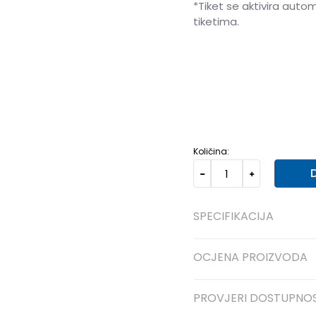
*Tiket se aktivira auto
tiketima.
7.5
40
25.5
8
40.5
26
10.5
44
28.5
11
44.5
29
Količina:
SPECIFIKACIJA
OCJENA PROIZVODA
PROVJERI DOSTUPNO