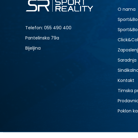
7
O nama
9
Sport&Bo
11
Telefon:
055 490 400
Sport&Bo
13
Pantelinska 79a
Click&Col
Bijeljina
Zaposlen
Saradnja
Sindikaln
Kontakt
Timska p
Prodavni
Poklon ka