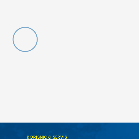
DODAJ U KORPU
KORISNIČKI SERVIS