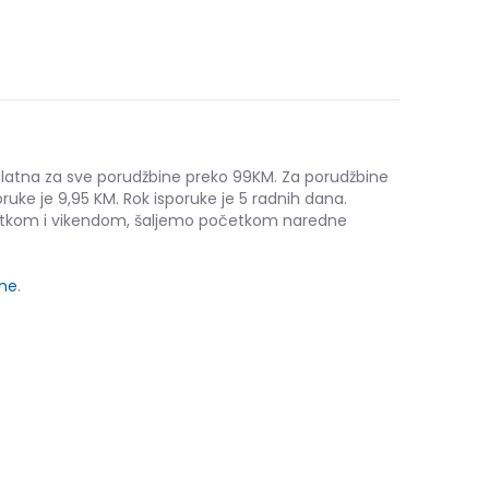
platna za sve porudžbine preko 99KM. Za porudžbine
ruke je 9,95 KM. Rok isporuke je 5 radnih dana.
etkom i vikendom, šaljemo početkom naredne
ine
.