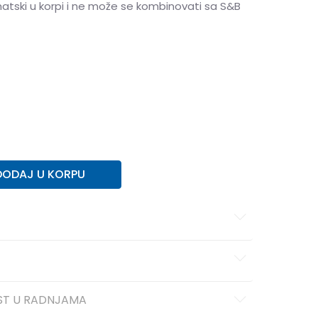
matski u korpi i ne može se kombinovati sa S&B
8.5
41
26.5
9
42
27
9.5
42.5
27.5
10
43
28
11.5
45
29.5
12
45.5
30
13
47
31
DODAJ U KORPU
ST U RADNJAMA