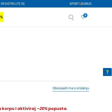
REGISTRUJTE SE
SPORT
&
BONUS
0
0%
VIŠE
SAZNAJTE VIŠE
izboru
SAZNAJTE VIŠE
Obavijesti me o sniženju
 korpu i aktiviraj
–20%
popusta.