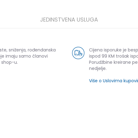
JEDINSTVENA USLUGA
ste, sniženja, rođendanska
Cijena isporuke je bes
oje imaju samo članovi
ispod 99 KM trošak ispo
 shop-u.
Porudžbine kreirane p
nedjelje.
Više o Uslovima kupov
SLIČNI PROIZVODI