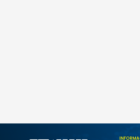
Nike NIKE COURT VISION LO P NB
175,00
BAM
Veličina
INFORMA