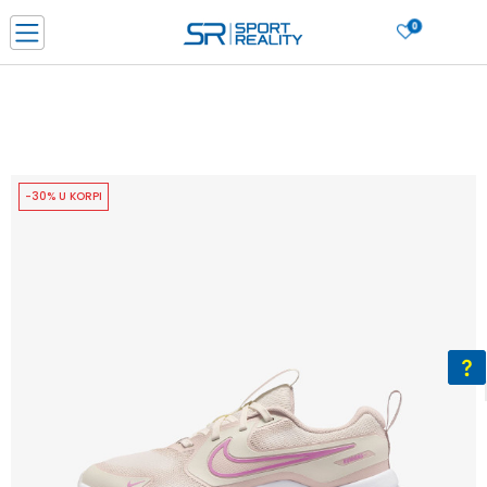
0
PORUČI ONLINE I UŠTEDI
PLAĆANJE NA RATE do 6 mjesečnih rata bez kamate
SAZNAJTE VIŠE
BESPLATNA ISPORUKA u BIH za sve kupovine u vrijednosti preko 99 KM
SAZNAJTE VIŠE
-30% U KORPI
CLICK & COLLECT Platite karticom online i preuzmite u prodavnici po vašem
izboru
SAZNAJTE VIŠE