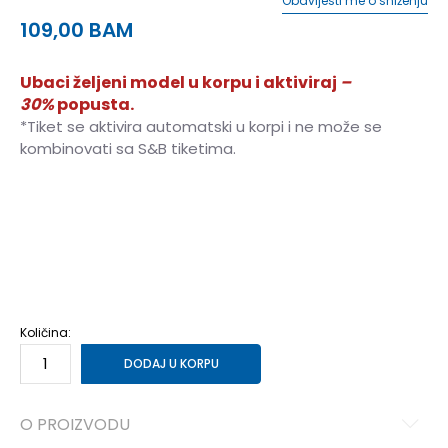
Obavijesti me o sniženju
109,00
BAM
Ubaci željeni model u korpu i aktiviraj
–
30%
popusta.
*Tiket se aktivira automatski u korpi i ne može se
kombinovati sa S&B tiketima.
3.5Y
35.5
22.5
4Y
36
23
4.5Y
36.5
23.5
5Y
37.5
23.5
5.5Y
38
24
6Y
38.5
24
6.5Y
39
24.5
7Y
40
25
Količina:
DODAJ U KORPU
O PROIZVODU