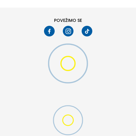
8
8.5
10
10.5
POVEŽIMO SE
W 2 (GS)