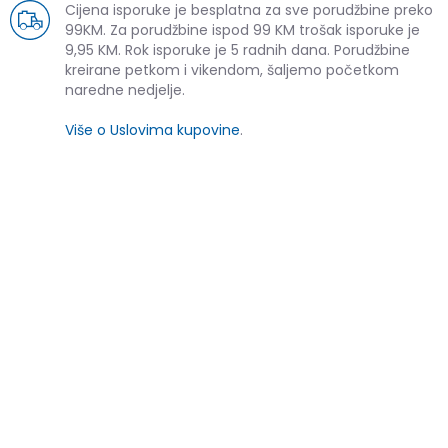
Cijena isporuke je besplatna za sve porudžbine preko
99KM. Za porudžbine ispod 99 KM trošak isporuke je
9,95 KM. Rok isporuke je 5 radnih dana. Porudžbine
kreirane petkom i vikendom, šaljemo početkom
naredne nedjelje.
Više o Uslovima kupovine
.
SLIČNI PROIZVODI