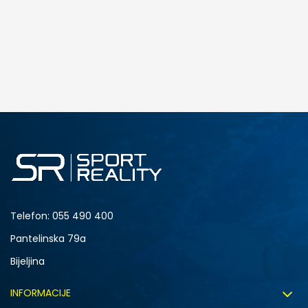
DODAJ U KORPU
4.5Y
5Y
6.5Y
7Y
Telefon:
055 490 400
Pantelinska 79a
Bijeljina
INFORMACIJE