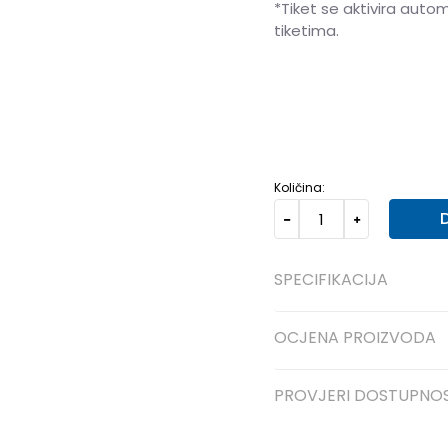
*Tiket se aktivira auto
tiketima.
40
40
41
41
42
42
Količina:
SPECIFIKACIJA
OCJENA PROIZVODA
PROVJERI DOSTUPNO