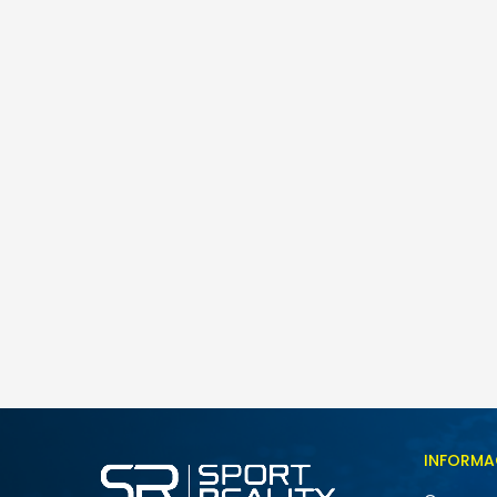
Nike W AIR MAX FIRE
259,00
BAM
Veličina
INFORMA
5