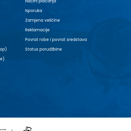
Načini plaćanja
8.5
Isporuka
10.5
Zamjena veličine
Reklamacije
Povrat robe i povrat sredstava
top)
Status porudžbine
le)