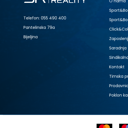
O nama
7
NOVO
Sport&Bo
9
Telefon:
055 490 400
Sport&Bo
Pantelinska 79a
Click&Col
Bijeljina
Zaposlen
Saradnja
Sindikaln
Kontakt
Timska p
Prodavni
Poklon ka