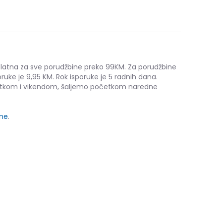
platna za sve porudžbine preko 99KM. Za porudžbine
ruke je 9,95 KM. Rok isporuke je 5 radnih dana.
etkom i vikendom, šaljemo početkom naredne
ine
.