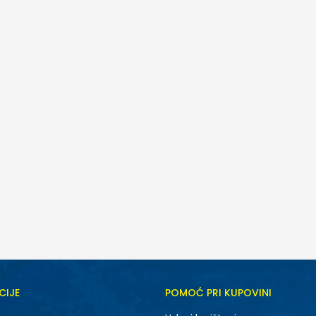
CIJE
POMOĆ PRI KUPOVINI
5.5
6