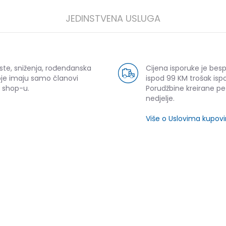
JEDINSTVENA USLUGA
ste, sniženja, rođendanska
Cijena isporuke je bes
oje imaju samo članovi
ispod 99 KM trošak ispo
 shop-u.
Porudžbine kreirane p
nedjelje.
Više o Uslovima kupov
SLIČNI PROIZVODI