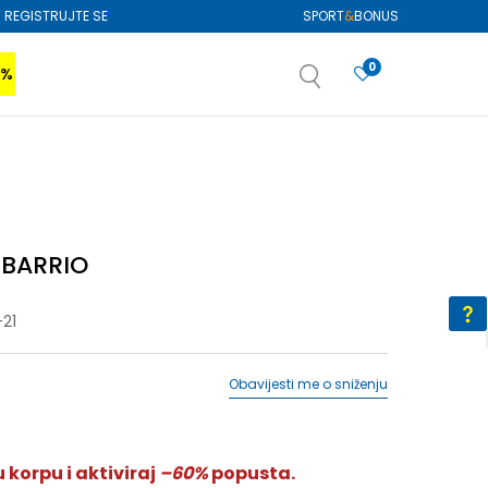
REGISTRUJTE SE
SPORT
&
BONUS
0
0%
VIŠE
SAZNAJTE VIŠE
izboru
SAZNAJTE VIŠE
 BARRIO
21
Obavijesti me o sniženju
 korpu i aktiviraj
–60%
popusta.