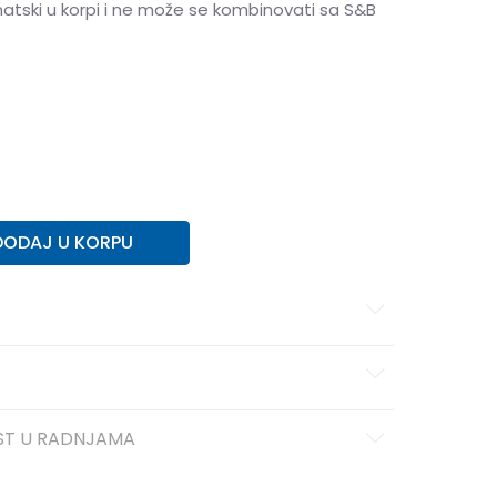
matski u korpi i ne može se kombinovati sa S&B
43
43
44
44
45
45
46
46
DODAJ U KORPU
ST U RADNJAMA