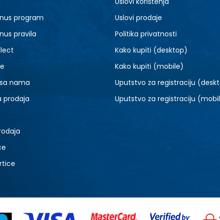
Uslovi korištenja
7.5
8
nus program
Uslovi prodaje
9.5
10
nus pravila
Politika privatnosti
lect
Kako kupiti (desktop)
je
Kako kupiti (mobile)
 sa nama
Uputstvo za registraciju (desk
a prodaja
Uputstvo za registraciju (mobi
rodaja
ce
rtice