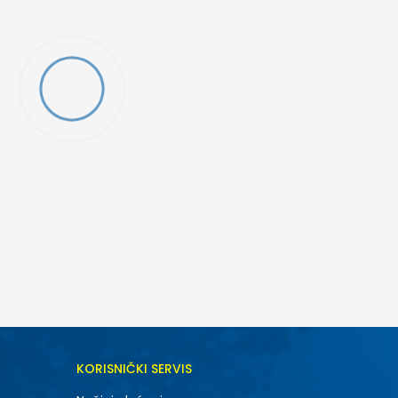
DODAJ U KORPU
KORISNIČKI SERVIS
6.5