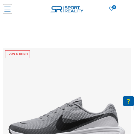
0
PORUČI ONLINE I UŠTEDI
PLAĆANJE NA RATE do 6 mjesečnih rata bez kamate
SAZNAJTE VIŠE
BESPLATNA ISPORUKA u BIH za sve kupovine u vrijednosti preko 99 KM
SAZNAJTE VIŠE
-20% U KORPI
CLICK & COLLECT Platite karticom online i preuzmite u prodavnici po vašem
izboru
SAZNAJTE VIŠE