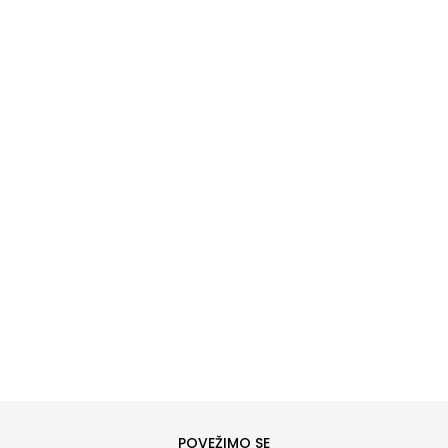
DODAJ U KORPU
6
6.5
8
8.5
10
10.5
POVEŽIMO SE