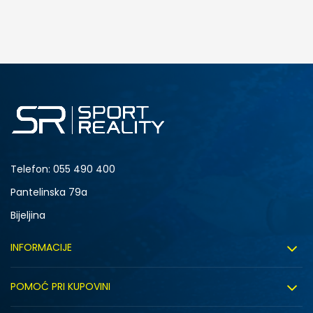
DODAJ U KORPU
4.5Y
5Y
6.5Y
7Y
Telefon:
055 490 400
Pantelinska 79a
Bijeljina
INFORMACIJE
O nama
POMOĆ PRI KUPOVINI
Sport&Bonus program