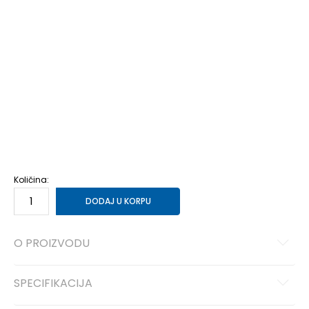
6
38.5
6.5
39
24.5
7
40
25
7.5
40.5
25.5
8
41
26
8.5
42
26.5
9
42.5
27
9.5
43
27.5
10
44
28
10.5
44.5
28.5
11
45
29
11.5
45.5
29.5
12
46
30
12.5
47
30.5
13
47.5
31
14
48.5
32
15
49.5
33
Količina:
DODAJ U KORPU
O PROIZVODU
SPECIFIKACIJA