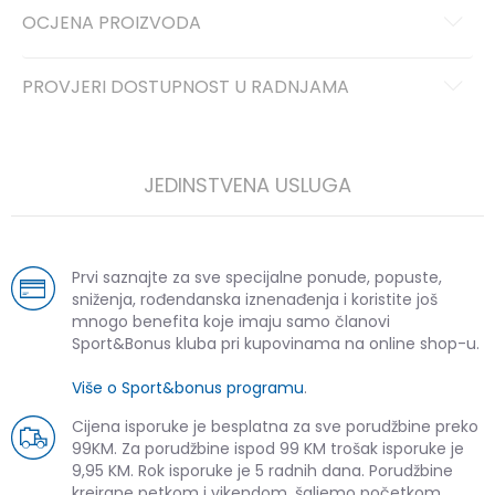
OCJENA PROIZVODA
PROVJERI DOSTUPNOST U RADNJAMA
JEDINSTVENA USLUGA
Prvi saznajte za sve specijalne ponude, popuste,
sniženja, rođendanska iznenađenja i koristite još
mnogo benefita koje imaju samo članovi
Sport&Bonus kluba pri kupovinama na online shop-u.
Više o Sport&bonus programu
.
Cijena isporuke je besplatna za sve porudžbine preko
99KM. Za porudžbine ispod 99 KM trošak isporuke je
9,95 KM. Rok isporuke je 5 radnih dana. Porudžbine
kreirane petkom i vikendom, šaljemo početkom