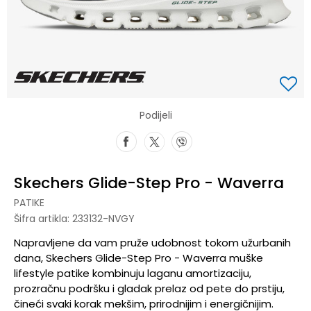
Podijeli
Skechers Glide-Step Pro - Waverra
PATIKE
Šifra artikla:
233132-NVGY
Napravljene da vam pruže udobnost tokom užurbanih
dana, Skechers Glide-Step Pro - Waverra muške
lifestyle patike kombinuju laganu amortizaciju,
prozračnu podršku i gladak prelaz od pete do prstiju,
čineći svaki korak mekšim, prirodnijim i energičnijim.