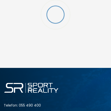
W 2 (GS)
DODAJ U KORPU
4.5Y
5Y
6.5Y
7Y
Telefon:
055 490 400