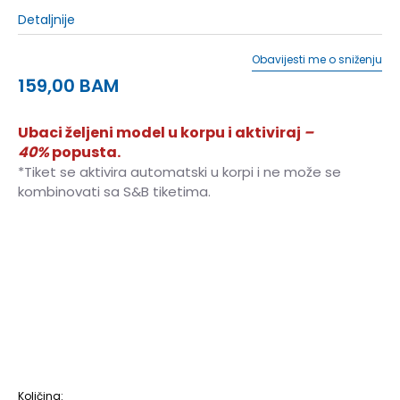
Detaljnije
Obavijesti me o sniženju
159,00
BAM
Ubaci željeni model u korpu i aktiviraj
–
40%
popusta.
*Tiket se aktivira automatski u korpi i ne može se
kombinovati sa S&B tiketima.
40
40
25.5
41
41
26
41.5
41.5
26.5
42
42
27
42.5
42.5
27.5
43
43
28
44
44
28.5
45
45
29
45.5
45.5
29.5
46
46
30
47.5
47.5
31
48.5
48.5
31.5
Količina: