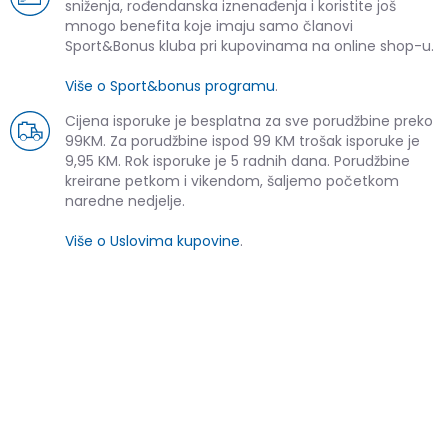
sniženja, rođendanska iznenađenja i koristite još
mnogo benefita koje imaju samo članovi
Sport&Bonus kluba pri kupovinama na online shop-u.
Više o Sport&bonus programu
.
Cijena isporuke je besplatna za sve porudžbine preko
99KM. Za porudžbine ispod 99 KM trošak isporuke je
9,95 KM. Rok isporuke je 5 radnih dana. Porudžbine
kreirane petkom i vikendom, šaljemo početkom
naredne nedjelje.
Više o Uslovima kupovine
.
SLIČNI PROIZVODI