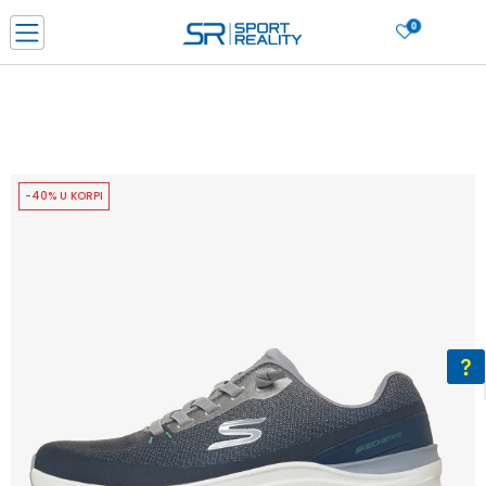
0
PORUČI ONLINE I UŠTEDI
PLAĆANJE NA RATE do 6 mjesečnih rata bez kamate
SAZNAJTE VIŠE
BESPLATNA ISPORUKA u BIH za sve kupovine u vrijednosti preko 99 KM
SAZNAJTE VIŠE
-40% U KORPI
CLICK & COLLECT Platite karticom online i preuzmite u prodavnici po vašem
izboru
SAZNAJTE VIŠE