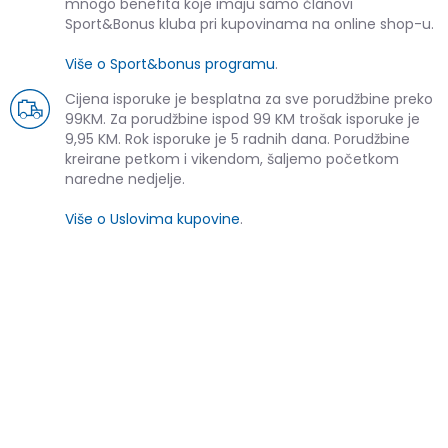
mnogo benefita koje imaju samo članovi
Sport&Bonus kluba pri kupovinama na online shop-u.
Više o Sport&bonus programu
.
Cijena isporuke je besplatna za sve porudžbine preko
99KM. Za porudžbine ispod 99 KM trošak isporuke je
9,95 KM. Rok isporuke je 5 radnih dana. Porudžbine
kreirane petkom i vikendom, šaljemo početkom
naredne nedjelje.
Više o Uslovima kupovine
.
SLIČNI PROIZVODI