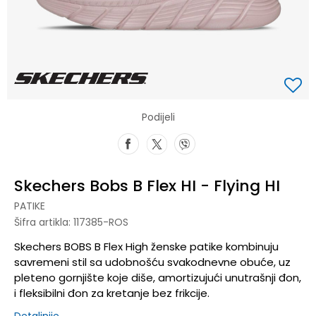
Podijeli
Skechers Bobs B Flex HI - Flying HI
PATIKE
Šifra artikla:
117385-ROS
Skechers BOBS B Flex High ženske patike kombinuju
savremeni stil sa udobnošću svakodnevne obuće, uz
pleteno gornjište koje diše, amortizujući unutrašnji đon,
i fleksibilni đon za kretanje bez frikcije.
Detaljnije