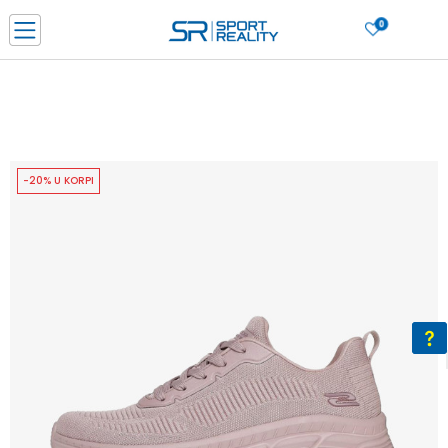
0
PORUČI ONLINE I UŠTEDI
PLAĆANJE NA RATE do 6 mjesečnih rata bez kamate
SAZNAJTE VIŠE
BESPLATNA ISPORUKA u BIH za sve kupovine u vrijednosti preko 99 KM
SAZNAJTE VIŠE
-20% U KORPI
CLICK & COLLECT Platite karticom online i preuzmite u prodavnici po vašem
izboru
SAZNAJTE VIŠE