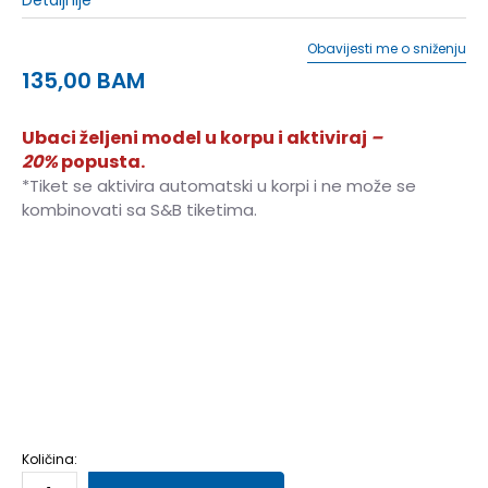
Obavijesti me o sniženju
135,00
BAM
Ubaci željeni model u korpu i aktiviraj
–
20%
popusta.
*Tiket se aktivira automatski u korpi i ne može se
kombinovati sa S&B tiketima.
36
36
23
36.5
36.5
23.5
37
37
24
37.5
37.5
24.5
38
38
25
38.5
38.5
25.5
39
39
26
39.5
39.5
26.5
40
40
27
41
41
28
Količina: