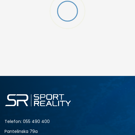
W 2 (GS)
DODAJ U KORPU
4.5Y
5Y
6.5Y
7Y
Telefon:
055 490 400
Pantelinska 79a