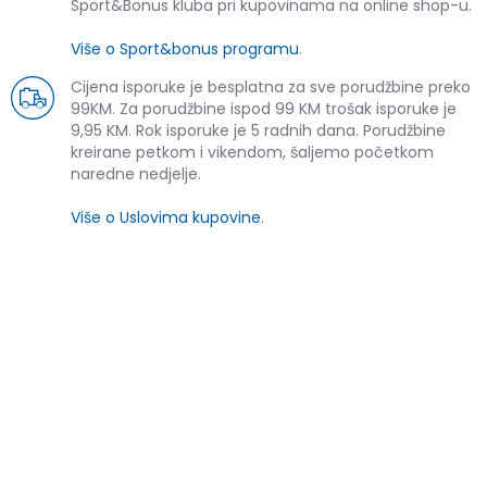
Sport&Bonus kluba pri kupovinama na online shop-u.
Više o Sport&bonus programu
.
Cijena isporuke je besplatna za sve porudžbine preko
99KM. Za porudžbine ispod 99 KM trošak isporuke je
9,95 KM. Rok isporuke je 5 radnih dana. Porudžbine
kreirane petkom i vikendom, šaljemo početkom
naredne nedjelje.
Više o Uslovima kupovine
.
SLIČNI PROIZVODI