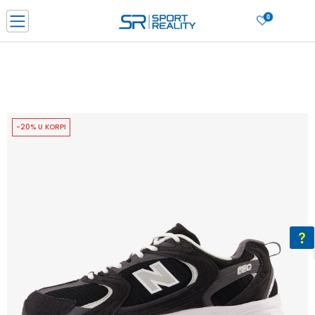
0
PORUČI ONLINE I UŠTEDI
PLAĆANJE NA RATE do 6 mjesečnih rata bez kamate
SAZNAJTE VIŠE
BESPLATNA ISPORUKA u BIH za sve kupovine u vrijednosti preko 99 KM
SAZNAJTE VIŠE
-20% U KORPI
CLICK & COLLECT Platite karticom online i preuzmite u prodavnici po vašem
izboru
SAZNAJTE VIŠE