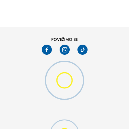
DODAJ U KORPU
6
6.5
8
8.5
10
10.5
POVEŽIMO SE