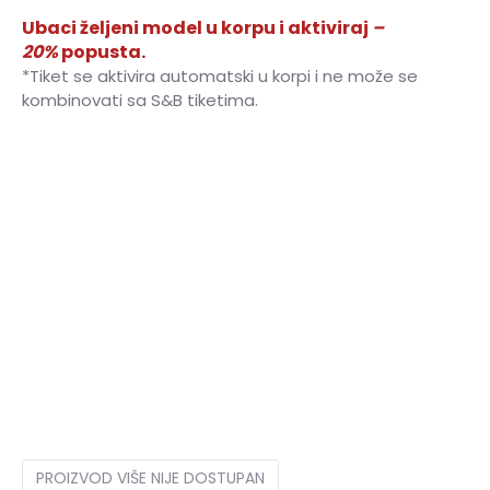
Ubaci željeni model u korpu i aktiviraj
–
20%
popusta.
*Tiket se aktivira automatski u korpi i ne može se
kombinovati sa S&B tiketima.
4
36
22
4.5
37
22.5
5
37.5
23
5.5
38
23.5
6
38.5
24
6.5
39.5
24.5
7
40
25
7.5
40.5
25.5
8
41.5
26
8.5
42
26.5
9
42.5
27
9.5
43
27.5
10
44
28
10.5
44.5
28.5
11
45
29
11.5
45.5
29.5
12
46.5
30
13
47.5
31
14
49
32
PROIZVOD VIŠE NIJE DOSTUPAN