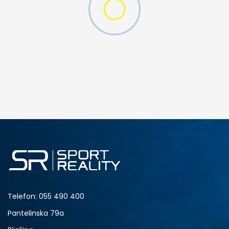
W 2 (GS)
DODAJ U KORPU
4.5Y
5Y
6.5Y
7Y
Telefon:
055 490 400
Pantelinska 79a