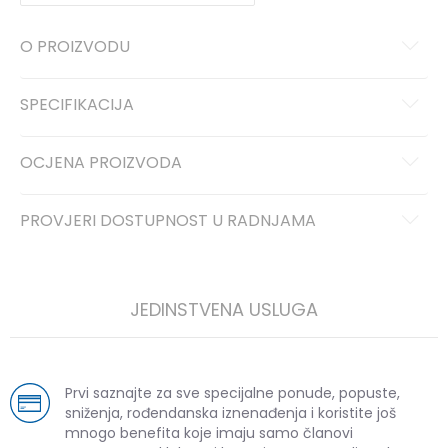
O PROIZVODU
SPECIFIKACIJA
OCJENA PROIZVODA
PROVJERI DOSTUPNOST U RADNJAMA
JEDINSTVENA USLUGA
Prvi saznajte za sve specijalne ponude, popuste,
sniženja, rođendanska iznenađenja i koristite još
mnogo benefita koje imaju samo članovi