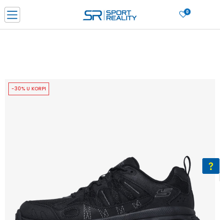
0
PORUČI ONLINE I UŠTEDI
PLAĆANJE NA RATE do 6 mjesečnih rata bez kamate
SAZNAJTE VIŠE
BESPLATNA ISPORUKA u BIH za sve kupovine u vrijednosti preko 99 KM
SAZNAJTE VIŠE
-30% U KORPI
CLICK & COLLECT Platite karticom online i preuzmite u prodavnici po vašem
izboru
SAZNAJTE VIŠE