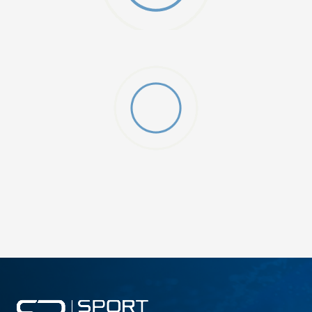
W 2 (GS)
DODAJ U KORPU
4.5Y
5Y
6.5Y
7Y