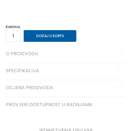
42.5
42.5
27.5
43
43
28
44
44
28.5
45
45
29
45.5
45.5
29.5
46
46
30
47.5
47.5
31
48.5
48.5
31.5
Količina:
DODAJ U KORPU
O PROIZVODU
SPECIFIKACIJA
OCJENA PROIZVODA
PROVJERI DOSTUPNOST U RADNJAMA
JEDINSTVENA USLUGA