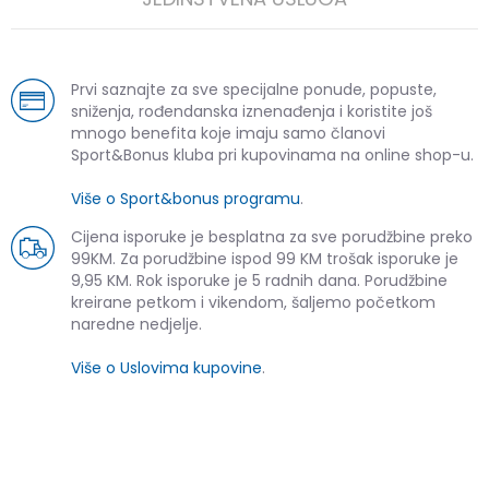
Prvi saznajte za sve specijalne ponude, popuste,
sniženja, rođendanska iznenađenja i koristite još
mnogo benefita koje imaju samo članovi
Sport&Bonus kluba pri kupovinama na online shop-u.
Više o Sport&bonus programu
.
Cijena isporuke je besplatna za sve porudžbine preko
99KM. Za porudžbine ispod 99 KM trošak isporuke je
9,95 KM. Rok isporuke je 5 radnih dana. Porudžbine
kreirane petkom i vikendom, šaljemo početkom
naredne nedjelje.
Više o Uslovima kupovine
.
SLIČNI PROIZVODI