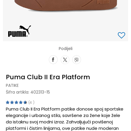
Podijeli
Puma Club II Era Platform
PATIKE
Šifra artikla:
402313-15
4
Puma Club II Era Platform patike donose spoj sportske
elegancije i urbanog stila, savršene za žene koje žele
da istaknu svoj modni izraz. Zahvaljujući povišenoj
platformi i čistim linijama, ove patike nude moderan