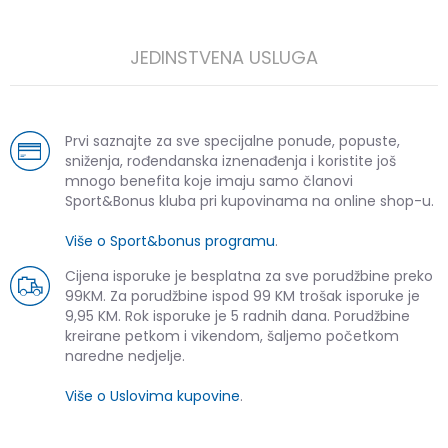
JEDINSTVENA USLUGA
Prvi saznajte za sve specijalne ponude, popuste,
sniženja, rođendanska iznenađenja i koristite još
mnogo benefita koje imaju samo članovi
Sport&Bonus kluba pri kupovinama na online shop-u.
Više o Sport&bonus programu
.
Cijena isporuke je besplatna za sve porudžbine preko
99KM. Za porudžbine ispod 99 KM trošak isporuke je
9,95 KM. Rok isporuke je 5 radnih dana. Porudžbine
kreirane petkom i vikendom, šaljemo početkom
naredne nedjelje.
Više o Uslovima kupovine
.