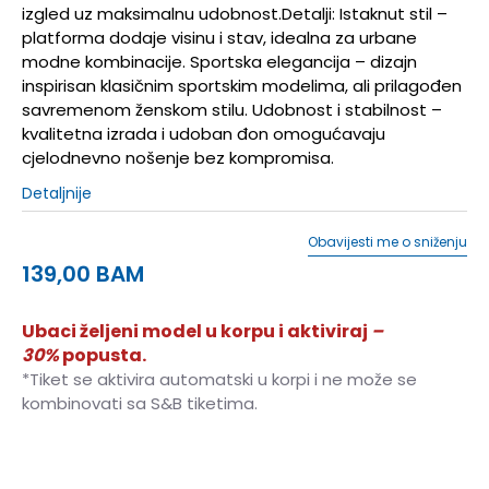
izgled uz maksimalnu udobnost.Detalji: Istaknut stil –
platforma dodaje visinu i stav, idealna za urbane
modne kombinacije. Sportska elegancija – dizajn
inspirisan klasičnim sportskim modelima, ali prilagođen
savremenom ženskom stilu. Udobnost i stabilnost –
kvalitetna izrada i udoban đon omogućavaju
cjelodnevno nošenje bez kompromisa.
Detaljnije
Obavijesti me o sniženju
139,00
BAM
Ubaci željeni model u korpu i aktiviraj
–
30%
popusta.
*Tiket se aktivira automatski u korpi i ne može se
kombinovati sa S&B tiketima.