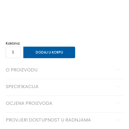
35.5
35.5
22
36
36
22.5
37
37
23
37.5
37.5
23.5
38
38
24
38.5
38.5
24.5
39
39
25
40
40
25.5
40.5
40.5
26
41
41
26.5
42
42
27
42.5
42.5
27.5
Količina:
DODAJ U KORPU
O PROIZVODU
SPECIFIKACIJA
OCJENA PROIZVODA
PROVJERI DOSTUPNOST U RADNJAMA