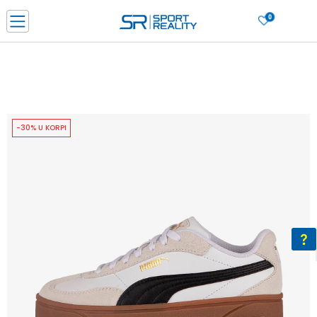
0
PORUČI ONLINE I UŠTEDI
PLAĆANJE NA RATE do 6 mjesečnih rata bez kamate
SAZNAJTE VIŠE
BESPLATNA ISPORUKA u BIH za sve kupovine u vrijednosti preko 99 KM
SAZNAJTE VIŠE
-30% U KORPI
CLICK & COLLECT Platite karticom online i preuzmite u prodavnici po vašem
izboru
SAZNAJTE VIŠE