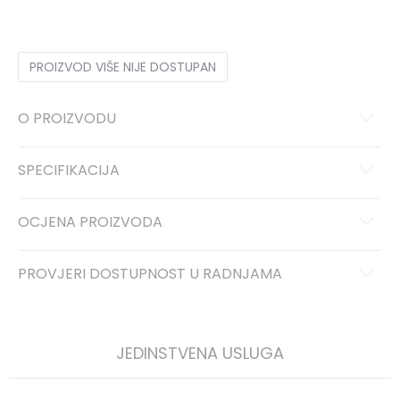
45
45
29
45.5
45.5
29.5
46
46
30
PROIZVOD VIŠE NIJE DOSTUPAN
O PROIZVODU
SPECIFIKACIJA
OCJENA PROIZVODA
PROVJERI DOSTUPNOST U RADNJAMA
JEDINSTVENA USLUGA