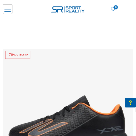
0
PORUČI ONLINE I UŠTEDI
PLAĆANJE NA RATE do 6 mjesečnih rata bez kamate
SAZNAJTE VIŠE
BESPLATNA ISPORUKA u BIH za sve kupovine u vrijednosti preko 99 KM
SAZNAJTE VIŠE
-70% U KORPI
CLICK & COLLECT Platite karticom online i preuzmite u prodavnici po vašem
izboru
SAZNAJTE VIŠE