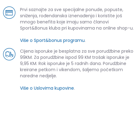
Prvi saznajte za sve specijalne ponude, popuste,
sniženja, rođendanska iznenađenja i koristite još
mnogo benefita koje imaju samo članovi
Sport&Bonus kluba pri kupovinama na online shop-u.
Više o Sport&bonus programu
.
Cijena isporuke je besplatna za sve porudžbine preko
99KM. Za porudžbine ispod 99 KM trošak isporuke je
9,95 KM. Rok isporuke je 5 radnih dana. Porudžbine
kreirane petkom i vikendom, šaljemo početkom
naredne nedjelje.
Više o Uslovima kupovine
.
SLIČNI PROIZVODI