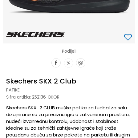
Podijeli
Skechers SKX 2 Club
PATIKE
Šifra artikla:
252136-BKOR
Skechers SKX_2 CLUB muške patike za fudbal za salu
dizajnirane su za preciznu igru u zatvorenom prostoru,
nudeći izvanrednu kontrolu, udobnost i stabilnost.
Idealne su za tehnički zahtjevne igrače koji traže
pouzdanu obuću za brze pokrete na parketu ili drugim