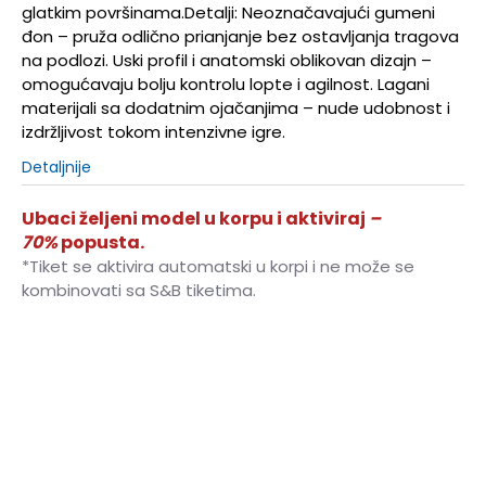
glatkim površinama.Detalji: Neoznačavajući gumeni
đon – pruža odlično prianjanje bez ostavljanja tragova
na podlozi. Uski profil i anatomski oblikovan dizajn –
omogućavaju bolju kontrolu lopte i agilnost. Lagani
materijali sa dodatnim ojačanjima – nude udobnost i
izdržljivost tokom intenzivne igre.
Detaljnije
Ubaci željeni model u korpu i aktiviraj
–
70%
popusta.
*Tiket se aktivira automatski u korpi i ne može se
kombinovati sa S&B tiketima.
40
40
25
40.5
40.5
25.5
41
41
26
42
42
26.5
42.5
42.5
27
43
43
27.5
44
44
28
44.5
44.5
28.5