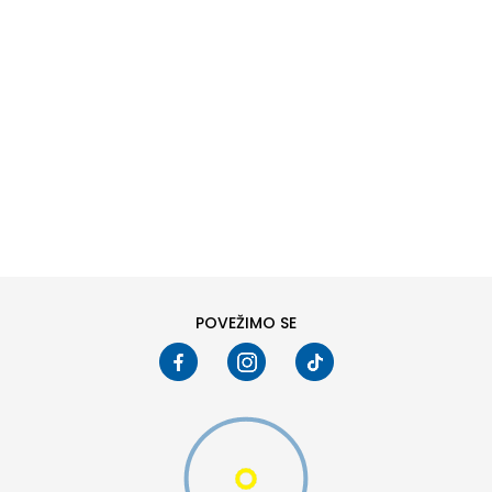
DODAJ U KORPU
6
6.5
8
8.5
10
10.5
POVEŽIMO SE