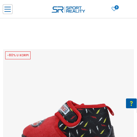
0
PORUČI ONLINE I UŠTEDI
PLAĆANJE NA RATE do 6 mjesečnih rata bez kamate
SAZNAJTE VIŠE
BESPLATNA ISPORUKA u BIH za sve kupovine u vrijednosti preko 99 KM
SAZNAJTE VIŠE
-80% U KORPI
CLICK & COLLECT Platite karticom online i preuzmite u prodavnici po vašem
izboru
SAZNAJTE VIŠE