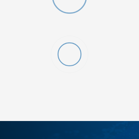
W 2 (GS)
DODAJ U KORPU
4.5Y
5Y
6.5Y
7Y