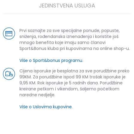
JEDINSTVENA USLUGA
Prvi saznajte za sve specijalne ponude, popuste,
sniženja, rođendanska iznenađenja i koristite još
mnogo benefita koje imaju samo članovi
Sport&Bonus kluba pri kupovinama na online shop-u.
Više o Sport&bonus programu
.
Cijena isporuke je besplatna za sve porudžbine preko
99KM. Za porudžbine ispod 99 KM trošak isporuke je
9,95 KM. Rok isporuke je 5 radnih dana. Porudžbine
kreirane petkom i vikendom, šaljemo početkom
naredne nedjelje.
Više o Uslovima kupovine
.
SLIČNI PROIZVODI