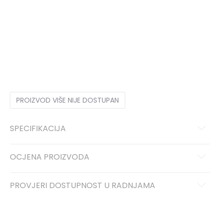
28
28
29
29
30
30
23
23
24
24
25
25
26
26
27
27
PROIZVOD VIŠE NIJE DOSTUPAN
SPECIFIKACIJA
OCJENA PROIZVODA
PROVJERI DOSTUPNOST U RADNJAMA