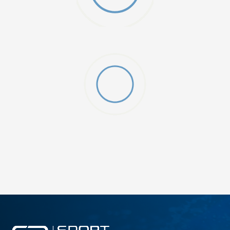
W 2 (GS)
DODAJ U KORPU
4.5Y
5Y
6.5Y
7Y