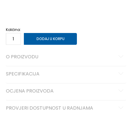
40
40
41
41
42
42
43
43
44
44
45
45
46
46
Količina:
DODAJ U KORPU
O PROIZVODU
SPECIFIKACIJA
OCJENA PROIZVODA
PROVJERI DOSTUPNOST U RADNJAMA