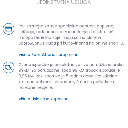
JEDINSTVENA USLUGA
Prvi saznajte za sve specijalne ponude, popuste,
sniženja, rođendanska iznenađenja i koristite još
mnogo benefita koje imaju samo članovi
Sport&Bonus kluba pri kupovinama na online shop-u.
Više o Sport&bonus programu
.
Cijena isporuke je besplatna za sve porudžbine preko
99KM. Za porudžbine ispod 99 KM trošak isporuke je
9,95 KM. Rok isporuke je 5 radnih dana. Porudžbine
kreirane petkom i vikendom, šaljemo početkom
naredne nedjelje.
Više o Uslovima kupovine
.
SLIČNI PROIZVODI