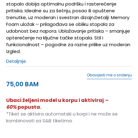
stopalo dobija optimalnu podršku i rasterećenje
pritiska. Idealne su za šetnju, posao ili opuštene
trenutke, uz moderan i svestran dizajn.Detalji: Memory
Foam uložak – prilagođava se obliku stopala za
udobnost bez napora. Ublažavanje pritiska – smanjuje
opterećenje na ključne tačke stopala. Stil i
funkcionalnost – pogodne za razne prilike uz moderan
izgled.
Detaljnije
Obavijesti me o sniženju
75,00
BAM
Ubaci željeni model u korpu i aktiviraj
–
60%
popusta.
*Tiket se aktivira automatski u korpi i ne može se
kombinovati sa S&B tiketima.