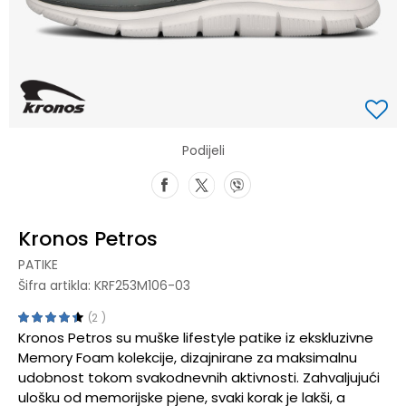
Podijeli
Kronos Petros
PATIKE
Šifra artikla:
KRF253M106-03
2
Kronos Petros su muške lifestyle patike iz ekskluzivne
Memory Foam kolekcije, dizajnirane za maksimalnu
udobnost tokom svakodnevnih aktivnosti. Zahvaljujući
ulošku od memorijske pjene, svaki korak je lakši, a