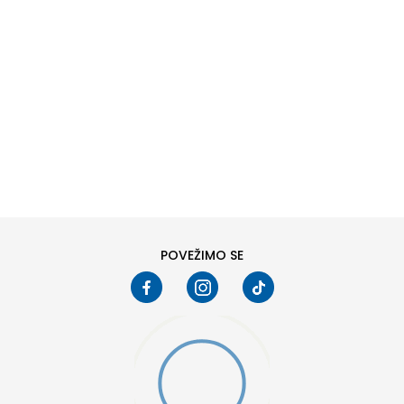
DODAJ U KORPU
6
6.5
8
8.5
10
10.5
POVEŽIMO SE