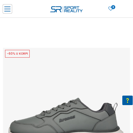
0
PORUČI ONLINE I UŠTEDI
PLAĆANJE NA RATE do 6 mjesečnih rata bez kamate
SAZNAJTE VIŠE
BESPLATNA ISPORUKA u BIH za sve kupovine u vrijednosti preko 99 KM
SAZNAJTE VIŠE
-60% U KORPI
CLICK & COLLECT Platite karticom online i preuzmite u prodavnici po vašem
izboru
SAZNAJTE VIŠE