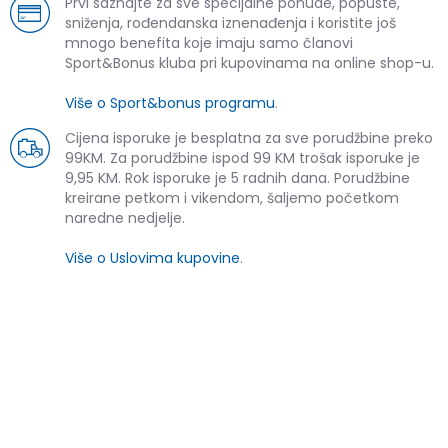
Prvi saznajte za sve specijalne ponude, popuste,
sniženja, rođendanska iznenađenja i koristite još
mnogo benefita koje imaju samo članovi
Sport&Bonus kluba pri kupovinama na online shop-u.
Više o Sport&bonus programu
.
Cijena isporuke je besplatna za sve porudžbine preko
99KM. Za porudžbine ispod 99 KM trošak isporuke je
9,95 KM. Rok isporuke je 5 radnih dana. Porudžbine
kreirane petkom i vikendom, šaljemo početkom
naredne nedjelje.
Više o Uslovima kupovine
.
SLIČNI PROIZVODI