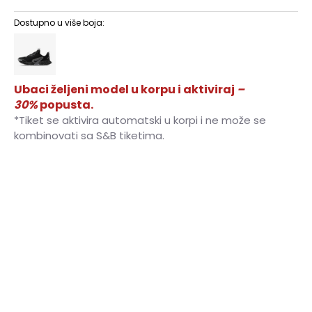
Dostupno u više boja:
Ubaci željeni model u korpu i aktiviraj
–
30%
popusta.
*Tiket se aktivira automatski u korpi i ne može se
kombinovati sa S&B tiketima.
7
40
25
7.5
40.5
25.5
8
41
26
8.5
42
26.5
9
42.5
27
9.5
43
27.5
10
44
28
10.5
44.5
28.5
11
45
29
11.5
45.5
29.5
12
46
30
12.5
47
30.5
13
47.5
31