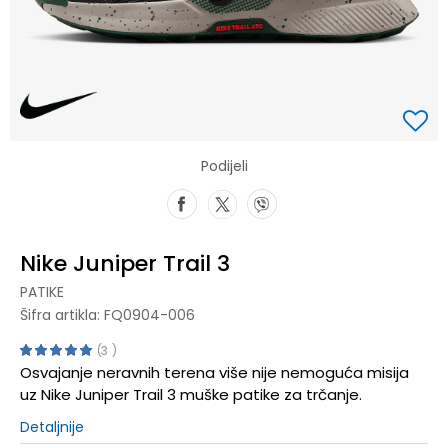
Podijeli
Nike Juniper Trail 3
PATIKE
Šifra artikla:
FQ0904-006
3
Osvajanje neravnih terena više nije nemoguća misija
uz Nike Juniper Trail 3 muške patike za trčanje.
Detaljnije