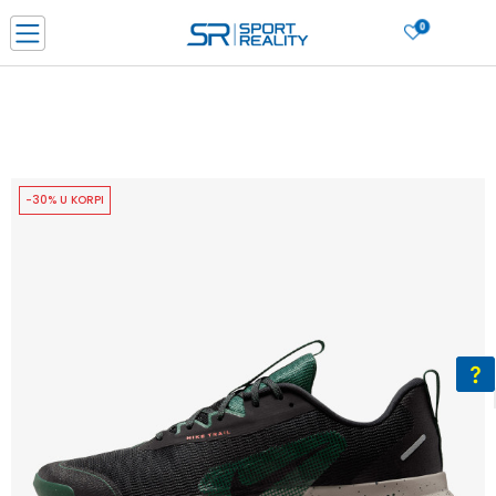
0
PORUČI ONLINE I UŠTEDI
PLAĆANJE NA RATE do 6 mjesečnih rata bez kamate
SAZNAJTE VIŠE
BESPLATNA ISPORUKA u BIH za sve kupovine u vrijednosti preko 99 KM
SAZNAJTE VIŠE
-30% U KORPI
CLICK & COLLECT Platite karticom online i preuzmite u prodavnici po vašem
izboru
SAZNAJTE VIŠE