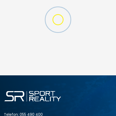
W 2 (GS)
DODAJ U KORPU
4.5Y
5Y
6.5Y
7Y
Telefon:
055 490 400