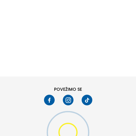
DODAJ U KORPU
6
6.5
8
8.5
10
10.5
POVEŽIMO SE