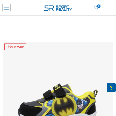
0
PORUČI ONLINE I UŠTEDI
PLAĆANJE NA RATE do 6 mjesečnih rata bez kamate
SAZNAJTE VIŠE
BESPLATNA ISPORUKA u BIH za sve kupovine u vrijednosti preko 99 KM
SAZNAJTE VIŠE
-70% U KORPI
CLICK & COLLECT Platite karticom online i preuzmite u prodavnici po vašem
izboru
SAZNAJTE VIŠE