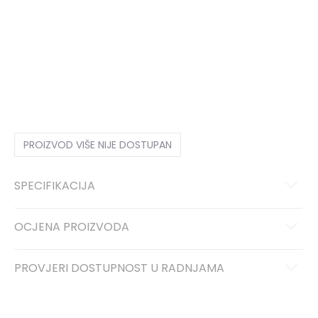
28
28
29
29
30
30
31
31
24
24
25
25
26
26
27
27
PROIZVOD VIŠE NIJE DOSTUPAN
SPECIFIKACIJA
OCJENA PROIZVODA
PROVJERI DOSTUPNOST U RADNJAMA