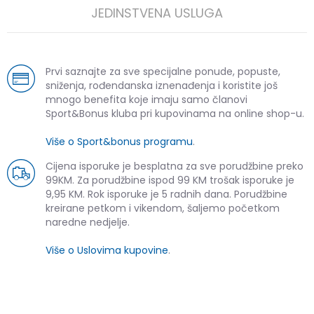
JEDINSTVENA USLUGA
Prvi saznajte za sve specijalne ponude, popuste,
sniženja, rođendanska iznenađenja i koristite još
mnogo benefita koje imaju samo članovi
Sport&Bonus kluba pri kupovinama na online shop-u.
Više o Sport&bonus programu
.
Cijena isporuke je besplatna za sve porudžbine preko
99KM. Za porudžbine ispod 99 KM trošak isporuke je
9,95 KM. Rok isporuke je 5 radnih dana. Porudžbine
kreirane petkom i vikendom, šaljemo početkom
naredne nedjelje.
Više o Uslovima kupovine
.
SLIČNI PROIZVODI