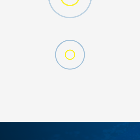
W 2 (GS)
DODAJ U KORPU
4.5Y
5Y
6.5Y
7Y