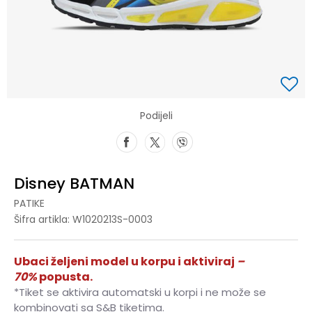
Podijeli
Disney BATMAN
PATIKE
Šifra artikla:
W1020213S-0003
Ubaci željeni model u korpu i aktiviraj
–
70%
popusta.
*Tiket se aktivira automatski u korpi i ne može se
kombinovati sa S&B tiketima.