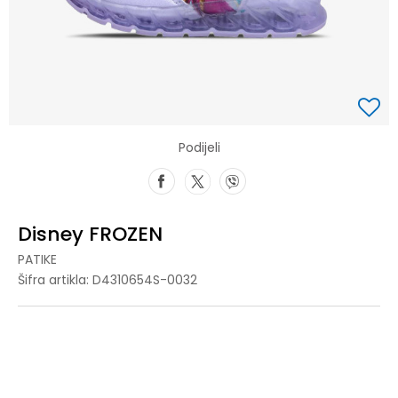
Podijeli
Disney FROZEN
PATIKE
Šifra artikla:
D4310654S-0032
28
28
29
29
30
30
31
31
24
24
25
25
26
26