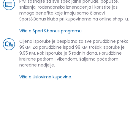
Prvi saznajte za sve specijalne ponude, popuste,
sniženja, rođendanska iznenađenja i koristite još
mnogo benefita koje imaju samo članovi
Sport&Bonus kluba pri kupovinama na online shop-u.
Više o Sport&bonus programu
.
Cijena isporuke je besplatna za sve porudžbine preko
99KM. Za porudžbine ispod 99 KM trošak isporuke je
9,95 KM. Rok isporuke je 5 radnih dana. Porudžbine
kreirane petkom i vikendom, šaljemo početkom
naredne nedjelje.
Više o Uslovima kupovine
.
SLIČNI PROIZVODI