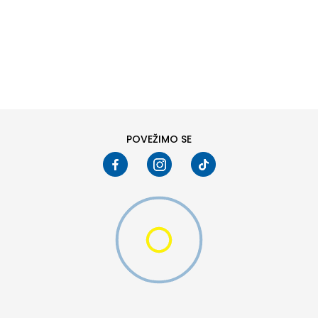
DODAJ U KORPU
6
6.5
8
8.5
10
10.5
W 2 (GS)
POVEŽIMO SE
DODAJ U KORPU
4.5Y
5Y
6.5Y
7Y