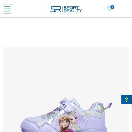
0
PORUČI ONLINE I UŠTEDI
PLAĆANJE NA RATE do 6 mjesečnih rata bez kamate
SAZNAJTE VIŠE
BESPLATNA ISPORUKA u BIH za sve kupovine u vrijednosti preko 99 KM
SAZNAJTE VIŠE
CLICK & COLLECT Platite karticom online i preuzmite u prodavnici po vašem
izboru
SAZNAJTE VIŠE