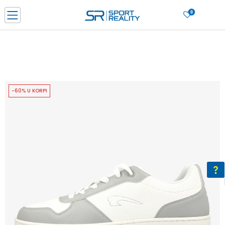
0
PORUČI ONLINE I UŠTEDI
PLAĆANJE NA RATE do 6 mjesečnih rata bez kamate
SAZNAJTE VIŠE
BESPLATNA ISPORUKA u BIH za sve kupovine u vrijednosti preko 99 KM
SAZNAJTE VIŠE
-60% U KORPI
CLICK & COLLECT Platite karticom online i preuzmite u prodavnici po vašem
izboru
SAZNAJTE VIŠE