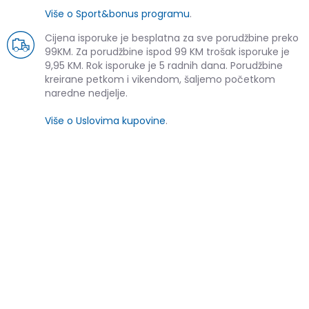
Više o Sport&bonus programu
.
Cijena isporuke je besplatna za sve porudžbine preko
99KM. Za porudžbine ispod 99 KM trošak isporuke je
9,95 KM. Rok isporuke je 5 radnih dana. Porudžbine
kreirane petkom i vikendom, šaljemo početkom
naredne nedjelje.
Više o Uslovima kupovine
.
SLIČNI PROIZVODI