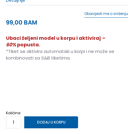
Detaljnije
Obavijesti me o sniženju
99,00
BAM
Ubaci željeni model u korpu i aktiviraj
–
60%
popusta.
*Tiket se aktivira automatski u korpi i ne može se
kombinovati sa S&B tiketima.
40
40
41
41
42
42
43
43
44
44
45
45
46
46
47
47
Količina:
DODAJ U KORPU