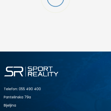
W 2 (GS)
DODAJ U KORPU
4.5Y
5Y
6.5Y
7Y
Telefon:
055 490 400
Pantelinska 79a
Bijeljina