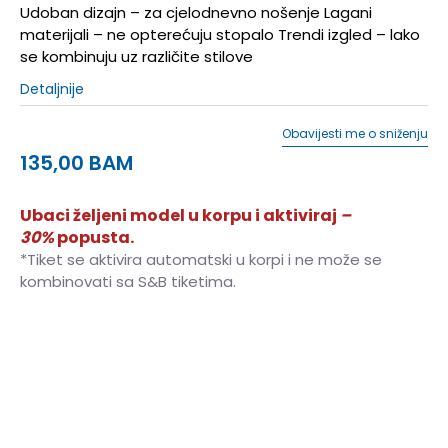
Udoban dizajn – za cjelodnevno nošenje Lagani
materijali – ne opterećuju stopalo Trendi izgled – lako
se kombinuju uz različite stilove
Detaljnije
Obavijesti me o sniženju
135,00
BAM
Ubaci željeni model u korpu i aktiviraj
–
30%
popusta.
*Tiket se aktivira automatski u korpi i ne može se
kombinovati sa S&B tiketima.
36
36
23
36.5
36.5
23.5
37
37
24
37.5
37.5
24.5
38
38
25
38.5
38.5
25.5
39
39
26
39.5
39.5
26.5