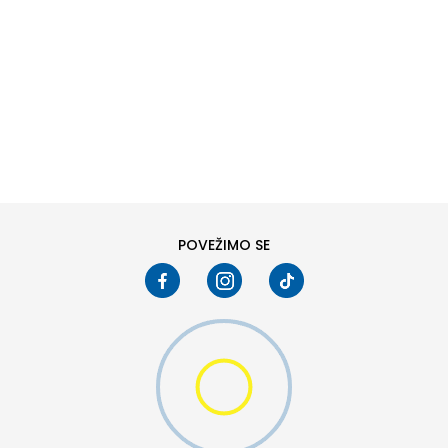
DODAJ U KORPU
8
8.5
10
10.5
12
12.5
POVEŽIMO SE
15