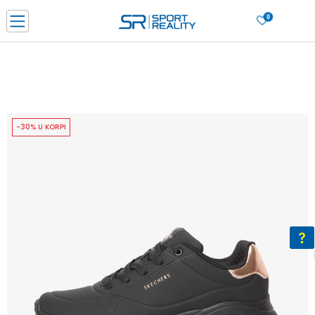
0
PORUČI ONLINE I UŠTEDI
PLAĆANJE NA RATE do 6 mjesečnih rata bez kamate
SAZNAJTE VIŠE
BESPLATNA ISPORUKA u BIH za sve kupovine u vrijednosti preko 99 KM
SAZNAJTE VIŠE
-30% U KORPI
CLICK & COLLECT Platite karticom online i preuzmite u prodavnici po vašem
izboru
SAZNAJTE VIŠE