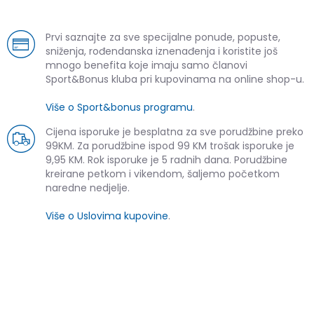
Prvi saznajte za sve specijalne ponude, popuste,
sniženja, rođendanska iznenađenja i koristite još
mnogo benefita koje imaju samo članovi
Sport&Bonus kluba pri kupovinama na online shop-u.
Više o Sport&bonus programu
.
Cijena isporuke je besplatna za sve porudžbine preko
99KM. Za porudžbine ispod 99 KM trošak isporuke je
9,95 KM. Rok isporuke je 5 radnih dana. Porudžbine
kreirane petkom i vikendom, šaljemo početkom
naredne nedjelje.
Više o Uslovima kupovine
.
SLIČNI PROIZVODI