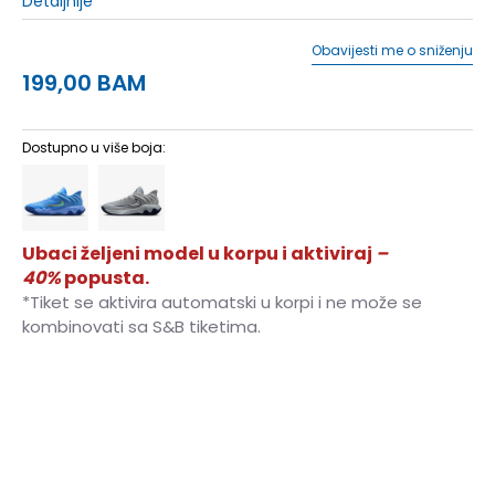
Detaljnije
Obavijesti me o sniženju
199,00
BAM
Dostupno u više boja:
Ubaci željeni model u korpu i aktiviraj
–
40%
popusta.
*Tiket se aktivira automatski u korpi i ne može se
kombinovati sa S&B tiketima.
7
40
25
7.5
40.5
25.5
8
41
26
8.5
42
26.5
9
42.5
27
9.5
43
27.5
10
44
28
10.5
44.5
28.5