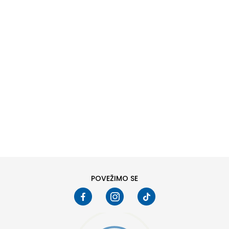
DODAJ U KORPU
6
6.5
8
8.5
10
10.5
POVEŽIMO SE