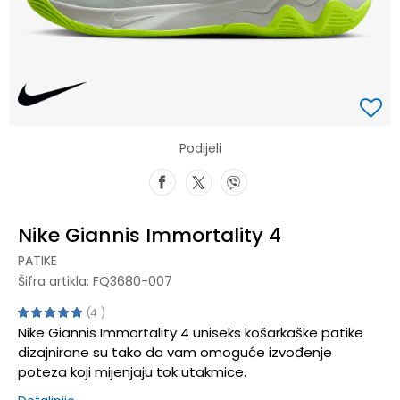
Podijeli
Nike Giannis Immortality 4
PATIKE
Šifra artikla:
FQ3680-007
4
Nike Giannis Immortality 4 uniseks košarkaške patike
dizajnirane su tako da vam omoguće izvođenje
poteza koji mijenjaju tok utakmice.