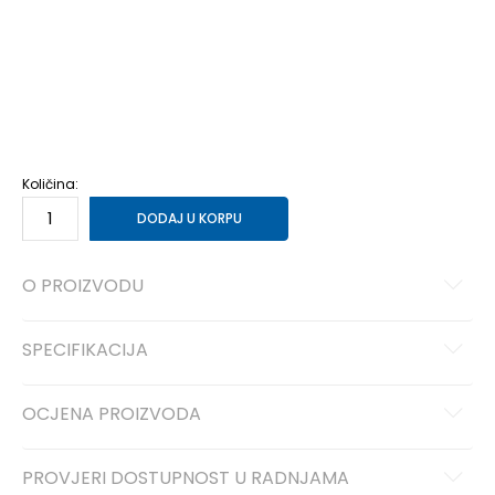
11
45
29
11.5
45.5
29.5
12
46
30
12.5
47
30.5
13
47.5
31
13.5
48
31.5
14
48.5
32
15
49.5
33
16
50.5
34
17
51.5
35
18
52.5
36
Količina:
DODAJ U KORPU
O PROIZVODU
SPECIFIKACIJA
OCJENA PROIZVODA
PROVJERI DOSTUPNOST U RADNJAMA