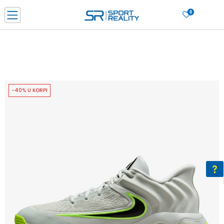
0
PORUČI ONLINE I UŠTEDI
PLAĆANJE NA RATE do 6 mjesečnih rata bez kamate
SAZNAJTE VIŠE
BESPLATNA ISPORUKA u BIH za sve kupovine u vrijednosti preko 99 KM
SAZNAJTE VIŠE
-40% U KORPI
CLICK & COLLECT Platite karticom online i preuzmite u prodavnici po vašem
izboru
SAZNAJTE VIŠE