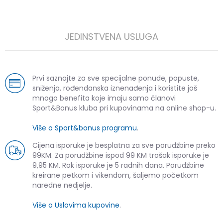
JEDINSTVENA USLUGA
Prvi saznajte za sve specijalne ponude, popuste,
sniženja, rođendanska iznenađenja i koristite još
mnogo benefita koje imaju samo članovi
Sport&Bonus kluba pri kupovinama na online shop-u.
Više o Sport&bonus programu
.
Cijena isporuke je besplatna za sve porudžbine preko
99KM. Za porudžbine ispod 99 KM trošak isporuke je
9,95 KM. Rok isporuke je 5 radnih dana. Porudžbine
kreirane petkom i vikendom, šaljemo početkom
naredne nedjelje.
Više o Uslovima kupovine
.