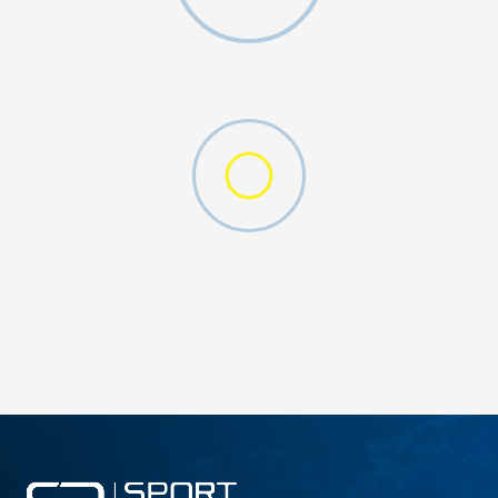
W 2 (GS)
DODAJ U KORPU
4.5Y
5Y
6.5Y
7Y