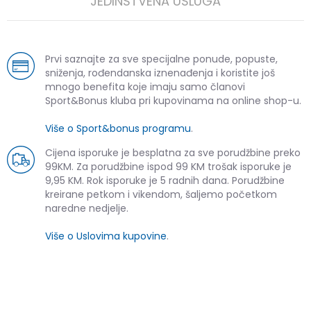
JEDINSTVENA USLUGA
Prvi saznajte za sve specijalne ponude, popuste,
sniženja, rođendanska iznenađenja i koristite još
mnogo benefita koje imaju samo članovi
Sport&Bonus kluba pri kupovinama na online shop-u.
Više o Sport&bonus programu
.
Cijena isporuke je besplatna za sve porudžbine preko
99KM. Za porudžbine ispod 99 KM trošak isporuke je
9,95 KM. Rok isporuke je 5 radnih dana. Porudžbine
kreirane petkom i vikendom, šaljemo početkom
naredne nedjelje.
Više o Uslovima kupovine
.
SLIČNI PROIZVODI