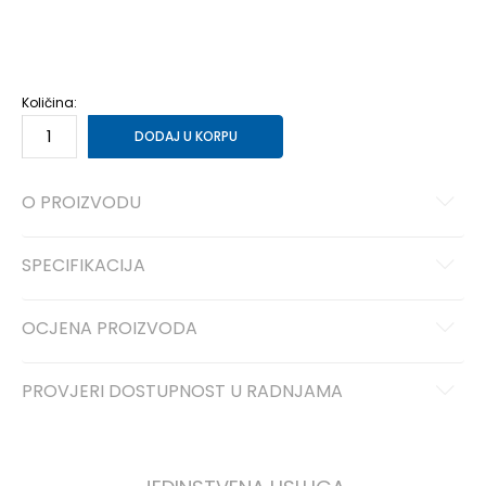
11-
46 2/3
30
12
47 1/3
30.5
12-
48
31
13-
49 1/3
32
14-
50 2/3
33
Količina:
DODAJ U KORPU
O PROIZVODU
SPECIFIKACIJA
OCJENA PROIZVODA
PROVJERI DOSTUPNOST U RADNJAMA