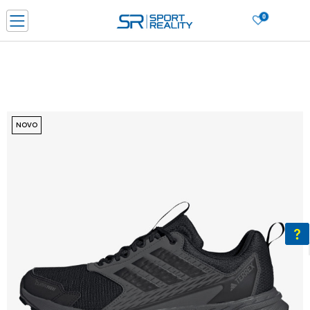
0
PORUČI ONLINE I UŠTEDI
PLAĆANJE NA RATE do 6 mjesečnih rata bez kamate
SAZNAJTE VIŠE
BESPLATNA ISPORUKA u BIH za sve kupovine u vrijednosti preko 99 KM
SAZNAJTE VIŠE
NOVO
CLICK & COLLECT Platite karticom online i preuzmite u prodavnici po vašem
izboru
SAZNAJTE VIŠE