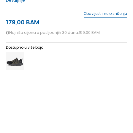
Detaljnije
Obavijesti me o sniženju
179,00
BAM
Najniža cijena u posljednjih 30 dana:
159,00
BAM
Dostupno u više boja:
5-
38 2/3
24
6
39 1/3
24.5
6-
40
25
7
40 2/3
25.5
7-
41 1/3
26
8
42
26.5
8-
42 2/3
27
9
43 1/3
27.5
9-
44
28
10
44 2/3
28.5
10-
45 1/3
29
11
46
29.5