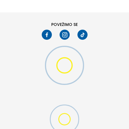
8
8.5
10
10.5
POVEŽIMO SE
W 2 (GS)