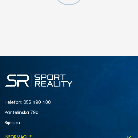
DODAJ U KORPU
4.5Y
5Y
6.5Y
7Y
Telefon:
055 490 400
Pantelinska 79a
Bijeljina
INFORMACIJE