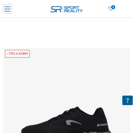
0
PORUČI ONLINE I UŠTEDI
PLAĆANJE NA RATE do 6 mjesečnih rata bez kamate
SAZNAJTE VIŠE
BESPLATNA ISPORUKA u BIH za sve kupovine u vrijednosti preko 99 KM
SAZNAJTE VIŠE
-70% U KORPI
CLICK & COLLECT Platite karticom online i preuzmite u prodavnici po vašem
izboru
SAZNAJTE VIŠE