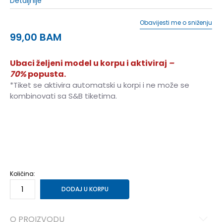
Detaljnije
Obavijesti me o sniženju
99,00
BAM
Ubaci željeni model u korpu i aktiviraj
–
70%
popusta.
*Tiket se aktivira automatski u korpi i ne može se
kombinovati sa S&B tiketima.
36
36
37
37
38
38
39
39
40
40
Količina:
DODAJ U KORPU
O PROIZVODU