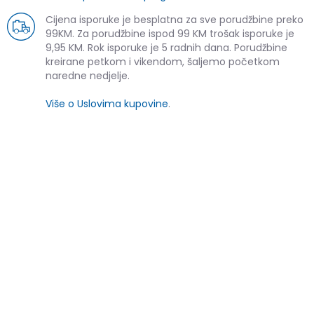
Cijena isporuke je besplatna za sve porudžbine preko
99KM. Za porudžbine ispod 99 KM trošak isporuke je
9,95 KM. Rok isporuke je 5 radnih dana. Porudžbine
kreirane petkom i vikendom, šaljemo početkom
naredne nedjelje.
Više o Uslovima kupovine
.
SLIČNI PROIZVODI