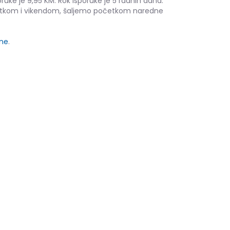
ruke je 9,95 KM. Rok isporuke je 5 radnih dana.
etkom i vikendom, šaljemo početkom naredne
ine
.