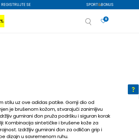
REGISTRUJTE SE
SPORT
&
BONUS
0
0%
VIŠE
SAZNAJTE VIŠE
izboru
SAZNAJTE VIŠE
 stilu uz ove adidas patike. Gornji dio od
jen je brušenom kožom, stvarajući zanimljivu
držljiv gumirani đon pruža podršku i siguran korak
i: Kombinacija sintetičke i brušene kože za
jnost. Izdržljiv gumirani đon za odličan grip i
-toe dizajn u savremenom ruhu.