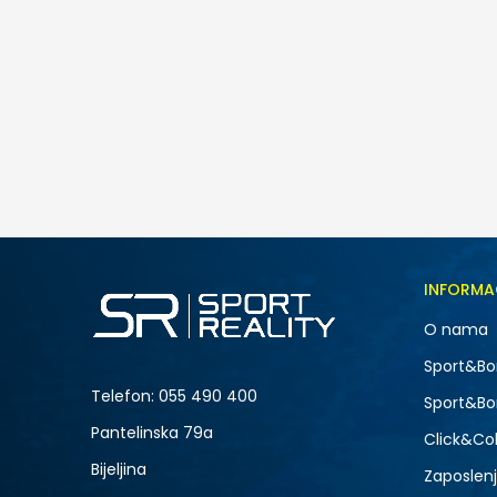
Nike W AIR MAX FIRE
259,00
BAM
Veličina
INFORMA
5
O nama
7
Sport&Bo
9
Telefon:
055 490 400
Sport&Bo
Pantelinska 79a
Click&Col
Bijeljina
Zaposlen