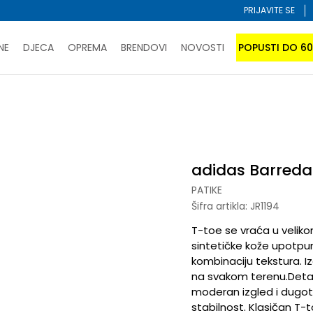
PRIJAVITE SE
NE
DJECA
OPREMA
BRENDOVI
NOVOSTI
POPUSTI DO 6
PORUČI ONLINE I UŠTEDI
ĆANJE NA RATE do 6 mjesečnih rata bez kamate
SAZNAJTE 
a
SPORUKA u BIH za sve kupovine u vrijednosti preko 99 KM
atite karticom online i preuzmite u prodavnici po vašem 
adidas Barreda
PATIKE
Šifra artikla:
JR1194
T-toe se vraća u velikom
sintetičke kože upotpun
kombinaciju tekstura. Iz
na svakom terenu.Detalj
moderan izgled i dugotra
stabilnost. Klasičan T