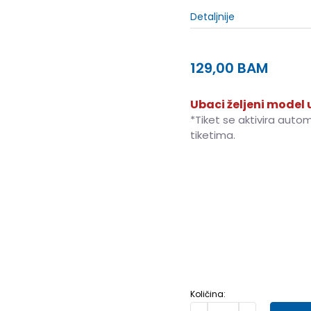
Detaljnije
129,00
BAM
Ubaci željeni model u
*Tiket se aktivira auto
tiketima.
3-
36
22
4
36 2/3
22.5
6
39 1/3
24.5
6-
40
25
8-
42 2/3
27
9
43 1/3
Količina: