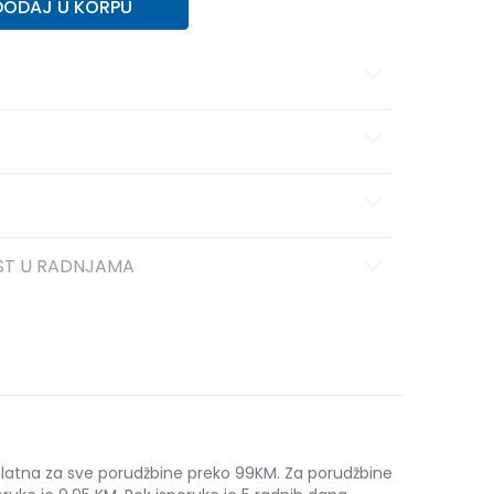
DODAJ U KORPU
ST U RADNJAMA
platna za sve porudžbine preko 99KM. Za porudžbine