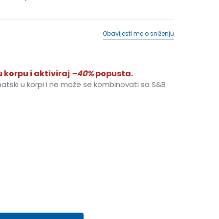
Obavijesti me o sniženju
 korpu i aktiviraj
–40%
popusta.
matski u korpi i ne može se kombinovati sa S&B
4-
37 1/3
23
5
38
23.5
5-
38 2/3
24
7
40 2/3
25.5
7-
41 1/3
26
8
42
26.5
27.5
9-
44
28