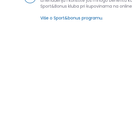
iznenađenja i koristite još mnogo benefita k
Sport&Bonus kluba pri kupovinama na online
Više o Sport&bonus programu
.