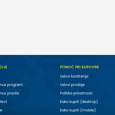
CIJE
POMOĆ PRI KUPOVINI
5.5
6
Uslovi korištenja
7.5
8
nus program
Uslovi prodaje
9.5
10
nus pravila
Politika privatnosti
lect
Kako kupiti (desktop)
je
Kako kupiti (mobile)