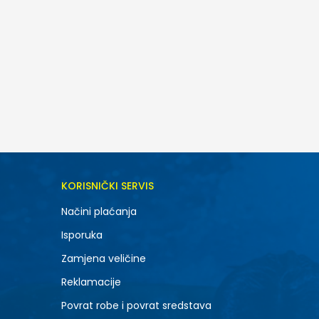
DODAJ U KORPU
KORISNIČKI SERVIS
6.5
Načini plaćanja
8.5
Isporuka
10.5
Zamjena veličine
Reklamacije
Povrat robe i povrat sredstava