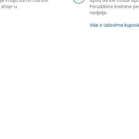
oje imaju samo članovi
ispod 99 KM trošak ispo
 shop-u.
Porudžbine kreirane p
nedjelje.
Više o Uslovima kupov
SLIČNI PROIZVODI