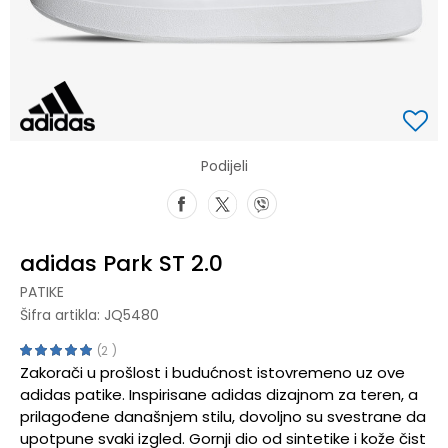
Podijeli
adidas Park ST 2.0
PATIKE
Šifra artikla:
JQ5480
2
Zakorači u prošlost i budućnost istovremeno uz ove
adidas patike. Inspirisane adidas dizajnom za teren, a
prilagođene današnjem stilu, dovoljno su svestrane da
upotpune svaki izgled. Gornji dio od sintetike i kože čist