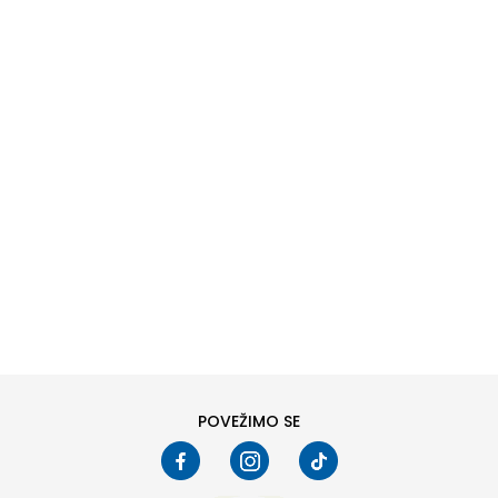
DODAJ U KORPU
6
6.5
8
8.5
10
10.5
POVEŽIMO SE