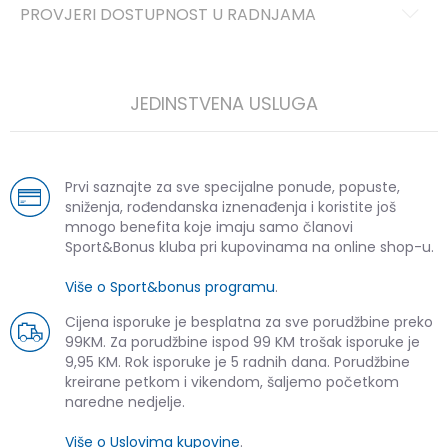
PROVJERI DOSTUPNOST U RADNJAMA
JEDINSTVENA USLUGA
Prvi saznajte za sve specijalne ponude, popuste,
sniženja, rođendanska iznenađenja i koristite još
mnogo benefita koje imaju samo članovi
Sport&Bonus kluba pri kupovinama na online shop-u.
Više o Sport&bonus programu
.
Cijena isporuke je besplatna za sve porudžbine preko
99KM. Za porudžbine ispod 99 KM trošak isporuke je
9,95 KM. Rok isporuke je 5 radnih dana. Porudžbine
kreirane petkom i vikendom, šaljemo početkom
naredne nedjelje.
Više o Uslovima kupovine
.