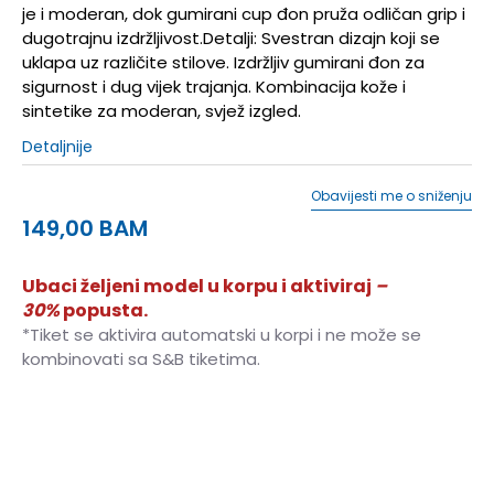
je i moderan, dok gumirani cup đon pruža odličan grip i
dugotrajnu izdržljivost.Detalji: Svestran dizajn koji se
uklapa uz različite stilove. Izdržljiv gumirani đon za
sigurnost i dug vijek trajanja. Kombinacija kože i
sintetike za moderan, svjež izgled.
Detaljnije
Obavijesti me o sniženju
149,00
BAM
Ubaci željeni model u korpu i aktiviraj
–
30%
popusta.
*Tiket se aktivira automatski u korpi i ne može se
kombinovati sa S&B tiketima.
3-
36
22
4
36 2/3
22.5
4-
37 1/3
23
5
38
23.5