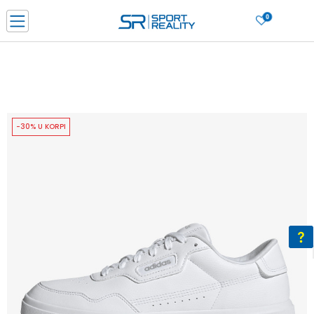
0
PORUČI ONLINE I UŠTEDI
PLAĆANJE NA RATE do 6 mjesečnih rata bez kamate
SAZNAJTE VIŠE
BESPLATNA ISPORUKA u BIH za sve kupovine u vrijednosti preko 99 KM
SAZNAJTE VIŠE
-30% U KORPI
CLICK & COLLECT Platite karticom online i preuzmite u prodavnici po vašem
izboru
SAZNAJTE VIŠE