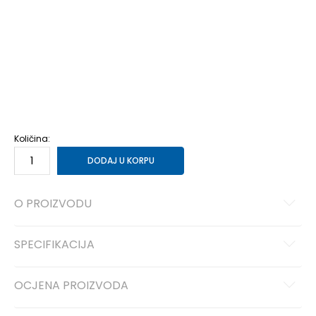
5-
38 2/3
24
6
39 1/3
24.5
6-
40
25
7
40 2/3
25.5
7-
41 1/3
26
8
42
26.5
8-
42 2/3
27
9
43 1/3
27.5
9-
44
28
10
44 2/3
28.5
10-
45 1/3
29
11
46
29.5
11-
46 2/3
30
12
47 1/3
30.5
12-
48
31
13-
49 1/3
32
Količina:
DODAJ U KORPU
O PROIZVODU
SPECIFIKACIJA
OCJENA PROIZVODA