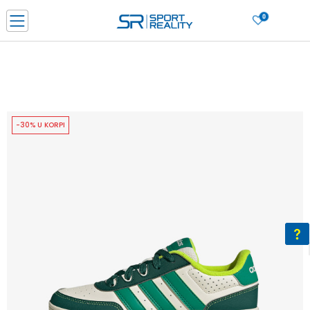
0
PORUČI ONLINE I UŠTEDI
PLAĆANJE NA RATE do 6 mjesečnih rata bez kamate
SAZNAJTE VIŠE
BESPLATNA ISPORUKA u BIH za sve kupovine u vrijednosti preko 99 KM
SAZNAJTE VIŠE
-30% U KORPI
CLICK & COLLECT Platite karticom online i preuzmite u prodavnici po vašem
izboru
SAZNAJTE VIŠE