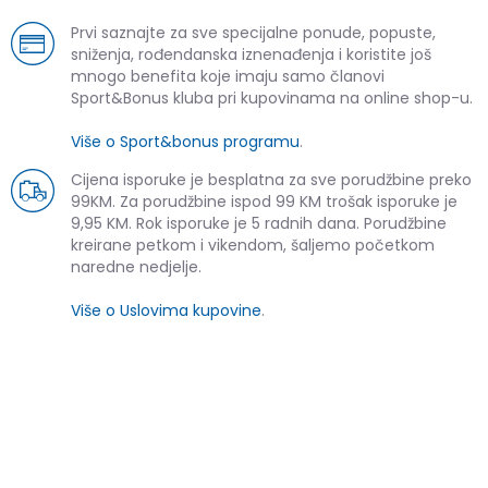
Prvi saznajte za sve specijalne ponude, popuste,
sniženja, rođendanska iznenađenja i koristite još
mnogo benefita koje imaju samo članovi
Sport&Bonus kluba pri kupovinama na online shop-u.
Više o Sport&bonus programu
.
Cijena isporuke je besplatna za sve porudžbine preko
99KM. Za porudžbine ispod 99 KM trošak isporuke je
9,95 KM. Rok isporuke je 5 radnih dana. Porudžbine
kreirane petkom i vikendom, šaljemo početkom
naredne nedjelje.
Više o Uslovima kupovine
.
SLIČNI PROIZVODI