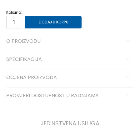
5
38
24
5-
38 2/3
24.5
6
39 1/3
25
6-
40
25.5
Količina:
DODAJ U KORPU
O PROIZVODU
SPECIFIKACIJA
OCJENA PROIZVODA
PROVJERI DOSTUPNOST U RADNJAMA
JEDINSTVENA USLUGA