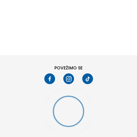
DODAJ U KORPU
8
8.5
10
10.5
12
12.5
POVEŽIMO SE
15