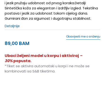
i jezik pružaju udobnost od prvog koraka.Detalji:
Sintetička koža za elegantan i izdržljiv izgled. Tekstilna
postava i jezik za udobnost tokom cijelog dana.
Gumirani đon za sigurnost i dugotrajnu stabilnost.
Detaljnije
Obavijesti me o sniženju
89,00
BAM
Ubaci željeni model u korpu i aktiviraj
–
30%
popusta.
*Tiket se aktivira automatski u korpi i ne može se
kombinovati sa S&B tiketima.
3
35.5
22
3-
36
22.5
4
36 2/3
23
4-
37 1/3
23.5