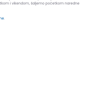
etkom i vikendom, šaljemo početkom naredne
ine
.