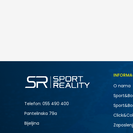
Nike W AIR MAX FIRE
259,00
BAM
Veličina
INFORMA
5
O nama
7
NOVO
Sport&Bo
9
Telefon:
055 490 400
Sport&Bo
Pantelinska 79a
Click&Col
Bijeljina
Zaposlen