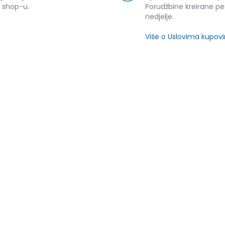
 shop-u.
Porudžbine kreirane p
nedjelje.
Više o Uslovima kupov
SLIČNI PROIZVODI