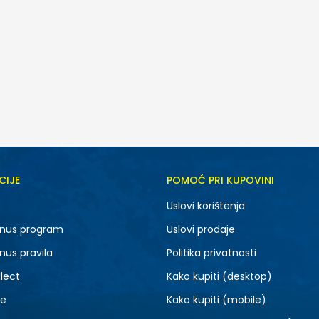
CIJE
POMOĆ PRI KUPOVINI
5.5
6
Uslovi korištenja
7.5
8
nus program
Uslovi prodaje
9.5
10
nus pravila
Politika privatnosti
lect
Kako kupiti (desktop)
je
Kako kupiti (mobile)