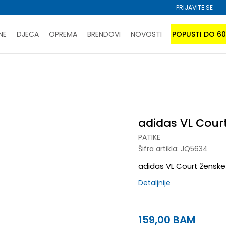
PRIJAVITE SE
NE
DJECA
OPREMA
BRENDOVI
NOVOSTI
POPUSTI DO 6
PORUČI ONLINE I UŠTEDI
ĆANJE NA RATE do 6 mjesečnih rata bez kamate
SAZNAJTE 
t
SPORUKA u BIH za sve kupovine u vrijednosti preko 99 KM
atite karticom online i preuzmite u prodavnici po vašem 
adidas VL Cour
PATIKE
Šifra artikla:
JQ5634
adidas VL Court ženske 
Detaljnije
159,00
BAM