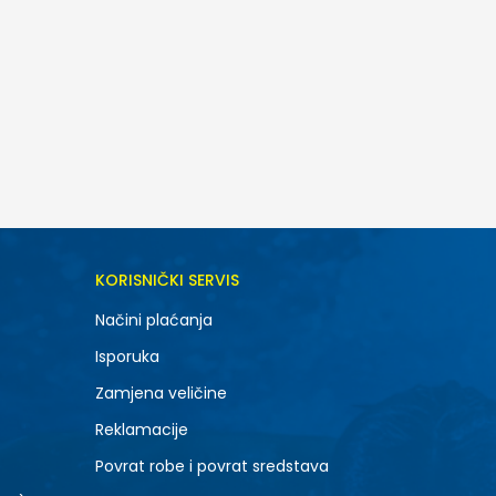
DODAJ U KORPU
KORISNIČKI SERVIS
6.5
Načini plaćanja
8.5
Isporuka
10.5
Zamjena veličine
Reklamacije
Povrat robe i povrat sredstava