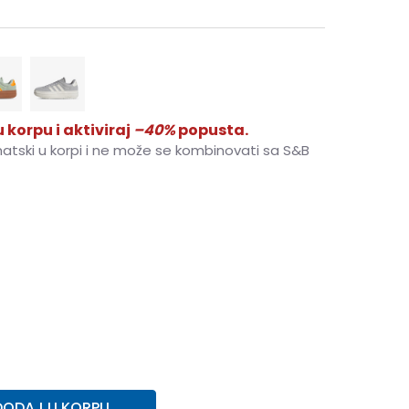
 korpu i aktiviraj
–40%
popusta.
matski u korpi i ne može se kombinovati sa S&B
4-
37 1/3
23
5
38
23.5
5-
38 2/3
24
7
40 2/3
25.5
7-
41 1/3
26
8
42
26.5
DODAJ U KORPU