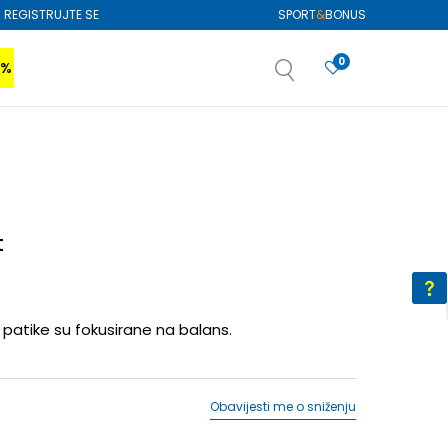
REGISTRUJTE SE
SPORT
&
BONUS
0
0%
VIŠE
SAZNAJTE VIŠE
izboru
SAZNAJTE VIŠE
t
patike su fokusirane na balans.
Obavijesti me o sniženju