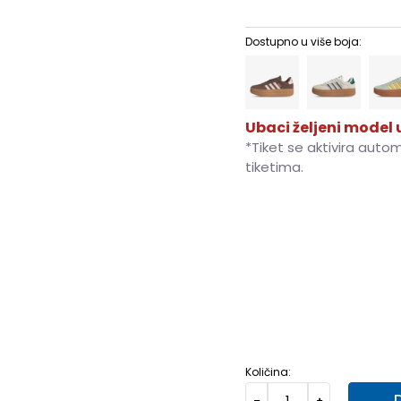
Dostupno u više boja:
Ubaci željeni model u
*Tiket se aktivira auto
tiketima.
3-
36
22
4
36 2/3
22.5
6
39 1/3
24.5
6-
40
25
8-
42 2/3
27
9-
44
28
Količina: