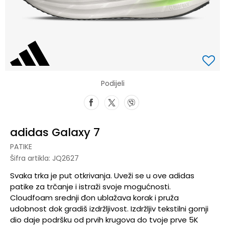
Podijeli
adidas Galaxy 7
PATIKE
Šifra artikla:
JQ2627
Svaka trka je put otkrivanja. Uveži se u ove adidas
patike za trčanje i istraži svoje mogućnosti.
Cloudfoam srednji đon ublažava korak i pruža
udobnost dok gradiš izdržljivost. Izdržljiv tekstilni gornji
dio daje podršku od prvih krugova do tvoje prve 5K