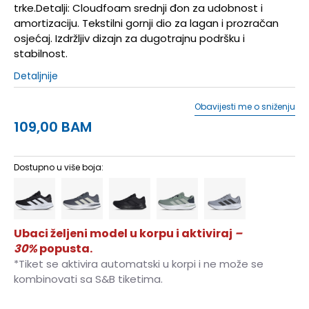
trke.Detalji: Cloudfoam srednji đon za udobnost i
amortizaciju. Tekstilni gornji dio za lagan i prozračan
osjećaj. Izdržljiv dizajn za dugotrajnu podršku i
stabilnost.
Detaljnije
Obavijesti me o sniženju
109,00
BAM
Dostupno u više boja:
Ubaci željeni model u korpu i aktiviraj
–
30%
popusta.
*Tiket se aktivira automatski u korpi i ne može se
kombinovati sa S&B tiketima.