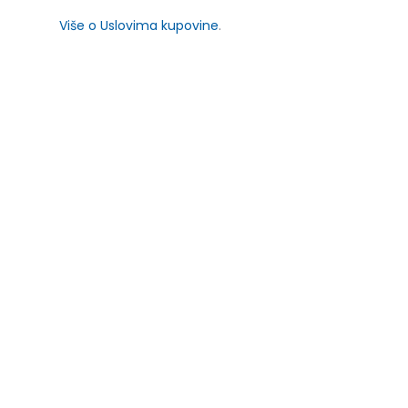
Više o Uslovima kupovine
.
SLIČNI PROIZVODI