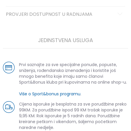
PROVJERI DOSTUPNOST U RADNJAMA
JEDINSTVENA USLUGA
Prvi saznajte za sve specijalne ponude, popuste,
sniženja, rođendanska iznenađenja i koristite još
mnogo benefita koje imaju samo članovi
Sport&Bonus kluba pri kupovinama na online shop-u.
Više o Sport&bonus programu
.
Cijena isporuke je besplatna za sve porudžbine preko
99KM. Za porudžbine ispod 99 KM trošak isporuke je
9,95 KM. Rok isporuke je 5 radnih dana. Porudžbine
kreirane petkom i vikendom, šaljemo početkom
naredne nedjelje.