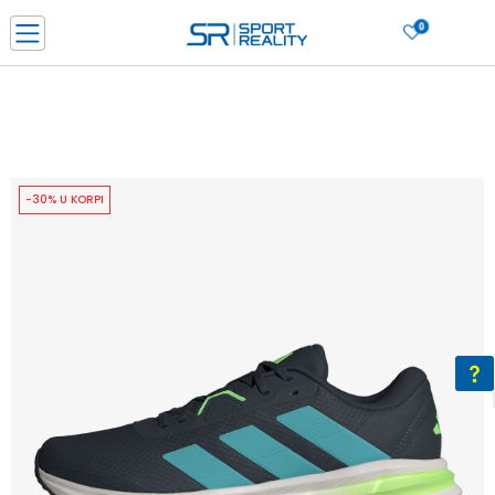
0
PORUČI ONLINE I UŠTEDI
PLAĆANJE NA RATE do 6 mjesečnih rata bez kamate
SAZNAJTE VIŠE
BESPLATNA ISPORUKA u BIH za sve kupovine u vrijednosti preko 99 KM
SAZNAJTE VIŠE
-30% U KORPI
CLICK & COLLECT Platite karticom online i preuzmite u prodavnici po vašem
izboru
SAZNAJTE VIŠE