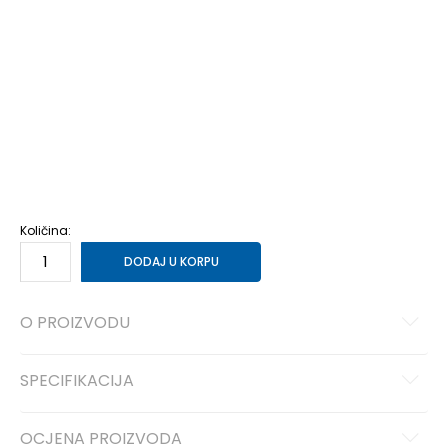
6
39 1/3
24.5
6-
40
25
7
40 2/3
25.5
7-
41 1/3
26
8
42
26.5
8-
42 2/3
27
9
43 1/3
27.5
9-
44
28
10
44 2/3
28.5
10-
45 1/3
29
11
46
29.5
11-
46 2/3
30
12
47 1/3
30.5
12-
48
31
13-
49 1/3
32
Količina:
DODAJ U KORPU
O PROIZVODU
SPECIFIKACIJA
OCJENA PROIZVODA