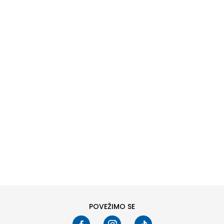
DODAJ U KORPU
6
6.5
8
8.5
10
10.5
POVEŽIMO SE