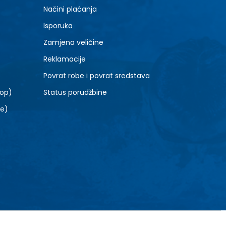
6.5
Načini plaćanja
8.5
Isporuka
10.5
Zamjena veličine
Reklamacije
Povrat robe i povrat sredstava
top)
Status porudžbine
le)