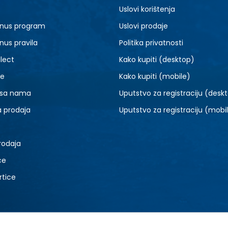
5.5
6
Uslovi korištenja
7.5
8
nus program
Uslovi prodaje
9.5
10
nus pravila
Politika privatnosti
lect
Kako kupiti (desktop)
je
Kako kupiti (mobile)
 sa nama
Uputstvo za registraciju (desk
a prodaja
Uputstvo za registraciju (mobi
rodaja
ce
rtice