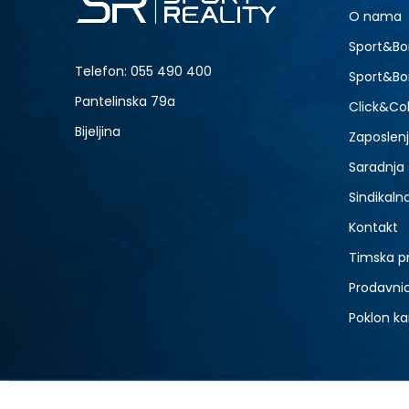
5
O nama
7
NOVO
Sport&Bo
9
Telefon:
055 490 400
Sport&Bo
Pantelinska 79a
Click&Col
Bijeljina
Zaposlen
Saradnja
Sindikaln
Kontakt
Timska p
Prodavni
Poklon ka