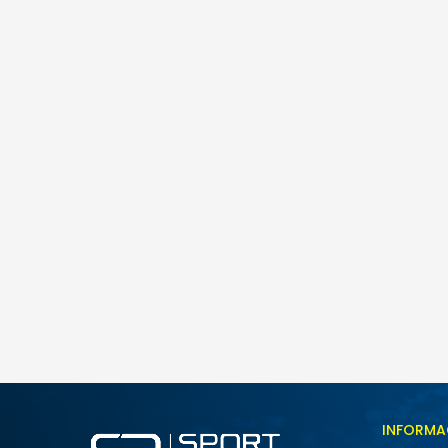
Nike W AIR MAX FIRE
259,00
BAM
Veličina
INFORMA