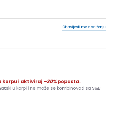
Obavijesti me o sniženju
 korpu i aktiviraj
–30%
popusta.
matski u korpi i ne može se kombinovati sa S&B
4-
37 1/3
23
5
38
23.5
5-
38 2/3
24