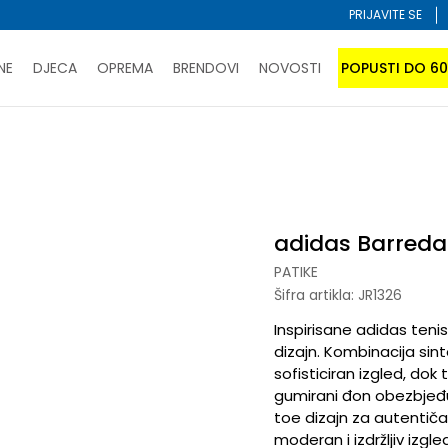
PRIJAVITE SE
NE
DJECA
OPREMA
BRENDOVI
NOVOSTI
POPUSTI DO 6
PORUČI ONLINE I UŠTEDI
ĆANJE NA RATE do 6 mjesečnih rata bez kamate
SAZNAJTE 
a
SPORUKA u BIH za sve kupovine u vrijednosti preko 99 KM
atite karticom online i preuzmite u prodavnici po vašem 
adidas Barreda
PATIKE
Šifra artikla:
JR1326
Inspirisane adidas teni
dizajn. Kombinacija sin
sofisticiran izgled, dok
gumirani đon obezbjeđuj
toe dizajn za autentičan
moderan i izdržljiv izgl