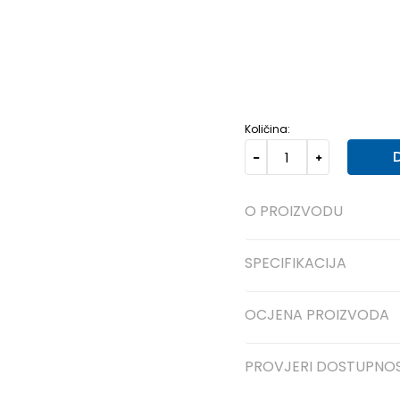
6
39 1/3
24.5
6-
40
25
8-
42 2/3
27
9
43 1/3
11
46
29.5
11-
46 2/3
3
Količina:
O PROIZVODU
SPECIFIKACIJA
OCJENA PROIZVODA
PROVJERI DOSTUPNO