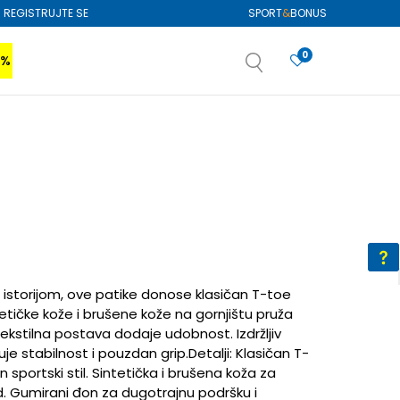
REGISTRUJTE SE
SPORT
&
BONUS
0
0%
VIŠE
SAZNAJTE VIŠE
izboru
SAZNAJTE VIŠE
s istorijom, ove patike donose klasičan T-toe
tetičke kože i brušene kože na gornjištu pruža
 tekstilna postava dodaje udobnost. Izdržljiv
e stabilnost i pouzdan grip.Detalji: Klasičan T-
 sportski stil. Sintetička i brušena koža za
ed. Gumirani đon za dugotrajnu podršku i