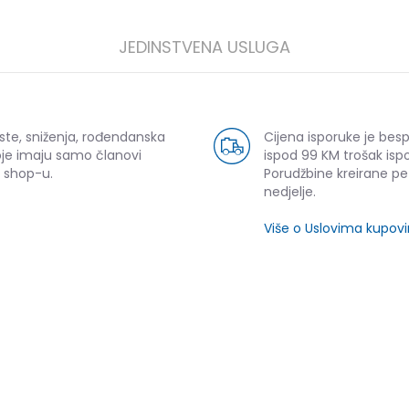
JEDINSTVENA USLUGA
ste, sniženja, rođendanska
Cijena isporuke je bes
oje imaju samo članovi
ispod 99 KM trošak ispo
 shop-u.
Porudžbine kreirane p
nedjelje.
Više o Uslovima kupov
SLIČNI PROIZVODI