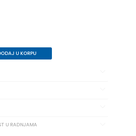
7
40 2/3
25.5
7-
41 1/3
26
8
42
26.5
27.5
9-
44
28
10
44 2/3
28.5
10-
45 1/3
29
0
12
47 1/3
30.5
12-
48
31
13-
49 1/3
32
DODAJ U KORPU
ST U RADNJAMA