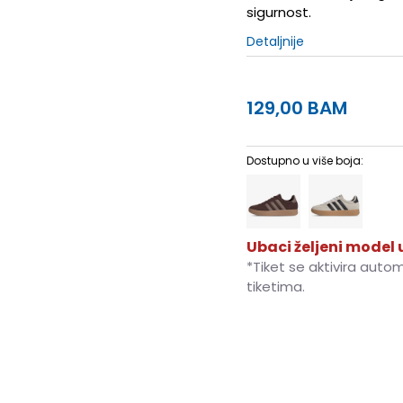
sigurnost.
Detaljnije
129,00
BAM
Dostupno u više boja:
Ubaci željeni model u
*Tiket se aktivira auto
tiketima.
3-
36
22
4
36 2/3
22.5