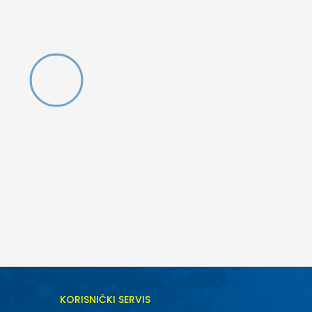
DODAJ U KORPU
KORISNIČKI SERVIS