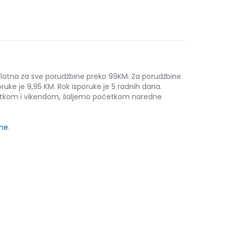
platna za sve porudžbine preko 99KM. Za porudžbine
ruke je 9,95 KM. Rok isporuke je 5 radnih dana.
etkom i vikendom, šaljemo početkom naredne
ine
.