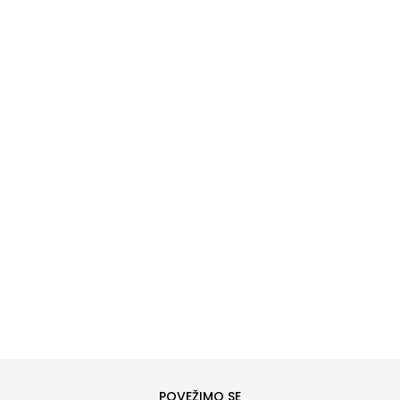
DODAJ U KORPU
6
6.5
8
8.5
10
10.5
POVEŽIMO SE