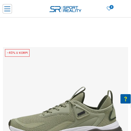
0
PORUČI ONLINE I UŠTEDI
PLAĆANJE NA RATE do 6 mjesečnih rata bez kamate
SAZNAJTE VIŠE
BESPLATNA ISPORUKA u BIH za sve kupovine u vrijednosti preko 99 KM
SAZNAJTE VIŠE
-40% U KORPI
CLICK & COLLECT Platite karticom online i preuzmite u prodavnici po vašem
izboru
SAZNAJTE VIŠE