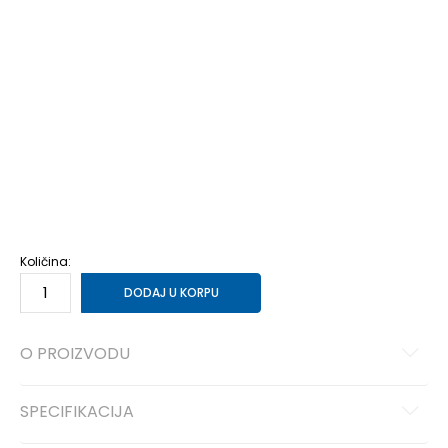
35.5
35.5
22
36
36
22.5
37
37
23
37.5
37.5
23.5
38
38
24
38.5
38.5
24.5
39
39
25
40
40
25.5
40.5
40.5
26
41
41
26.5
42
42
27
42.5
42.5
27.5
43
43
28
44
44
28.5
44.5
44.5
29
45
45
29.5
46
46
30
47
47
31
48.5
48.5
Količina:
DODAJ U KORPU
O PROIZVODU
SPECIFIKACIJA