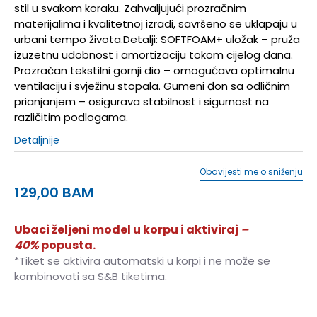
stil u svakom koraku. Zahvaljujući prozračnim
materijalima i kvalitetnoj izradi, savršeno se uklapaju u
urbani tempo života.Detalji: SOFTFOAM+ uložak – pruža
izuzetnu udobnost i amortizaciju tokom cijelog dana.
Prozračan tekstilni gornji dio – omogućava optimalnu
ventilaciju i svježinu stopala. Gumeni đon sa odličnim
prianjanjem – osigurava stabilnost i sigurnost na
različitim podlogama.
Detaljnije
Obavijesti me o sniženju
129,00
BAM
Ubaci željeni model u korpu i aktiviraj
–
40%
popusta.
*Tiket se aktivira automatski u korpi i ne može se
kombinovati sa S&B tiketima.