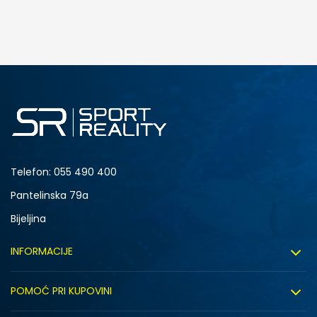
DODAJ U KORPU
4.5Y
5Y
6.5Y
7Y
NB
Telefon:
055 490 400
Pantelinska 79a
Bijeljina
INFORMACIJE
DODAJ U KORPU
8
8.5
O nama
POMOĆ PRI KUPOVINI
10
10.5
Sport&Bonus program