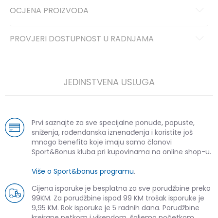
OCJENA PROIZVODA
PROVJERI DOSTUPNOST U RADNJAMA
JEDINSTVENA USLUGA
Prvi saznajte za sve specijalne ponude, popuste,
sniženja, rođendanska iznenađenja i koristite još
mnogo benefita koje imaju samo članovi
Sport&Bonus kluba pri kupovinama na online shop-u.
Više o Sport&bonus programu
.
Cijena isporuke je besplatna za sve porudžbine preko
99KM. Za porudžbine ispod 99 KM trošak isporuke je
9,95 KM. Rok isporuke je 5 radnih dana. Porudžbine
kreirane petkom i vikendom, šaljemo početkom