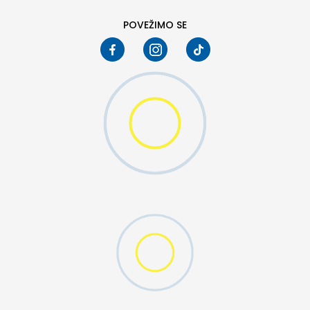
10
10.5
POVEŽIMO SE
W 2 (GS)