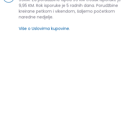
9,95 KM. Rok isporuke je 5 radnih dana. Porudžbine
kreirane petkom i vikendom, šaljemo početkom
naredne nedjelje.
Više o Uslovima kupovine
.
SLIČNI PROIZVODI