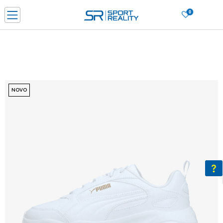
0
PORUČI ONLINE I UŠTEDI
PLAĆANJE NA RATE do 6 mjesečnih rata bez kamate
SAZNAJTE VIŠE
BESPLATNA ISPORUKA u BIH za sve kupovine u vrijednosti preko 99 KM
SAZNAJTE VIŠE
NOVO
CLICK & COLLECT Platite karticom online i preuzmite u prodavnici po vašem
izboru
SAZNAJTE VIŠE