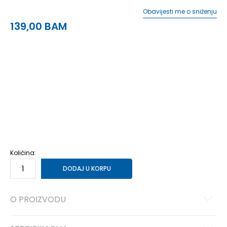
Obavijesti me o sniženju
139,00
BAM
35.5
35.5
22
36
36
22.5
37
37
23
37.5
37.5
23.5
38
38
24
38.5
38.5
24.5
39
39
25
40
40
25.5
40.5
40.5
26
41
41
26.5
42
42
27
42.5
42.5
27.5
Količina:
DODAJ U KORPU
O PROIZVODU