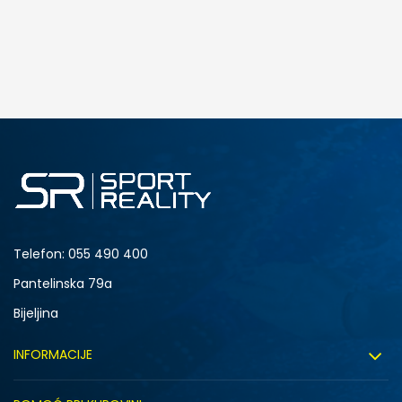
DODAJ U KORPU
4.5Y
5Y
6.5Y
7Y
Telefon:
055 490 400
Pantelinska 79a
Bijeljina
INFORMACIJE
O nama