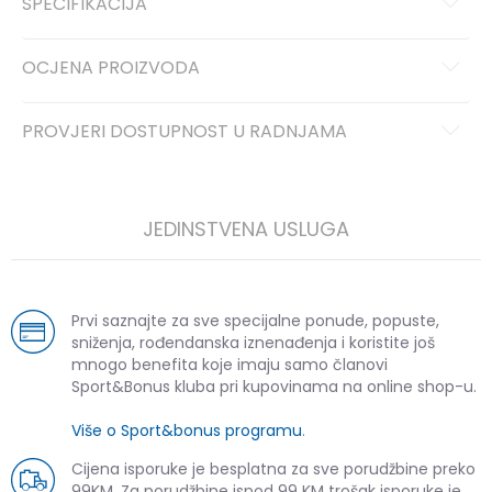
SPECIFIKACIJA
OCJENA PROIZVODA
PROVJERI DOSTUPNOST U RADNJAMA
JEDINSTVENA USLUGA
Prvi saznajte za sve specijalne ponude, popuste,
sniženja, rođendanska iznenađenja i koristite još
mnogo benefita koje imaju samo članovi
Sport&Bonus kluba pri kupovinama na online shop-u.
Više o Sport&bonus programu
.
Cijena isporuke je besplatna za sve porudžbine preko
99KM. Za porudžbine ispod 99 KM trošak isporuke je