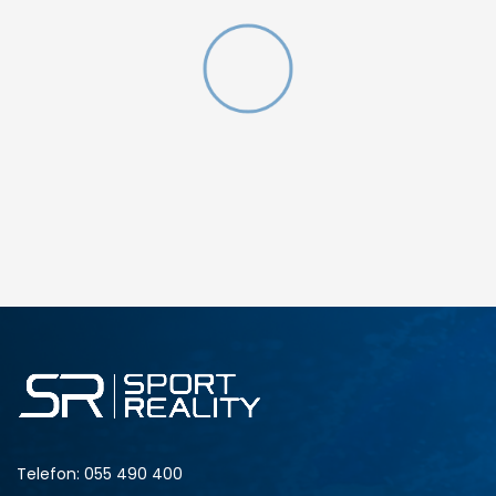
W 2 (GS)
DODAJ U KORPU
4.5Y
5Y
6.5Y
7Y
Telefon:
055 490 400