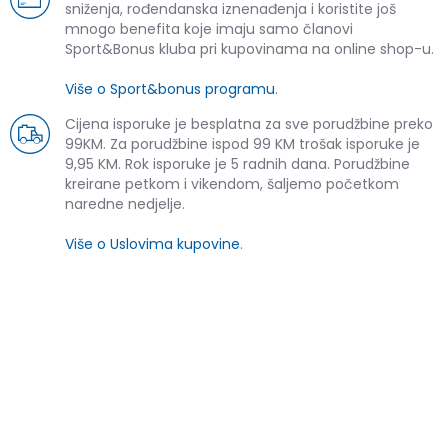
sniženja, rođendanska iznenađenja i koristite još
mnogo benefita koje imaju samo članovi
Sport&Bonus kluba pri kupovinama na online shop-u.
Više o Sport&bonus programu
.
Cijena isporuke je besplatna za sve porudžbine preko
99KM. Za porudžbine ispod 99 KM trošak isporuke je
9,95 KM. Rok isporuke je 5 radnih dana. Porudžbine
kreirane petkom i vikendom, šaljemo početkom
naredne nedjelje.
Više o Uslovima kupovine
.
SLIČNI PROIZVODI