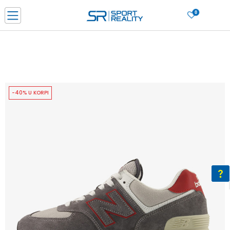
0
PORUČI ONLINE I UŠTEDI
PLAĆANJE NA RATE do 6 mjesečnih rata bez kamate
SAZNAJTE VIŠE
BESPLATNA ISPORUKA u BIH za sve kupovine u vrijednosti preko 99 KM
SAZNAJTE VIŠE
-40% U KORPI
CLICK & COLLECT Platite karticom online i preuzmite u prodavnici po vašem
izboru
SAZNAJTE VIŠE