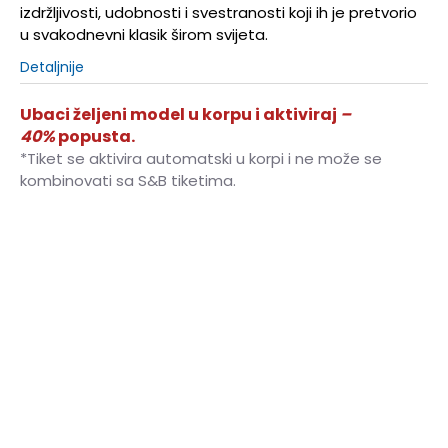
izdržljivosti, udobnosti i svestranosti koji ih je pretvorio
u svakodnevni klasik širom svijeta.
Detaljnije
Ubaci željeni model u korpu i aktiviraj
–
40%
popusta.
*Tiket se aktivira automatski u korpi i ne može se
kombinovati sa S&B tiketima.
7
40
25
7.5
40.5
25.5
8
41.5
26
8.5
42
26.5
9
42.5
27
9.5
43
27.5
10
44
28
10.5
44.5
28.5
11
45
29
11.5
45.5
29.5
12
46.5
30
13
47.5
31
14
49
32