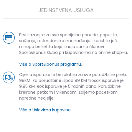
JEDINSTVENA USLUGA
Prvi saznajte za sve specijalne ponude, popuste,
sniženja, rođendanska iznenađenja i koristite još
mnogo benefita koje imaju samo članovi
Sport&Bonus kluba pri kupovinama na online shop-u.
Više o Sport&bonus programu
.
Cijena isporuke je besplatna za sve porudžbine preko
99KM. Za porudžbine ispod 99 KM trošak isporuke je
9,95 KM. Rok isporuke je 5 radnih dana. Porudžbine
kreirane petkom i vikendom, šaljemo početkom
naredne nedjelje.
Više o Uslovima kupovine
.
SLIČNI PROIZVODI