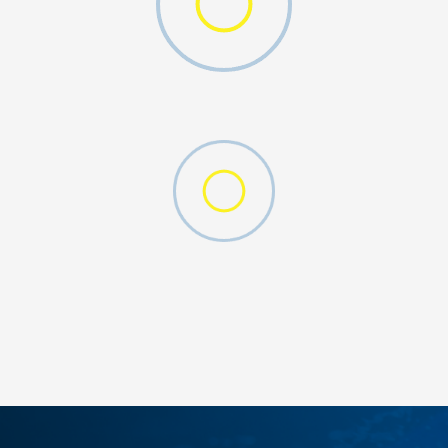
DODAJ U KORPU
5K
5-K