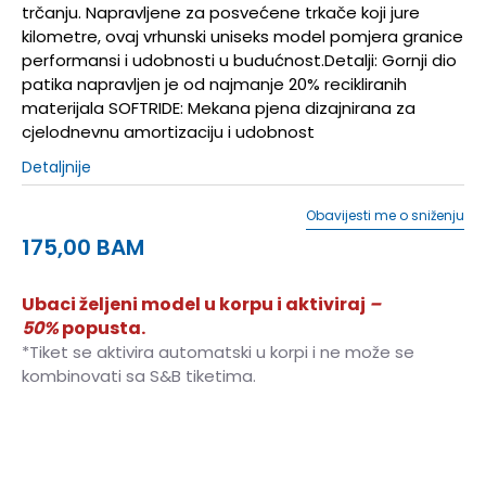
trčanju. Napravljene za posvećene trkače koji jure
kilometre, ovaj vrhunski uniseks model pomjera granice
performansi i udobnosti u budućnost.Detalji: Gornji dio
patika napravljen je od najmanje 20% recikliranih
materijala SOFTRIDE: Mekana pjena dizajnirana za
cjelodnevnu amortizaciju i udobnost
Detaljnije
Obavijesti me o sniženju
175,00
BAM
Ubaci željeni model u korpu i aktiviraj
–
50%
popusta.
*Tiket se aktivira automatski u korpi i ne može se
kombinovati sa S&B tiketima.