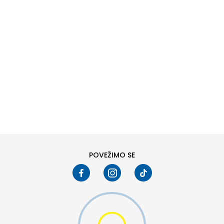
DODAJ U KORPU
11K
11-K
13K
13-K
2
2-
POVEŽIMO SE