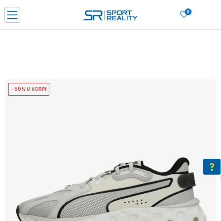
0
PORUČI ONLINE I UŠTEDI
PLAĆANJE NA RATE do 6 mjesečnih rata bez kamate
SAZNAJTE VIŠE
BESPLATNA ISPORUKA u BIH za sve kupovine u vrijednosti preko 99 KM
SAZNAJTE VIŠE
-50% U KORPI
CLICK & COLLECT Platite karticom online i preuzmite u prodavnici po vašem
izboru
SAZNAJTE VIŠE