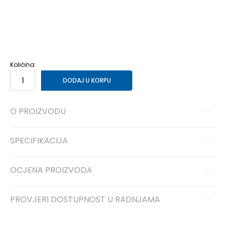
40.5
40.5
26
41
41
26.5
42
42
27
42.5
42.5
27.5
43
43
28
44
44
28.5
44.5
44.5
29
45
45
29.5
46
46
30
47
47
31
48
48
Količina:
DODAJ U KORPU
O PROIZVODU
SPECIFIKACIJA
OCJENA PROIZVODA
PROVJERI DOSTUPNOST U RADNJAMA