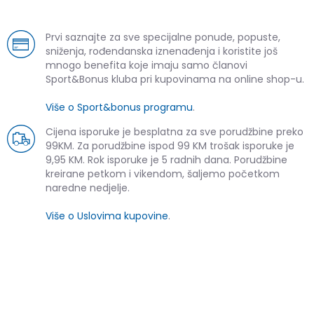
Prvi saznajte za sve specijalne ponude, popuste,
sniženja, rođendanska iznenađenja i koristite još
mnogo benefita koje imaju samo članovi
Sport&Bonus kluba pri kupovinama na online shop-u.
Više o Sport&bonus programu
.
Cijena isporuke je besplatna za sve porudžbine preko
99KM. Za porudžbine ispod 99 KM trošak isporuke je
9,95 KM. Rok isporuke je 5 radnih dana. Porudžbine
kreirane petkom i vikendom, šaljemo početkom
naredne nedjelje.
Više o Uslovima kupovine
.
SLIČNI PROIZVODI