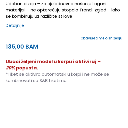
Udoban dizajn – za cjelodnevno nošenje Lagani
materijali – ne opterećuju stopalo Trendi izgled – lako
se kombinuju uz različite stilove
Detaljnije
Obavijesti me o sniženju
135,00
BAM
Ubaci željeni model u korpu i aktiviraj
–
20%
popusta.
*Tiket se aktivira automatski u korpi i ne može se
kombinovati sa S&B tiketima.
36
36
23
36.5
36.5
23.5
37
37
24
37.5
37.5
24.5
38
38
25
38.5
38.5
25.5
39
39
26
39.5
39.5
26.5