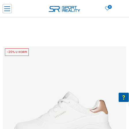
0
PORUČI ONLINE I UŠTEDI
PLAĆANJE NA RATE do 6 mjesečnih rata bez kamate
SAZNAJTE VIŠE
BESPLATNA ISPORUKA u BIH za sve kupovine u vrijednosti preko 99 KM
SAZNAJTE VIŠE
-20% U KORPI
CLICK & COLLECT Platite karticom online i preuzmite u prodavnici po vašem
izboru
SAZNAJTE VIŠE