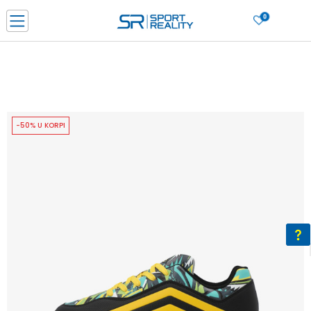
0
PORUČI ONLINE I UŠTEDI
PLAĆANJE NA RATE do 6 mjesečnih rata bez kamate
SAZNAJTE VIŠE
BESPLATNA ISPORUKA u BIH za sve kupovine u vrijednosti preko 99 KM
SAZNAJTE VIŠE
-50% U KORPI
CLICK & COLLECT Platite karticom online i preuzmite u prodavnici po vašem
izboru
SAZNAJTE VIŠE