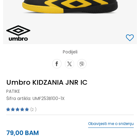
Podijeli
Umbro KIDZANIA JNR IC
PATIKE
Šifra artikla:
UMF253B100-1X
2
Obavijesti me o sniženju
79,00
BAM