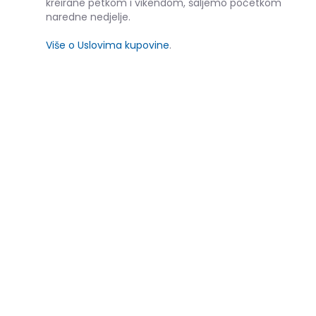
kreirane petkom i vikendom, šaljemo početkom
naredne nedjelje.
Više o Uslovima kupovine
.
SLIČNI PROIZVODI