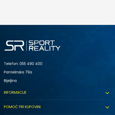
DODAJ U KORPU
2Y
2.5Y
4Y
4.5Y
6Y
Telefon:
055 490 400
Pantelinska 79a
Bijeljina
INFORMACIJE
O nama
POMOĆ PRI KUPOVINI
Sport&Bonus program