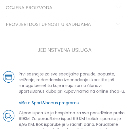
OCJENA PROIZVODA
PROVJERI DOSTUPNOST U RADNJAMA
JEDINSTVENA USLUGA
Prvi saznajte za sve specijalne ponude, popuste,
sniženja, rođendanska iznenađenja i koristite još
mnogo benefita koje imaju samo članovi
Sport&Bonus kluba pri kupovinama na online shop-u.
Više o Sport&bonus programu
.
Cijena isporuke je besplatna za sve porudžbine preko
99KM. Za porudžbine ispod 99 KM trošak isporuke je
9,95 KM. Rok isporuke je 5 radnih dana. Porudžbine