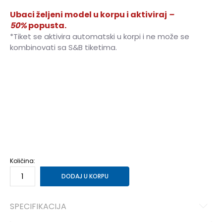
Ubaci željeni model u korpu i aktiviraj
–
50%
popusta.
*Tiket se aktivira automatski u korpi i ne može se
kombinovati sa S&B tiketima.
28
28
17
29
29
18
30
30
18.5
31
31
19
32
32
20
33
33
20.5
34
34
21.5
35
35
22
27
27
16
36
36
23
37
37
23.5
38
38
24
39
39
24.5
Količina:
DODAJ U KORPU
SPECIFIKACIJA