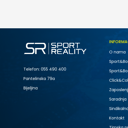
259,00
BAM
Veličina
INFORMA
5
O nama
7
NOVO
Sport&Bo
9
Telefon:
055 490 400
Sport&Bo
Pantelinska 79a
Click&Col
Bijeljina
Zaposlen
Saradnja
Sindikaln
Kontakt
Timska p