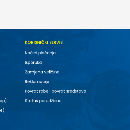
DODAJ U KORPU
KORISNIČKI SERVIS
6.5
Načini plaćanja
8.5
Isporuka
10.5
Zamjena veličine
Reklamacije
Povrat robe i povrat sredstava
top)
Status porudžbine
le)