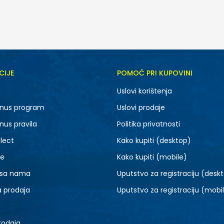
CIJE
POMOĆ PRI KUPOVINI
5.5
6
Uslovi korištenja
7.5
8
nus program
Uslovi prodaje
9.5
10
nus pravila
Politika privatnosti
lect
Kako kupiti (desktop)
je
Kako kupiti (mobile)
 sa nama
Uputstvo za registraciju (desk
a prodaja
Uputstvo za registraciju (mobi
rodaja