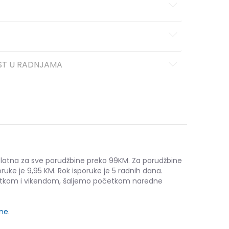
ST U RADNJAMA
platna za sve porudžbine preko 99KM. Za porudžbine
ruke je 9,95 KM. Rok isporuke je 5 radnih dana.
etkom i vikendom, šaljemo početkom naredne
ine
.