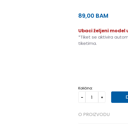
89,00
BAM
Ubaci željeni model u
*Tiket se aktivira auto
tiketima.
21
21
11
22
22
12
23
23
Količina:
O PROIZVODU