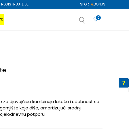
REGISTRUJTE SE
SPORT
&
BONUS
0
0%
VIŠE
SAZNAJTE VIŠE
izboru
SAZNAJTE VIŠE
te
e za djevojčice kombinuju lakoću i udobnost sa
rnjište koje diše, amortizujući srednji i
za cjelodnevnu potporu.