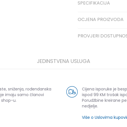
SPECIFIKACIJA
OCJENA PROIZVODA
PROVJERI DOSTUPNO
JEDINSTVENA USLUGA
ste, sniženja, rođendanska
Cijena isporuke je bes
oje imaju samo članovi
ispod 99 KM trošak ispo
 shop-u.
Porudžbine kreirane p
nedjelje.
Više o Uslovima kupov