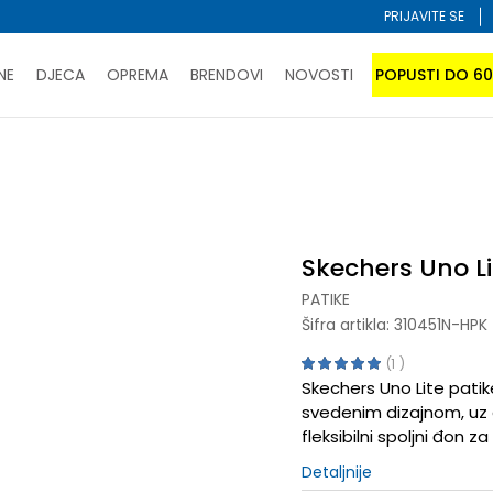
PRIJAVITE SE
NE
DJECA
OPREMA
BRENDOVI
NOVOSTI
POPUSTI DO 6
PORUČI ONLINE I UŠTEDI
ĆANJE NA RATE do 6 mjesečnih rata bez kamate
SAZNAJTE 
te
SPORUKA u BIH za sve kupovine u vrijednosti preko 99 KM
atite karticom online i preuzmite u prodavnici po vašem 
Skechers Uno Li
PATIKE
Šifra artikla:
310451N-HPK
1
Skechers Uno Lite patik
svedenim dizajnom, uz go
fleksibilni spoljni đon 
Detaljnije