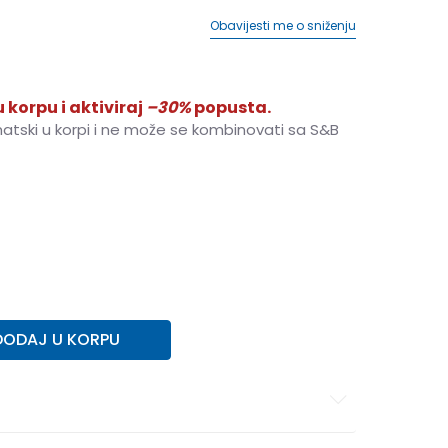
Obavijesti me o sniženju
 korpu i aktiviraj
–30%
popusta.
matski u korpi i ne može se kombinovati sa S&B
13
24
24
14
25
25
15
26
26
16
DODAJ U KORPU