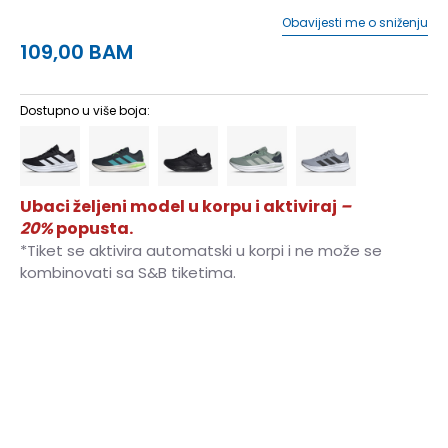
Obavijesti me o sniženju
109,00
BAM
Dostupno u više boja:
Ubaci željeni model u korpu i aktiviraj
–
20%
popusta.
*Tiket se aktivira automatski u korpi i ne može se
kombinovati sa S&B tiketima.
6
39 1/3
24.5
6-
40
25
7
40 2/3
25.5
7-
41 1/3
26
8
42
26.5
8-
42 2/3
27
9
43 1/3
27.5
9-
44
28