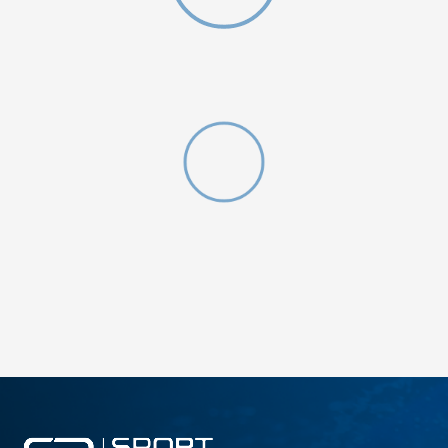
W 2 (GS)
DODAJ U KORPU
4.5Y
5Y
6.5Y
7Y