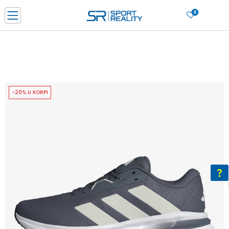
0
PORUČI ONLINE I UŠTEDI
PLAĆANJE NA RATE do 6 mjesečnih rata bez kamate
SAZNAJTE VIŠE
BESPLATNA ISPORUKA u BIH za sve kupovine u vrijednosti preko 99 KM
SAZNAJTE VIŠE
-20% U KORPI
CLICK & COLLECT Platite karticom online i preuzmite u prodavnici po vašem
izboru
SAZNAJTE VIŠE