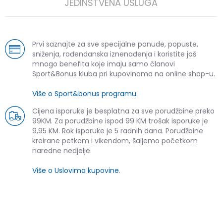
JEDINSTVENA USLUGA
Prvi saznajte za sve specijalne ponude, popuste,
sniženja, rođendanska iznenađenja i koristite još
mnogo benefita koje imaju samo članovi
Sport&Bonus kluba pri kupovinama na online shop-u.
Više o Sport&bonus programu
.
Cijena isporuke je besplatna za sve porudžbine preko
99KM. Za porudžbine ispod 99 KM trošak isporuke je
9,95 KM. Rok isporuke je 5 radnih dana. Porudžbine
kreirane petkom i vikendom, šaljemo početkom
naredne nedjelje.
Više o Uslovima kupovine
.
SLIČNI PROIZVODI