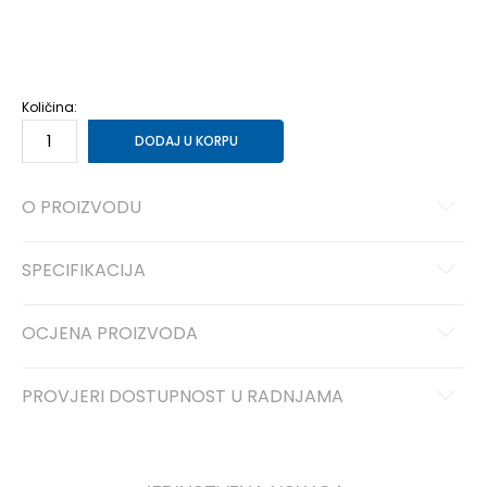
10
44 2/3
28.5
10-
45 1/3
29
11
46
29.5
11-
46 2/3
30
12
47 1/3
30.5
12-
48
31
13-
49 1/3
32
Količina:
DODAJ U KORPU
O PROIZVODU
SPECIFIKACIJA
OCJENA PROIZVODA
PROVJERI DOSTUPNOST U RADNJAMA