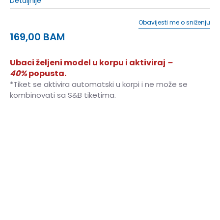
Detaljnije
Obavijesti me o sniženju
169,00
BAM
Ubaci željeni model u korpu i aktiviraj
–
40%
popusta.
*Tiket se aktivira automatski u korpi i ne može se
kombinovati sa S&B tiketima.
7.5
40.5
25.5
8
41.5
26
8.5
42
26.5
9
42.5
27
9.5
43.5
27.5
10
44
28
10.5
44.5
28.25
11
45
28.5
11.5
46
29
12
46.5
29.5
12.5
47
30
13
48
30.5
14
49
31