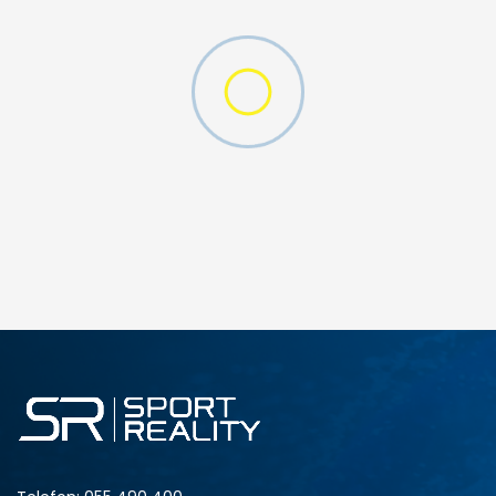
W 2 (GS)
DODAJ U KORPU
4.5Y
5Y
6.5Y
7Y