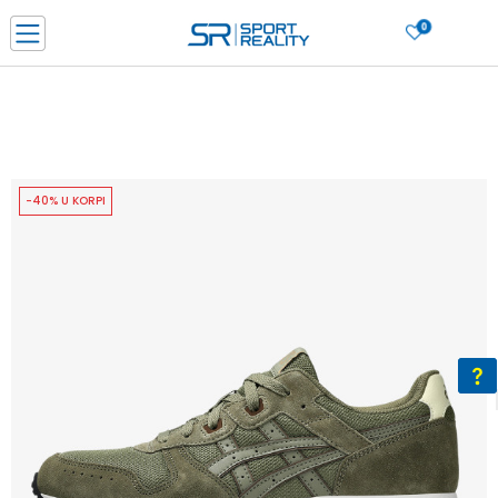
0
PORUČI ONLINE I UŠTEDI
PLAĆANJE NA RATE do 6 mjesečnih rata bez kamate
SAZNAJTE VIŠE
BESPLATNA ISPORUKA u BIH za sve kupovine u vrijednosti preko 99 KM
SAZNAJTE VIŠE
-40% U KORPI
CLICK & COLLECT Platite karticom online i preuzmite u prodavnici po vašem
izboru
SAZNAJTE VIŠE