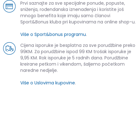
Prvi saznajte za sve specijalne ponude, popuste,
sniženja, rođendanska iznenađenja i koristite još
mnogo benefita koje imaju samo članovi
Sport&Bonus kluba pri kupovinama na online shop-u.
Više o Sport&bonus programu
.
Cijena isporuke je besplatna za sve porudžbine preko
99KM. Za porudžbine ispod 99 KM trošak isporuke je
9,95 KM. Rok isporuke je 5 radnih dana. Porudžbine
kreirane petkom i vikendom, šaljemo početkom
naredne nedjelje.
Više o Uslovima kupovine
.
SLIČNI PROIZVODI