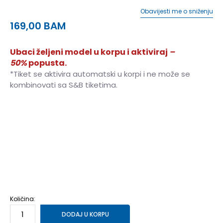
Obavijesti me o sniženju
169,00
BAM
Ubaci željeni model u korpu i aktiviraj
–
50%
popusta.
*Tiket se aktivira automatski u korpi i ne može se
kombinovati sa S&B tiketima.
5.5
36
22.75
6
37
23
6.5
37.5
23.5
7
38
24
7.5
39
24.5
8
39.5
25
8.5
40
25.5
9
40.5
25.75
9.5
41.5
26
Količina:
DODAJ U KORPU