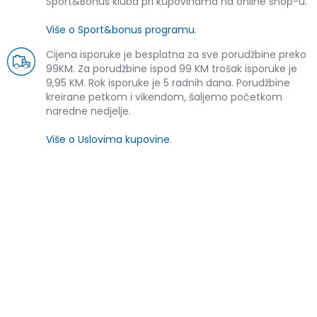
Sport&Bonus kluba pri kupovinama na online shop-u.
Više o Sport&bonus programu
.
Cijena isporuke je besplatna za sve porudžbine preko
99KM. Za porudžbine ispod 99 KM trošak isporuke je
9,95 KM. Rok isporuke je 5 radnih dana. Porudžbine
kreirane petkom i vikendom, šaljemo početkom
naredne nedjelje.
Više o Uslovima kupovine
.
SLIČNI PROIZVODI