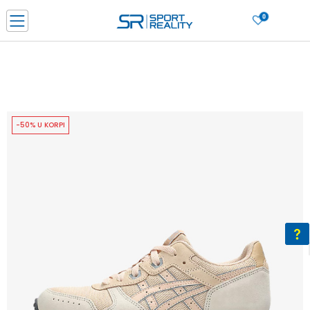
0
PORUČI ONLINE I UŠTEDI
PLAĆANJE NA RATE do 6 mjesečnih rata bez kamate
SAZNAJTE VIŠE
BESPLATNA ISPORUKA u BIH za sve kupovine u vrijednosti preko 99 KM
SAZNAJTE VIŠE
-50% U KORPI
CLICK & COLLECT Platite karticom online i preuzmite u prodavnici po vašem
izboru
SAZNAJTE VIŠE