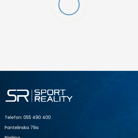
W 2 (GS)
DODAJ U KORPU
4.5Y
5Y
6.5Y
7Y
Telefon:
055 490 400
Pantelinska 79a
Bijeljina