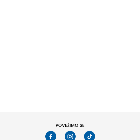
DODAJ U KORPU
6
6.5
8
8.5
10
10.5
POVEŽIMO SE