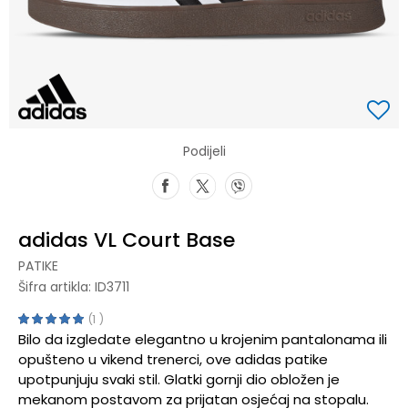
Podijeli
adidas VL Court Base
PATIKE
Šifra artikla:
ID3711
1
Bilo da izgledate elegantno u krojenim pantalonama ili
opušteno u vikend trenerci, ove adidas patike
upotpunjuju svaki stil. Glatki gornji dio obložen je
mekanom postavom za prijatan osjećaj na stopalu.