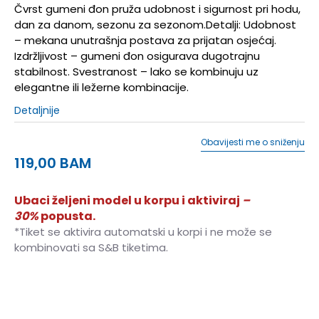
Čvrst gumeni đon pruža udobnost i sigurnost pri hodu,
dan za danom, sezonu za sezonom.Detalji: Udobnost
– mekana unutrašnja postava za prijatan osjećaj.
Izdržljivost – gumeni đon osigurava dugotrajnu
stabilnost. Svestranost – lako se kombinuju uz
elegantne ili ležerne kombinacije.
Detaljnije
Obavijesti me o sniženju
119,00
BAM
Ubaci željeni model u korpu i aktiviraj
–
30%
popusta.
*Tiket se aktivira automatski u korpi i ne može se
kombinovati sa S&B tiketima.