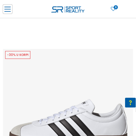
0
PORUČI ONLINE I UŠTEDI
PLAĆANJE NA RATE do 6 mjesečnih rata bez kamate
SAZNAJTE VIŠE
BESPLATNA ISPORUKA u BIH za sve kupovine u vrijednosti preko 99 KM
SAZNAJTE VIŠE
-30% U KORPI
CLICK & COLLECT Platite karticom online i preuzmite u prodavnici po vašem
izboru
SAZNAJTE VIŠE