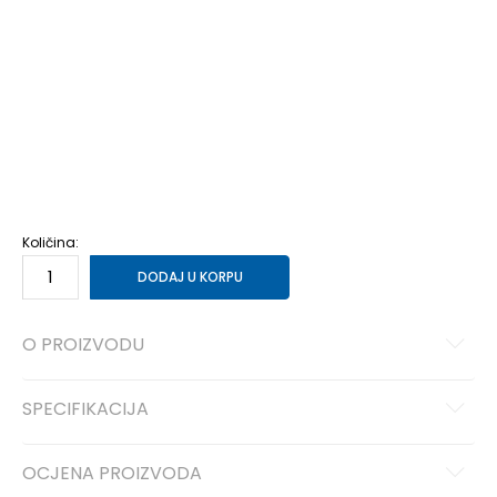
3-
36
22
4
36 2/3
22.5
4-
37 1/3
23
5
38
23.5
5-
38 2/3
24
6
39 1/3
24.5
6-
40
25
7
40 2/3
25.5
7-
41 1/3
26
8
42
26.5
8-
42 2/3
27
9
43 1/3
27.5
9-
44
28
10
44 2/3
28.5
10-
45 1/3
29
11
46
29.5
11-
46 2/3
30
12
47 1/3
30.5
12-
48
31
13-
49 1/3
32
Količina:
DODAJ U KORPU
O PROIZVODU
SPECIFIKACIJA
OCJENA PROIZVODA