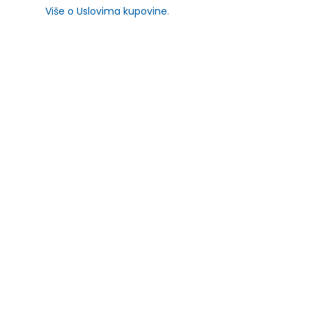
Više o Uslovima kupovine
.
SLIČNI PROIZVODI