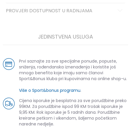
PROVJERI DOSTUPNOST U RADNJAMA
JEDINSTVENA USLUGA
Prvi saznajte za sve specijalne ponude, popuste,
sniženja, rođendanska iznenađenja i koristite još
mnogo benefita koje imaju samo članovi
Sport&Bonus kluba pri kupovinama na online shop-u.
Više o Sport&bonus programu
.
Cijena isporuke je besplatna za sve porudžbine preko
99KM. Za porudžbine ispod 99 KM trošak isporuke je
9,95 KM. Rok isporuke je 5 radnih dana. Porudžbine
kreirane petkom i vikendom, šaljemo početkom
naredne nedjelje.