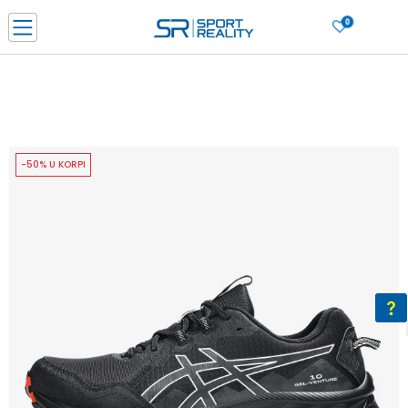
0
PORUČI ONLINE I UŠTEDI
PLAĆANJE NA RATE do 6 mjesečnih rata bez kamate
SAZNAJTE VIŠE
BESPLATNA ISPORUKA u BIH za sve kupovine u vrijednosti preko 99 KM
SAZNAJTE VIŠE
-50% U KORPI
CLICK & COLLECT Platite karticom online i preuzmite u prodavnici po vašem
izboru
SAZNAJTE VIŠE