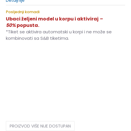
Detaljnije
Posljednji komadi
Ubaci željeni model u korpu i aktiviraj
–
50%
popusta.
*Tiket se aktivira automatski u korpi i ne može se
kombinovati sa S&B tiketima.
7.5
40.5
25.5
8
41.5
26
8.5
42
26.5
9
42.5
27
9.5
43.5
27.5
10
44
28
10.5
44.5
28.25
11
45
28.5
11.5
46
29
12
46.5
29.5
12.5
47
30
13
48
30.5
14
49
31
PROIZVOD VIŠE NIJE DOSTUPAN