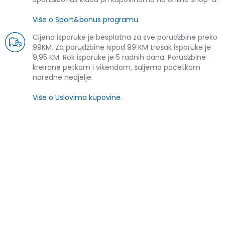
Više o Sport&bonus programu
.
Cijena isporuke je besplatna za sve porudžbine preko
99KM. Za porudžbine ispod 99 KM trošak isporuke je
9,95 KM. Rok isporuke je 5 radnih dana. Porudžbine
kreirane petkom i vikendom, šaljemo početkom
naredne nedjelje.
Više o Uslovima kupovine
.
SLIČNI PROIZVODI