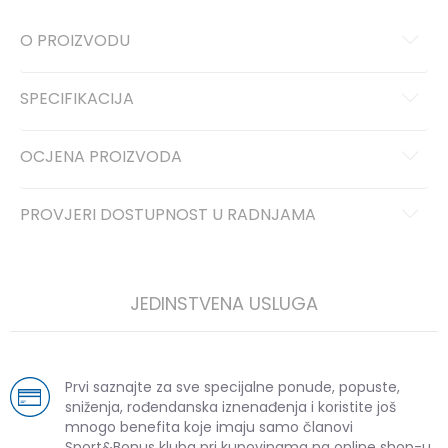
O PROIZVODU
SPECIFIKACIJA
OCJENA PROIZVODA
PROVJERI DOSTUPNOST U RADNJAMA
JEDINSTVENA USLUGA
Prvi saznajte za sve specijalne ponude, popuste,
sniženja, rođendanska iznenađenja i koristite još
mnogo benefita koje imaju samo članovi
Sport&Bonus kluba pri kupovinama na online shop-u.