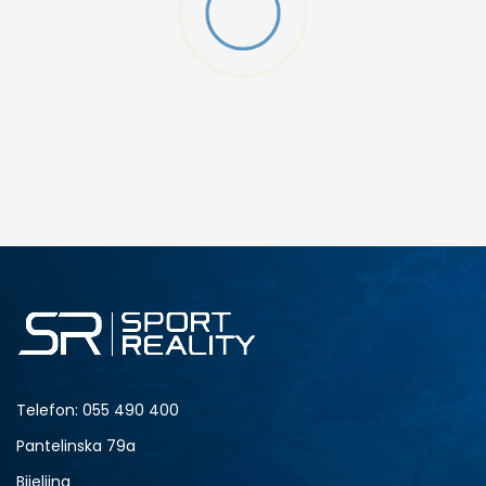
W 2 (GS)
DODAJ U KORPU
4.5Y
5Y
6.5Y
7Y
Telefon:
055 490 400
Pantelinska 79a
Bijeljina