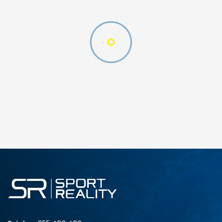
W 2 (GS)
DODAJ U KORPU
4.5Y
5Y
6.5Y
7Y