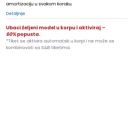
amortizaciju u svakom koraku.
Detaljnije
Ubaci željeni model u korpu i aktiviraj
–
60%
popusta.
*Tiket se aktivira automatski u korpi i ne može se
kombinovati sa S&B tiketima.
35.5
35.5
22
36
36
22.5
37
37
23
37.5
37.5
23.5
38
38
24
38.5
38.5
24.5
39
39
25
40
40
25.5
40.5
40.5
26
41
41
26.5
42
42
27
42.5
42.5
27.5
43
43
28
44
44
28.5
44.5
44.5
29
45
45
29.5
46
46
30
47
47
31
48
48
31.5