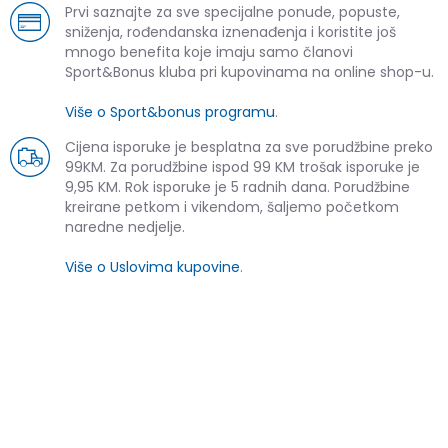
Prvi saznajte za sve specijalne ponude, popuste,
sniženja, rođendanska iznenađenja i koristite još
mnogo benefita koje imaju samo članovi
Sport&Bonus kluba pri kupovinama na online shop-u.
Više o Sport&bonus programu
.
Cijena isporuke je besplatna za sve porudžbine preko
99KM. Za porudžbine ispod 99 KM trošak isporuke je
9,95 KM. Rok isporuke je 5 radnih dana. Porudžbine
kreirane petkom i vikendom, šaljemo početkom
naredne nedjelje.
Više o Uslovima kupovine
.
SLIČNI PROIZVODI