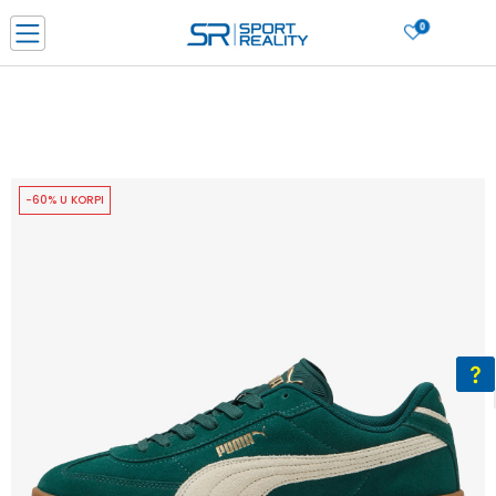
0
PORUČI ONLINE I UŠTEDI
PLAĆANJE NA RATE do 6 mjesečnih rata bez kamate
SAZNAJTE VIŠE
BESPLATNA ISPORUKA u BIH za sve kupovine u vrijednosti preko 99 KM
SAZNAJTE VIŠE
-60% U KORPI
CLICK & COLLECT Platite karticom online i preuzmite u prodavnici po vašem
izboru
SAZNAJTE VIŠE