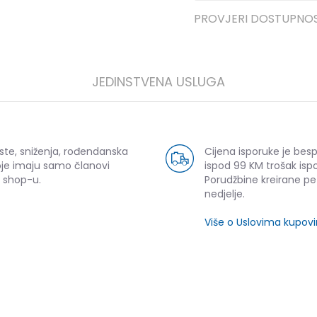
PROVJERI DOSTUPNO
JEDINSTVENA USLUGA
ste, sniženja, rođendanska
Cijena isporuke je bes
oje imaju samo članovi
ispod 99 KM trošak ispo
 shop-u.
Porudžbine kreirane p
nedjelje.
Više o Uslovima kupov
SLIČNI PROIZVODI