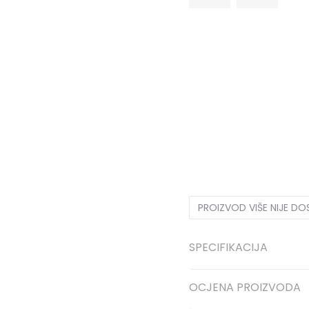
3-
36
22
4
36 2/3
22.5
6
39 1/3
24.5
6-
40
25
8-
42 2/3
27
9
43 1/3
11
46
29.5
11-
46 2/3
3
PROIZVOD VIŠE NIJE D
SPECIFIKACIJA
OCJENA PROIZVODA