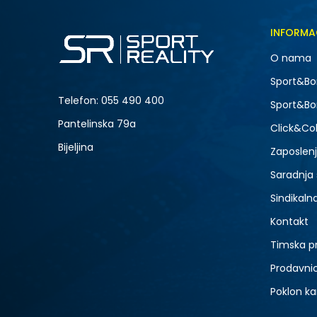
Veličina
INFORMA
5
O nama
7
NOVO
Sport&Bo
9
Telefon:
055 490 400
Sport&Bo
Pantelinska 79a
Click&Col
Bijeljina
Zaposlen
Saradnja
Sindikaln
Kontakt
Timska p
Prodavni
Poklon ka