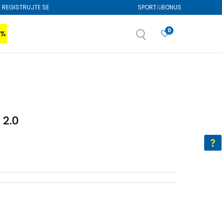
REGISTRUJTE SE
SPORT
&
BONUS
0
0%
VIŠE
SAZNAJTE VIŠE
izboru
SAZNAJTE VIŠE
 2.0