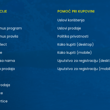
CIJE
POMOĆ PRI KUPOVINI
5.5
6
Uslovi korištenja
7.5
8
nus program
Uslovi prodaje
9.5
10
nus pravila
Politika privatnosti
lect
Kako kupiti (desktop)
je
Kako kupiti (mobile)
 sa nama
Uputstvo za registraciju (desk
a prodaja
Uputstvo za registraciju (mobi
rodaja
ce
rtice