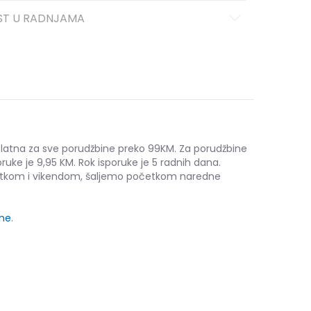
ST U RADNJAMA
platna za sve porudžbine preko 99KM. Za porudžbine
ruke je 9,95 KM. Rok isporuke je 5 radnih dana.
etkom i vikendom, šaljemo početkom naredne
ine
.