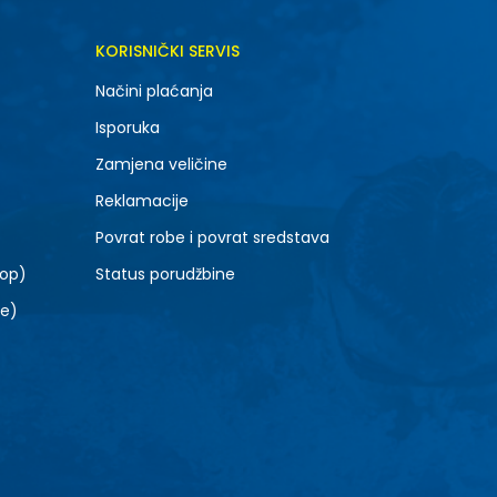
DODAJ U KORPU
KORISNIČKI SERVIS
6.5
Načini plaćanja
8.5
Isporuka
10.5
Zamjena veličine
Reklamacije
Povrat robe i povrat sredstava
top)
Status porudžbine
le)