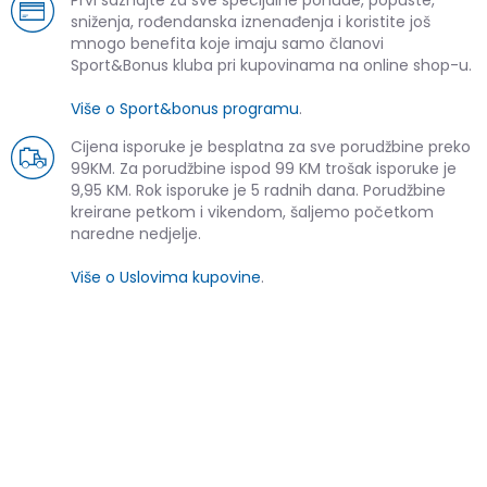
sniženja, rođendanska iznenađenja i koristite još
mnogo benefita koje imaju samo članovi
Sport&Bonus kluba pri kupovinama na online shop-u.
Više o Sport&bonus programu
.
Cijena isporuke je besplatna za sve porudžbine preko
99KM. Za porudžbine ispod 99 KM trošak isporuke je
9,95 KM. Rok isporuke je 5 radnih dana. Porudžbine
kreirane petkom i vikendom, šaljemo početkom
naredne nedjelje.
Više o Uslovima kupovine
.
SLIČNI PROIZVODI