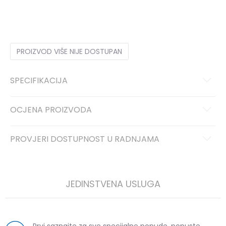
40
40
41
41
42
42
43
43
44
44
45
45
46
46
PROIZVOD VIŠE NIJE DOSTUPAN
SPECIFIKACIJA
OCJENA PROIZVODA
PROVJERI DOSTUPNOST U RADNJAMA
JEDINSTVENA USLUGA
Prvi saznajte za sve specijalne ponude, popuste,