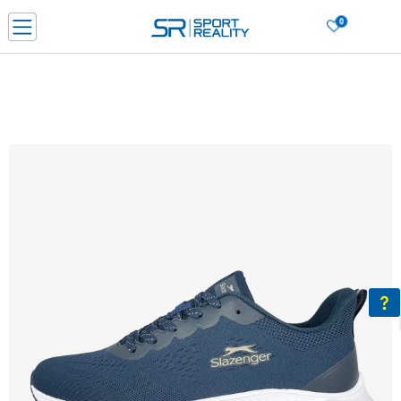
0
PORUČI ONLINE I UŠTEDI
PLAĆANJE NA RATE do 6 mjesečnih rata bez kamate
SAZNAJTE VIŠE
BESPLATNA ISPORUKA u BIH za sve kupovine u vrijednosti preko 99 KM
SAZNAJTE VIŠE
CLICK & COLLECT Platite karticom online i preuzmite u prodavnici po vašem
izboru
SAZNAJTE VIŠE