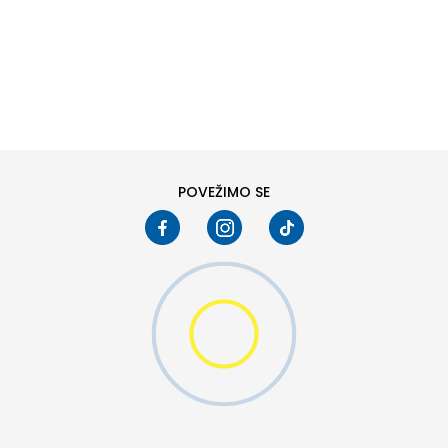
DODAJ U KORPU
6
6.5
8
8.5
10
10.5
W 2 (GS)
POVEŽIMO SE
DODAJ U KORPU
4.5Y
5Y
6.5Y
7Y