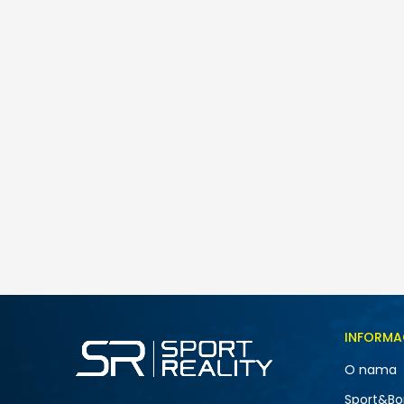
Converse Silicone Patch
Posljednji komadi
65,00
BAM
Veličina
INFORMA
S
O nama
Sport&Bo