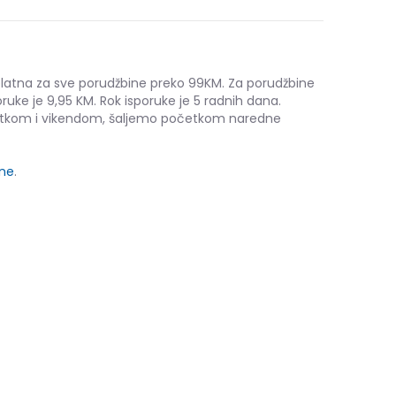
platna za sve porudžbine preko 99KM. Za porudžbine
ruke je 9,95 KM. Rok isporuke je 5 radnih dana.
etkom i vikendom, šaljemo početkom naredne
ine
.