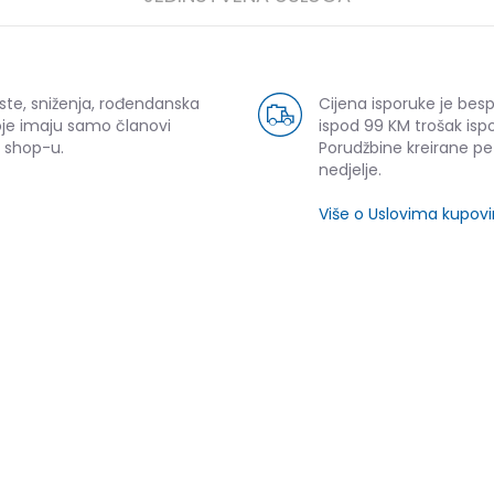
ste, sniženja, rođendanska
Cijena isporuke je bes
oje imaju samo članovi
ispod 99 KM trošak ispo
 shop-u.
Porudžbine kreirane p
nedjelje.
Više o Uslovima kupov
SLIČNI PROIZVODI