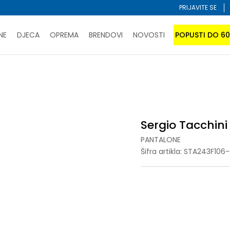
PRIJAVITE SE
NE
DJECA
OPREMA
BRENDOVI
NOVOSTI
POPUSTI DO 6
PORUČI ONLINE I UŠTEDI
ĆANJE NA RATE do 6 mjesečnih rata bez kamate
SAZNAJTE 
hini MATIN
SPORUKA u BIH za sve kupovine u vrijednosti preko 99 KM
atite karticom online i preuzmite u prodavnici po vašem 
Sergio Tacchin
PANTALONE
Šifra artikla:
STA243F106-
XS
XS
S
S
M
M
L
L