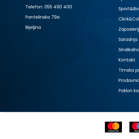
Telefon:
055 490 400
Sport&Bo
Pantelinska 79a
Click&Col
Bijeljina
Zaposlen
Saradnja
Sindikaln
Kontakt
Timska p
Prodavni
Poklon ka