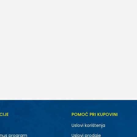
CIJE
POMOĆ PRI KUPOVINI
M
L
Uslovi korištenja
nus program
Uslovi prodaje