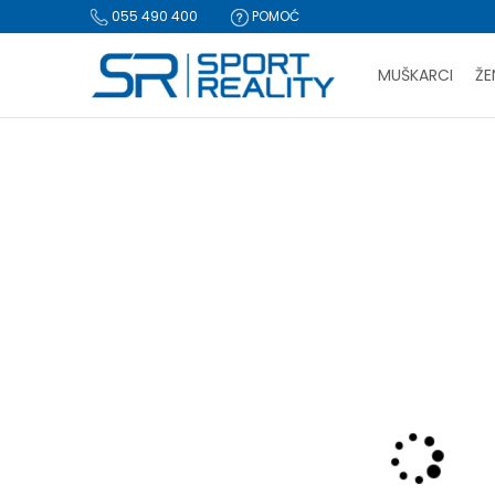
055 490 400
POMOĆ
MUŠKARCI
ŽE
PLA
Sport Reality
Proizvodi
Tekstil
Pantalone
Sergio Tacc
BESPLATNA I
CLICK & COLLECT Pl