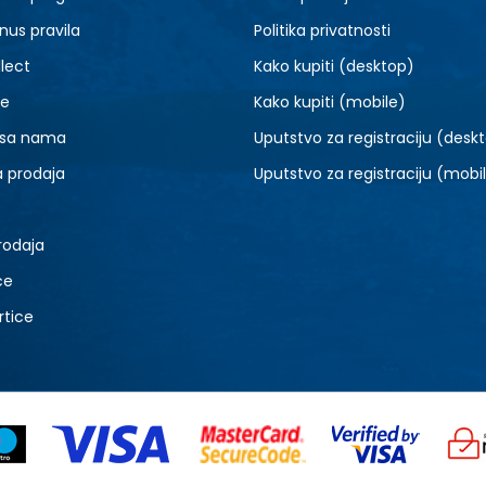
nus pravila
Politika privatnosti
lect
Kako kupiti (desktop)
je
Kako kupiti (mobile)
 sa nama
Uputstvo za registraciju (desk
a prodaja
Uputstvo za registraciju (mobi
rodaja
ce
rtice