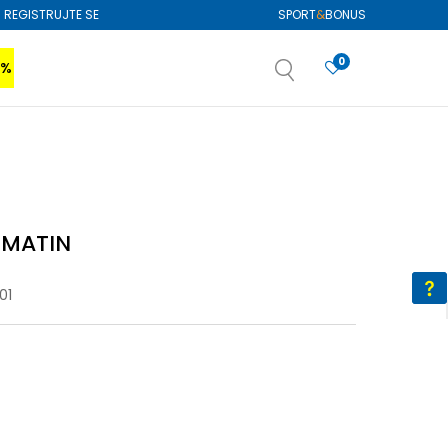
REGISTRUJTE SE
SPORT
&
BONUS
0
0%
VIŠE
SAZNAJTE VIŠE
izboru
SAZNAJTE VIŠE
i MATIN
01
XL
XL