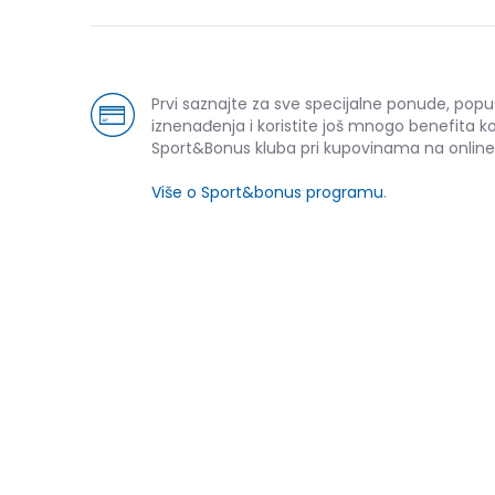
Prvi saznajte za sve specijalne ponude, popu
iznenađenja i koristite još mnogo benefita k
Sport&Bonus kluba pri kupovinama na online
Više o Sport&bonus programu
.
-60% U KORPI