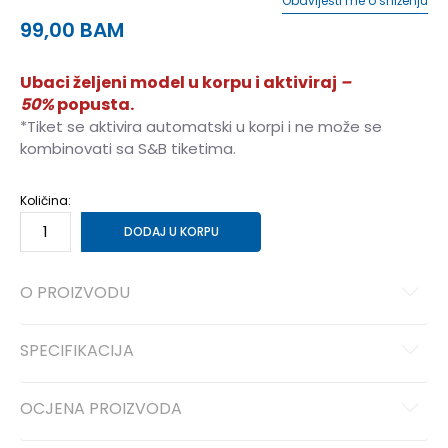
Obavijesti me o sniženju
99,00
BAM
Ubaci željeni model u korpu i aktiviraj
–
50%
popusta.
*Tiket se aktivira automatski u korpi i ne može se
kombinovati sa S&B tiketima.
Količina:
DODAJ U KORPU
O PROIZVODU
SPECIFIKACIJA
OCJENA PROIZVODA