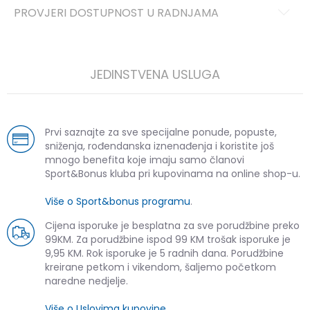
PROVJERI DOSTUPNOST U RADNJAMA
JEDINSTVENA USLUGA
Prvi saznajte za sve specijalne ponude, popuste,
sniženja, rođendanska iznenađenja i koristite još
mnogo benefita koje imaju samo članovi
Sport&Bonus kluba pri kupovinama na online shop-u.
Više o Sport&bonus programu
.
Cijena isporuke je besplatna za sve porudžbine preko
99KM. Za porudžbine ispod 99 KM trošak isporuke je
9,95 KM. Rok isporuke je 5 radnih dana. Porudžbine
kreirane petkom i vikendom, šaljemo početkom
naredne nedjelje.
Više o Uslovima kupovine
.