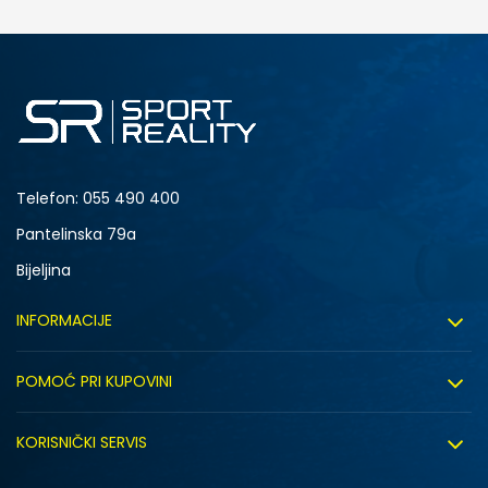
DODAJ U KORPU
Telefon:
055 490 400
Pantelinska 79a
Bijeljina
INFORMACIJE
O nama
POMOĆ PRI KUPOVINI
Sport&Bonus program
Uslovi korištenja
Sport&Bonus pravila
KORISNIČKI SERVIS
Uslovi prodaje
Click&Collect
Načini plaćanja