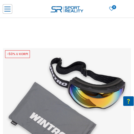
0
PORUČI ONLINE I UŠTEDI
PLAĆANJE NA RATE do 6 mjesečnih rata bez kamate
SAZNAJTE VIŠE
BESPLATNA ISPORUKA u BIH za sve kupovine u vrijednosti preko 99 KM
SAZNAJTE VIŠE
-50% U KORPI
CLICK & COLLECT Platite karticom online i preuzmite u prodavnici po vašem
izboru
SAZNAJTE VIŠE