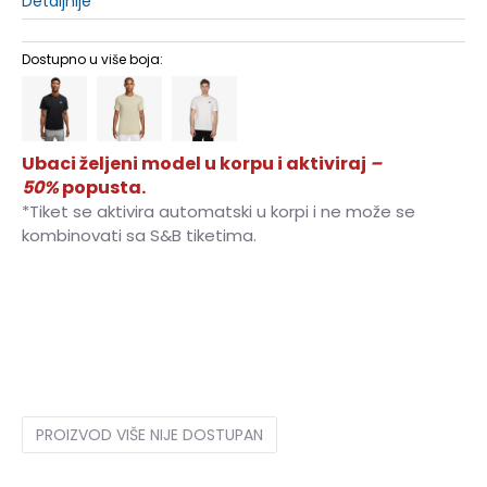
Detaljnije
Dostupno u više boja:
Ubaci željeni model u korpu i aktiviraj
–
50%
popusta.
*Tiket se aktivira automatski u korpi i ne može se
kombinovati sa S&B tiketima.
XS
XS
S
S
M
M
L
L
XL
XL
2XL
2XL
PROIZVOD VIŠE NIJE DOSTUPAN