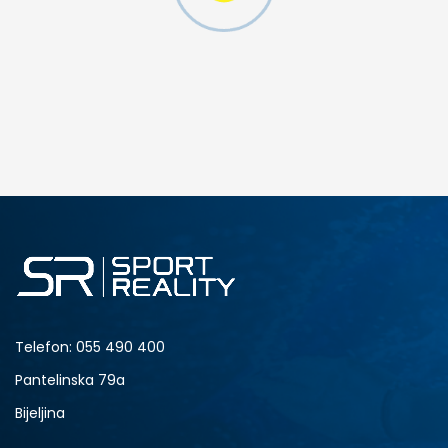
DODAJ U KORPU
S
M
2XL
Telefon:
055 490 400
Pantelinska 79a
Bijeljina