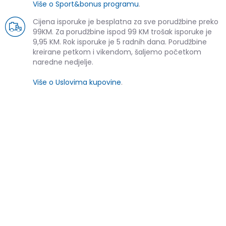
Više o Sport&bonus programu
.
Cijena isporuke je besplatna za sve porudžbine preko
99KM. Za porudžbine ispod 99 KM trošak isporuke je
9,95 KM. Rok isporuke je 5 radnih dana. Porudžbine
kreirane petkom i vikendom, šaljemo početkom
naredne nedjelje.
Više o Uslovima kupovine
.
SLIČNI PROIZVODI