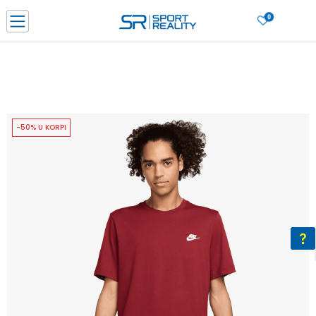
0
PORUČI ONLINE I UŠTEDI
PLAĆANJE NA RATE do 6 mjesečnih rata bez kamate
SAZNAJTE VIŠE
BESPLATNA ISPORUKA u BIH za sve kupovine u vrijednosti preko 99 KM
SAZNAJTE VIŠE
-50% U KORPI
CLICK & COLLECT Platite karticom online i preuzmite u prodavnici po vašem
izboru
SAZNAJTE VIŠE