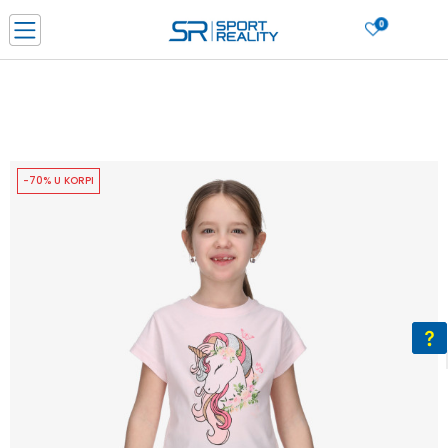
0
PORUČI ONLINE I UŠTEDI
PLAĆANJE NA RATE do 6 mjesečnih rata bez kamate
SAZNAJTE VIŠE
BESPLATNA ISPORUKA u BIH za sve kupovine u vrijednosti preko 99 KM
SAZNAJTE VIŠE
-70% U KORPI
CLICK & COLLECT Platite karticom online i preuzmite u prodavnici po vašem
izboru
SAZNAJTE VIŠE