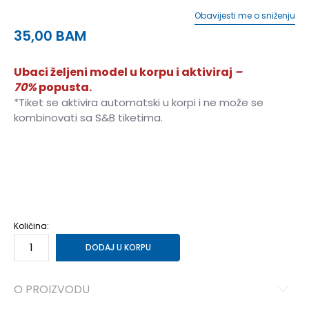
Obavijesti me o sniženju
35,00
BAM
Ubaci željeni model u korpu i aktiviraj
–
70%
popusta.
*Tiket se aktivira automatski u korpi i ne može se
kombinovati sa S&B tiketima.
06
5-6g.
08
7-8g.
10
9-10g.
12
11-12g.
14
13-14g.
Količina:
DODAJ U KORPU
O PROIZVODU