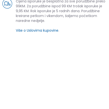
Cijena isporuke je besplatna za sve porudžbine preko
99KM. Za porudžbine ispod 99 KM trošak isporuke je
9,95 KM. Rok isporuke je 5 radnih dana. Porudžbine
kreirane petkom i vikendom, šaljemo početkom
naredne nedjelje.
Više o Uslovima kupovine
.
SLIČNI PROIZVODI