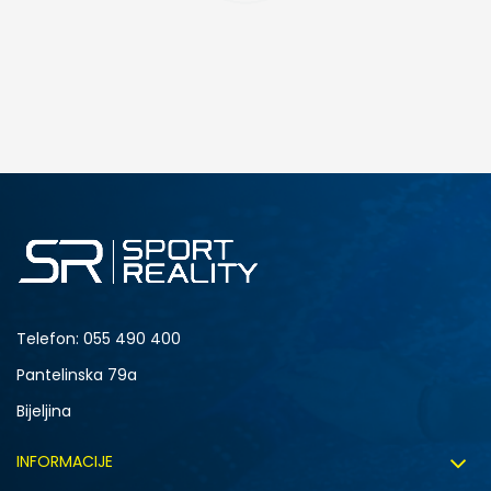
DODAJ U KORPU
S
M
2XL
Telefon:
055 490 400
Pantelinska 79a
Bijeljina
INFORMACIJE