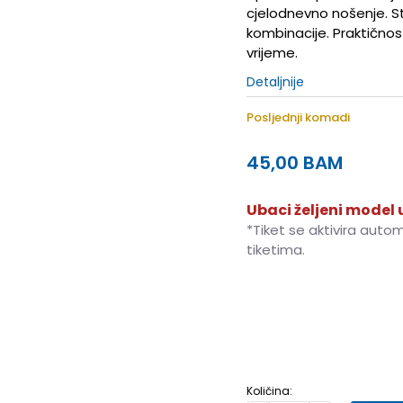
cjelodnevno nošenje. Sti
kombinacije. Praktičnos
vrijeme.
Detaljnije
Posljednji komadi
45,00
BAM
Ubaci željeni model u
*Tiket se aktivira auto
tiketima.
3XL
3XL
XS
XS
S
S
Količina: