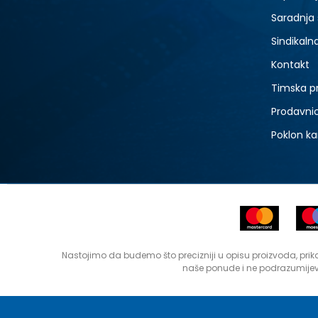
Saradnja
Sindikaln
Kontakt
Timska p
Prodavni
Poklon ka
Nastojimo da budemo što precizniji u opisu proizvoda, prika
naše ponude i ne podrazumijev