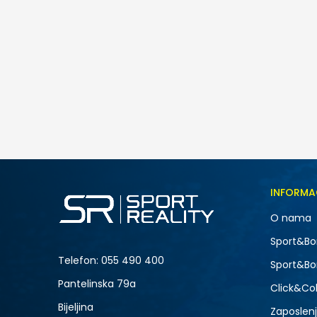
Under Armour UA Rival Core SS
55,00
BAM
Veličina
INFORMA
LG
O nama
XL
Sport&Bo
Telefon:
055 490 400
Sport&Bo
Pantelinska 79a
Click&Col
Bijeljina
Zaposlen