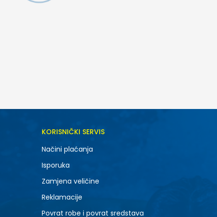
DODAJ U KORPU
KORISNIČKI SERVIS
SM
Načini plaćanja
Isporuka
Zamjena veličine
Reklamacije
Povrat robe i povrat sredstava