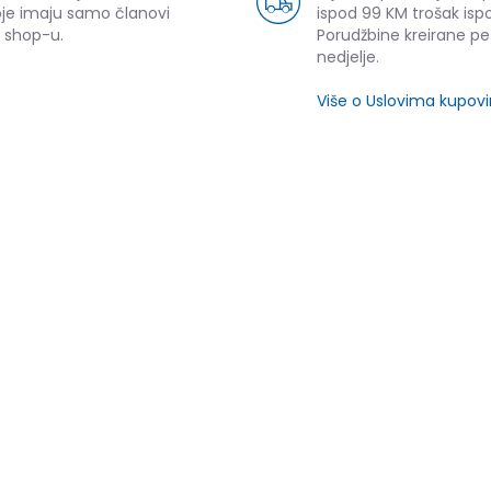
oje imaju samo članovi
ispod 99 KM trošak ispo
 shop-u.
Porudžbine kreirane p
nedjelje.
Više o Uslovima kupov
SLIČNI PROIZVODI