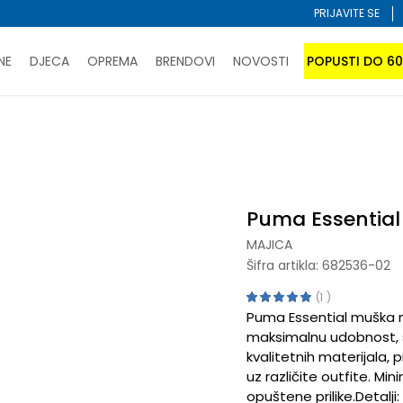
PRIJAVITE SE
NE
DJECA
OPREMA
BRENDOVI
NOVOSTI
POPUSTI DO 6
PORUČI ONLINE I UŠTEDI
ĆANJE NA RATE do 6 mjesečnih rata bez kamate
SAZNAJTE 
Essential
SPORUKA u BIH za sve kupovine u vrijednosti preko 99 KM
atite karticom online i preuzmite u prodavnici po vašem 
Puma Essential
MAJICA
Šifra artikla:
682536-02
1
Puma Essential muška m
maksimalnu udobnost, s
kvalitetnih materijala, 
uz različite outfite. Min
opuštene prilike.Detalj