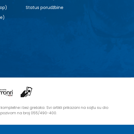
top)
Status porudžbine
le)
mpletne i bez grešaka. Svi artikli prikazani na sajtu su dio
i pozivom na broj 055/490-400.