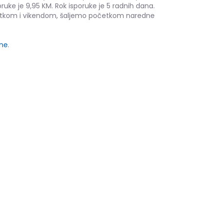
ruke je 9,95 KM. Rok isporuke je 5 radnih dana.
etkom i vikendom, šaljemo početkom naredne
ine
.