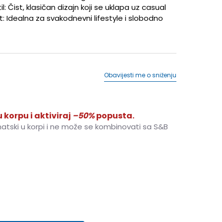
l: Čist, klasičan dizajn koji se uklapa uz casual
t: Idealna za svakodnevni lifestyle i slobodno
Obavijesti me o sniženju
 korpu i aktiviraj
–50%
popusta.
matski u korpi i ne može se kombinovati sa S&B
M
M
L
L
XL
XL
2XL
2XL