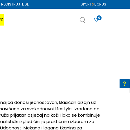
REGISTRUJTE SE
SPORT
&
BONUS
0
0%
VIŠE
SAZNAJTE VIŠE
izboru
SAZNAJTE VIŠE
ajica donosi jednostavan, klasičan dizajn uz
avršena za svakodnevni lifestyle. Izrađena od
pruža prijatan osjećaj na koži i lako se kombinuje
imalistički izgled čini je praktičnim izborom za
i: Udobnost: Mekana i lagana tkanina za