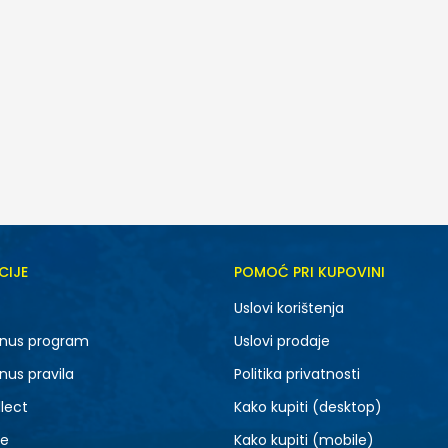
CIJE
POMOĆ PRI KUPOVINI
MD
XS
Uslovi korištenja
nus program
Uslovi prodaje
nus pravila
Politika privatnosti
lect
Kako kupiti (desktop)
je
Kako kupiti (mobile)