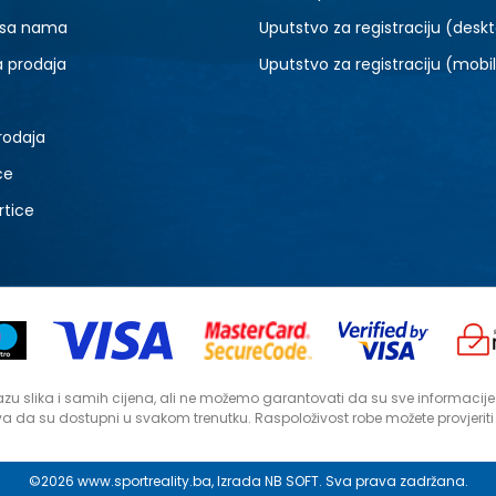
 sa nama
Uputstvo za registraciju (desk
a prodaja
Uputstvo za registraciju (mobi
rodaja
ce
rtice
zu slika i samih cijena, ali ne možemo garantovati da su sve informacije ko
a da su dostupni u svakom trenutku. Raspoloživost robe možete provjerit
©2026
www.sportreality.ba
, Izrada
NB SOFT
. Sva prava zadržana.