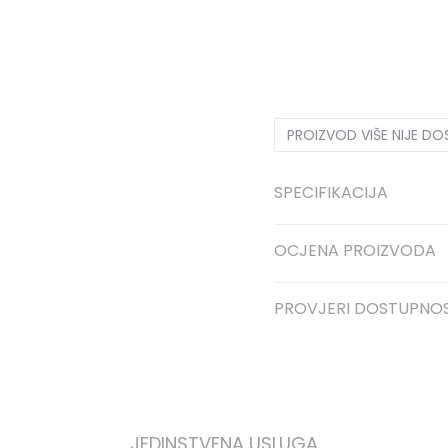
3XL
3XL
S
S
M
M
PROIZVOD VIŠE NIJE D
SPECIFIKACIJA
OCJENA PROIZVODA
PROVJERI DOSTUPNO
JEDINSTVENA USLUGA