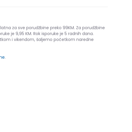
platna za sve porudžbine preko 99KM. Za porudžbine
ruke je 9,95 KM. Rok isporuke je 5 radnih dana.
etkom i vikendom, šaljemo početkom naredne
ine
.