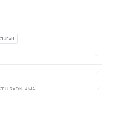
L
L
XL
XL
2XL
2XL
OSTUPAN
ST U RADNJAMA