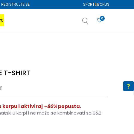
REGISTRUJTE SE
SPORT
&
BONUS
0
0%
VIŠE
SAZNAJTE VIŠE
izboru
SAZNAJTE VIŠE
E T-SHIRT
01
 korpu i aktiviraj
–80%
popusta.
matski u korpi i ne može se kombinovati sa S&B