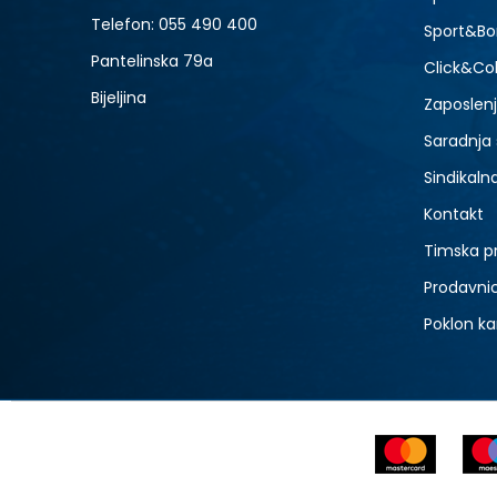
Telefon:
055 490 400
Sport&Bo
Pantelinska 79a
Click&Col
Bijeljina
Zaposlen
Saradnja
Sindikaln
Kontakt
Timska p
Prodavni
Poklon ka