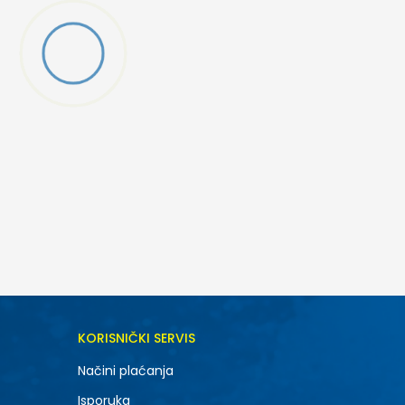
DODAJ U KORPU
KORISNIČKI SERVIS
SM
Načini plaćanja
Isporuka