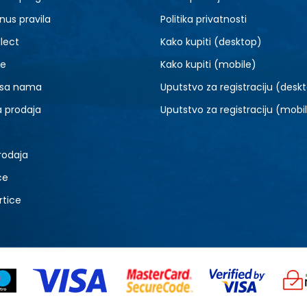
nus pravila
Politika privatnosti
lect
Kako kupiti (desktop)
je
Kako kupiti (mobile)
 sa nama
Uputstvo za registraciju (desk
a prodaja
Uputstvo za registraciju (mobi
rodaja
ce
rtice