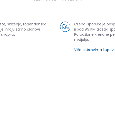
ste, sniženja, rođendanska
Cijena isporuke je bes
oje imaju samo članovi
ispod 99 KM trošak ispo
 shop-u.
Porudžbine kreirane p
nedjelje.
Više o Uslovima kupov
SLIČNI PROIZVODI