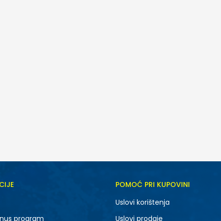
CIJE
POMOĆ PRI KUPOVINI
MD
XS
Uslovi korištenja
nus program
Uslovi prodaje