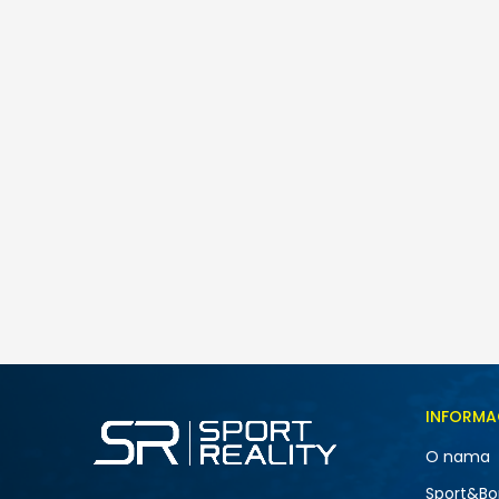
Under Armour UA Rival Core SS
55,00
BAM
Veličina
INFORMA
LG
O nama
XL
NOVO
Sport&Bo