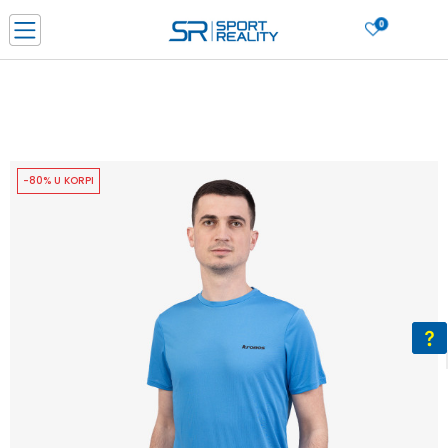
0
PORUČI ONLINE I UŠTEDI
PLAĆANJE NA RATE do 6 mjesečnih rata bez kamate
SAZNAJTE VIŠE
BESPLATNA ISPORUKA u BIH za sve kupovine u vrijednosti preko 99 KM
SAZNAJTE VIŠE
-80% U KORPI
CLICK & COLLECT Platite karticom online i preuzmite u prodavnici po vašem
izboru
SAZNAJTE VIŠE