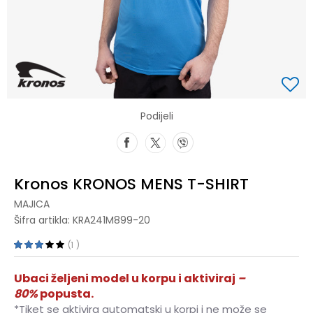
Podijeli
Kronos KRONOS MENS T-SHIRT
MAJICA
Šifra artikla:
KRA241M899-20
1
Ubaci željeni model u korpu i aktiviraj
–
80%
popusta.
*Tiket se aktivira automatski u korpi i ne može se