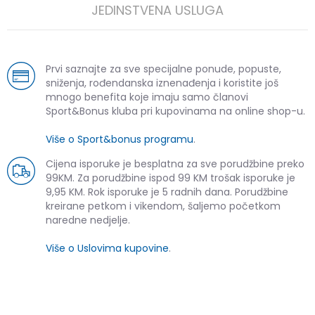
JEDINSTVENA USLUGA
Prvi saznajte za sve specijalne ponude, popuste,
sniženja, rođendanska iznenađenja i koristite još
mnogo benefita koje imaju samo članovi
Sport&Bonus kluba pri kupovinama na online shop-u.
Više o Sport&bonus programu
.
Cijena isporuke je besplatna za sve porudžbine preko
99KM. Za porudžbine ispod 99 KM trošak isporuke je
9,95 KM. Rok isporuke je 5 radnih dana. Porudžbine
kreirane petkom i vikendom, šaljemo početkom
naredne nedjelje.
Više o Uslovima kupovine
.
SLIČNI PROIZVODI