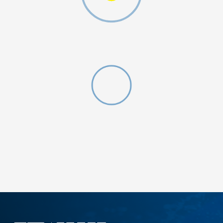
MO SWOOSH
DODAJ U KORPU
S
M
2XL