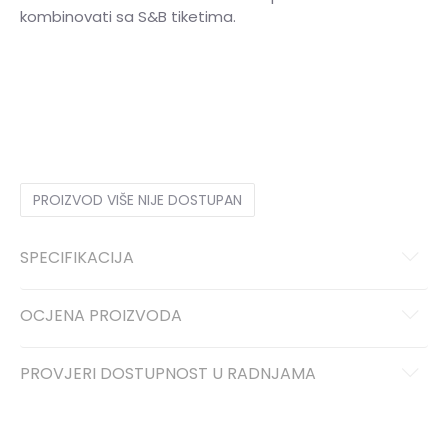
kombinovati sa S&B tiketima.
3XL
3XL
S
S
M
M
L
L
XL
XL
2XL
2XL
PROIZVOD VIŠE NIJE DOSTUPAN
SPECIFIKACIJA
OCJENA PROIZVODA
PROVJERI DOSTUPNOST U RADNJAMA